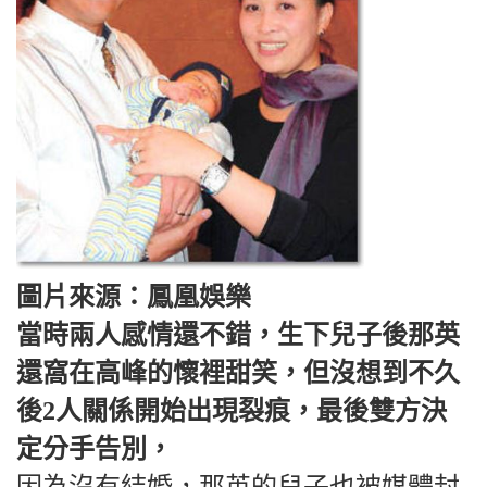
圖片來源：鳳凰娛樂
當時兩人感情還不錯，生下兒子後那英
還窩在高峰的懷裡甜笑，但沒想到不久
後2人關係開始出現裂痕，最後雙方決
定分手告別，