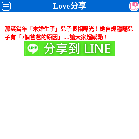
Love分享
那英當年「未婚生子」兒子長相曝光！她自爆隱瞞兒
子有「2個爸爸的原因」....讓大家超感動！