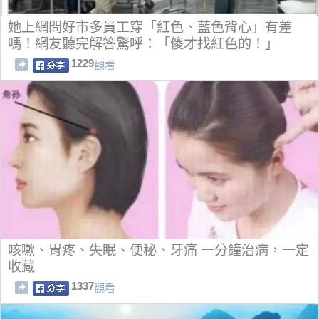
她上網問好市多員工穿「紅色、藍色背心」有差
嗎！網友聽完解答驚呼：「傻才找紅色的！」
1229
觀看
咳嗽、胃疼、失眠、便秘、牙痛 一分鐘治病，一定
收藏
1337
觀看