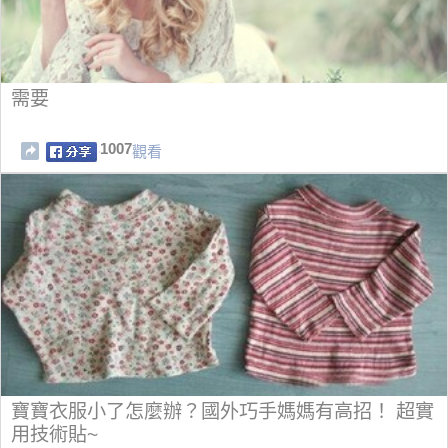
需要
1007
觀看
寶寶衣服小了怎麼辦？國外巧手媽媽有高招！ 超實
用技術貼~