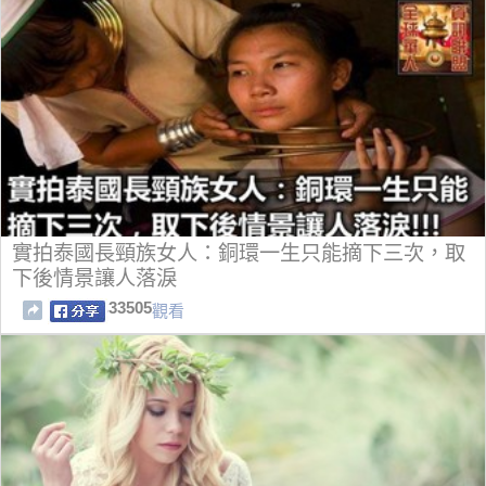
實拍泰國長頸族女人：銅環一生只能摘下三次，取
下後情景讓人落淚
33505
觀看