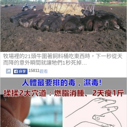
牧場裡的21頭牛圍著飼料桶吃東西時，下一秒從天
而降的意外瞬間就讓牠們1秒死掉…
15811
觀看