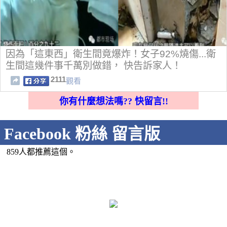
因為「這東西」衛生間竟爆炸！女子92%燒傷...衛
生間這幾件事千萬別做錯， 快告訴家人！
2111
觀看
你有什麼想法嗎?? 快留言!!
Facebook 粉絲 留言版
859人都推薦這個。