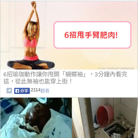
6招瑜珈動作讓你甩開「蝴蝶袖」，3分鐘內看完
這，從此無袖也能穿上街！
2114
觀看