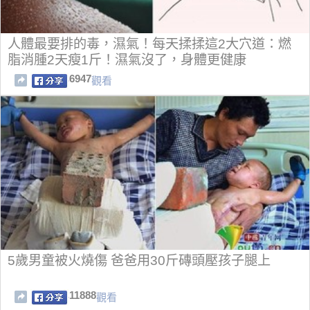
人體最要排的毒，濕氣！每天揉揉這2大穴道：燃
脂消腫2天瘦1斤！濕氣沒了，身體更健康
6947
觀看
5歲男童被火燒傷 爸爸用30斤磚頭壓孩子腿上
11888
觀看