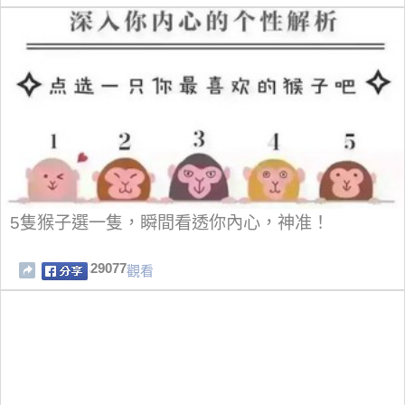
5隻猴子選一隻，瞬間看透你內心，神准！
29077
觀看