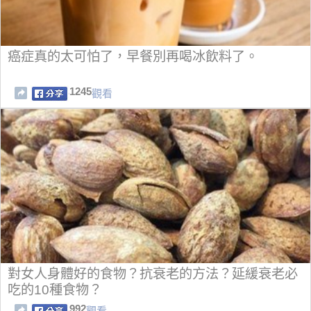
癌症真的太可怕了，早餐別再喝冰飲料了。
1245
觀看
對女人身體好的食物？抗衰老的方法？延緩衰老必
吃的10種食物？
992
觀看