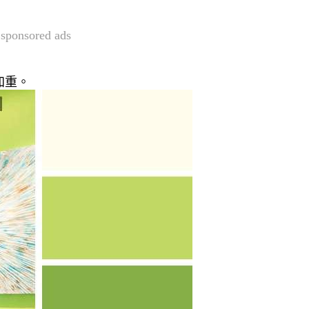
sponsored ads
加重。