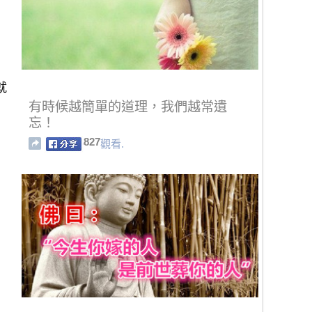
就
有時候越簡單的道理，我們越常遺
忘！
827
觀看.