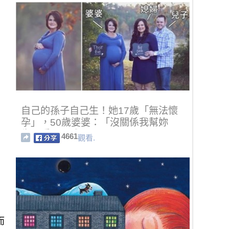
自己的孫子自己生！她17歲「無法懷
孕」，50歲婆婆：「沒關係我幫妳
生」暖哭全球！
4661
觀看.
而