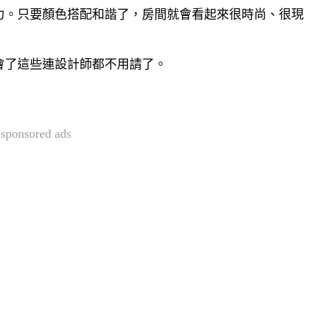
力。只要顏色搭配和諧了，房間就會看起來很時尚、很現
會了這些連設計師都不用請了。
sponsored ads