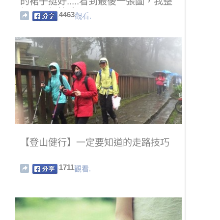
的裙子挺好.....看到最後一張圖，我整
個下巴都快跌了!
4463
觀看.
【登山健行】一定要知道的走路技巧
1711
觀看.