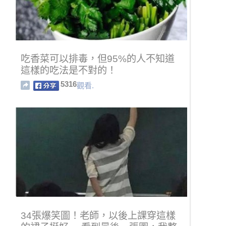
吃香菜可以排毒，但95%的人不知道
這樣的吃法是不對的！
5316
觀看.
34張爆笑圖！老師，以後上課穿這樣