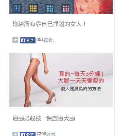
送給所有靠自己掙錢的女人！
851
觀看.
瘦腿必殺技 - 保證瘦大腿
7290
觀看.