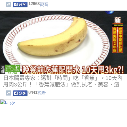
12963
觀看
日本腸胃專家：選對「時間」吃「香蕉」，10天內
甩肉3公斤！「香蕉減肥法」做到抗老、美容、瘦
身三功效！
8441
觀看