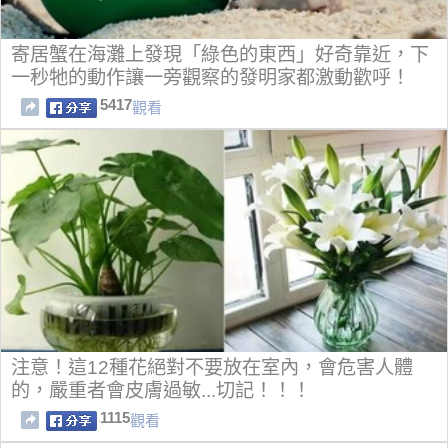
寄居蟹在海灘上發現「綠色的東西」好奇靠近，下
一秒牠的動作讓一旁觀察的發明家都激動歡呼！
5417
觀看
注意！這12種花絕對不要放在室內，會危害人體
的，嚴重者會皮膚過敏...切記！！！
1115
觀看