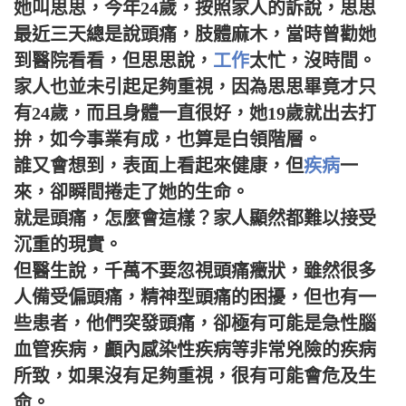
她叫思思，今年24歲，按照家人的訴說，思思
最近三天總是說頭痛，肢體麻木，當時曾勸她
到醫院看看，但思思說，
工作
太忙，沒時間。
家人也並未引起足夠重視，因為思思畢竟才只
有24歲，而且身體一直很好，她19歲就出去打
拚，如今事業有成，也算是白領階層。
誰又會想到，表面上看起來健康，但
疾病
一
來，卻瞬間捲走了她的生命。
就是頭痛，怎麼會這樣？家人顯然都難以接受
沉重的現實。
但醫生說，千萬不要忽視頭痛癥狀，雖然很多
人備受偏頭痛，精神型頭痛的困擾，但也有一
些患者，他們突發頭痛，卻極有可能是急性腦
血管疾病，顱內感染性疾病等非常兇險的疾病
所致，如果沒有足夠重視，很有可能會危及生
命。