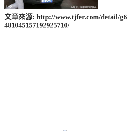
文章來源: http://www.tjfer.com/detail/g6
481045157192925710/