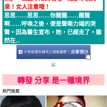
泉！女人注意哦！
思思……思思……你醒醒……醒醒
啊……呼喚之後，便是聲嘶力竭的哭
聲。因為醫生宣布，她，已經走了。雖
然在...
轉發 分享 是一種境界
熱門推薦