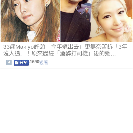
33歲Makiyo許願「今年嫁出去」更無奈苦訴「3年
沒人追」！原來歷經「酒醉打司機」後的她…
1690
觀看