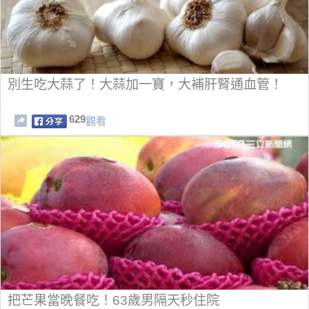
別生吃大蒜了！大蒜加一寶，大補肝腎通血管！
629
觀看
把芒果當晚餐吃！63歲男隔天秒住院