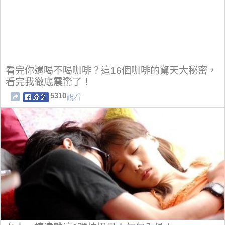
看完你還喝不喝咖啡？這16個咖啡的驚天大秘密，
看完我徹底震驚了！
5310
觀看