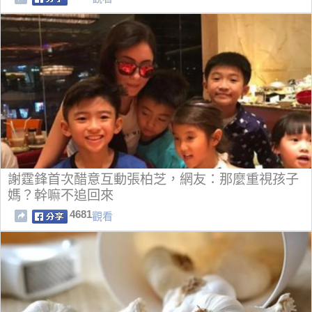
謝霆鋒首次醋意互動張柏芝，網友：那麼重視孩子
媽？幹嘛不追回來
4681
觀看