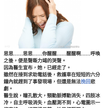
思思……思思……你醒醒……醒醒啊……呼喚
之後，便是聲嘶力竭的哭聲。
因為醫生宣布，她，已經走了。
雖然在接到求助電話後，救護車在短短的六分
鐘內就趕到了事發現場，但還是無法
挽回
悲
劇。
醫生說，瞳孔散大，頸動脈搏動消失，四肢冰
冷，自主呼吸消失，血壓測不到，心電圖示一