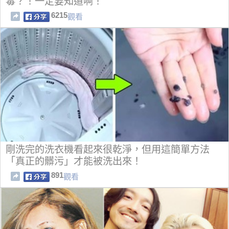
毒？！一定要知道啊！
6215
觀看
剛洗完的洗衣機看起來很乾淨，但用這簡單方法
「真正的髒污」才能被洗出來！
891
觀看