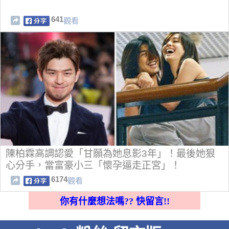
641
觀看
陳柏霖高調認愛「甘願為她息影3年」！最後她狠
心分手，當富豪小三「懷孕逼走正宮」！
6174
觀看
你有什麼想法嗎?? 快留言!!