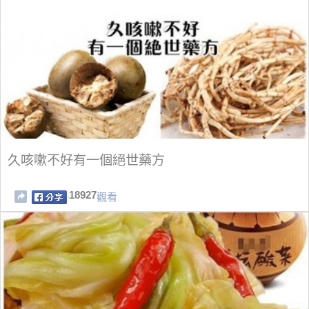
久咳嗽不好有一個絕世藥方
18927
觀看