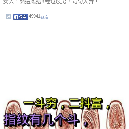
女人，請遠離這9種垃圾男！句句入骨！
49941
觀看