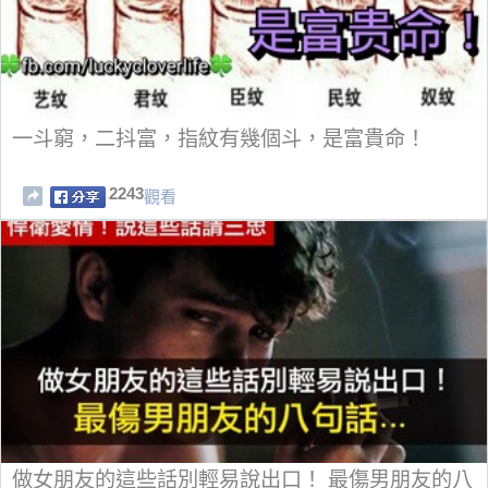
一斗窮，二抖富，指紋有幾個斗，是富貴命！
2243
觀看
做女朋友的這些話別輕易說出口！ 最傷男朋友的八