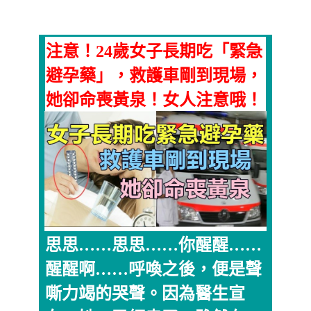
注意！24歲女子長期吃「緊急
避孕藥」，救護車剛到現場，
她卻命喪黃泉！女人注意哦！
思思……思思……你醒醒……
醒醒啊……呼喚之後，便是聲
嘶力竭的哭聲。因為醫生宣