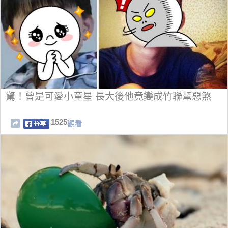
驚！曾是可愛小童星 長大後他竟變成竹聯幫惡煞
1525
觀看