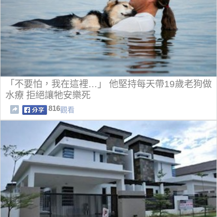
「不要怕，我在這裡…」 他堅持每天帶19歲老狗做
水療 拒絕讓牠安樂死
816
觀看