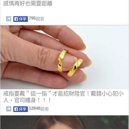
感情再好也需要距離
795
觀看
戒指要戴＂這一指＂才能招財陞官！戴錯小心犯小
人、官司纏身！！！
12848
觀看