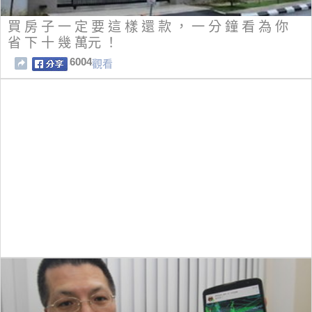
買 房 子 一 定 要 這 樣 還 款 ， 一 分 鐘 看 為 你
省 下 十 幾 萬元 ！
6004
觀看