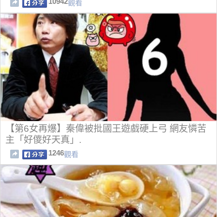
10942
觀看
【第6女再爆】秦偉被批國王遊戲硬上弓 網友憐苦
主「好儍好天真」.
1246
觀看