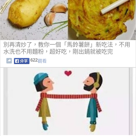
別再清炒了，教你一個「馬鈴薯餅」新吃法，不用
水洗也不用麵粉，超好吃，剛出鍋就被吃完
622
觀看