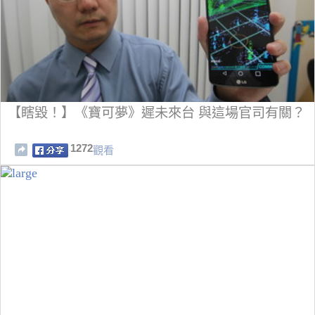
【瞎毀！】《寶可夢》遲未來台 與這場官司有關？
1272
觀看