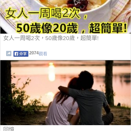
女人一周喝2次，50歲像20歲，超簡單!
2074
觀看
回憶