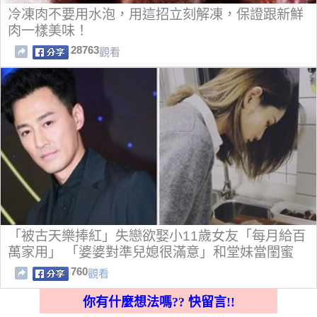
冷凍肉不要用水泡，用這招立刻解凍，保證跟新鮮
肉一樣美味！
28763
觀看
「被古天樂捧紅」失戀欲娶小11歲女友「每月給百
萬家用」 「婆婆對準兒媳很滿意」和堂妹當閨蜜
760
觀看
你有什麼想法嗎?? 快留言!!