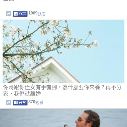
1009
觀看
你哥跟你侄女有手有腳，為什麼要你來養？再不分
家，我們就離婚
870
觀看