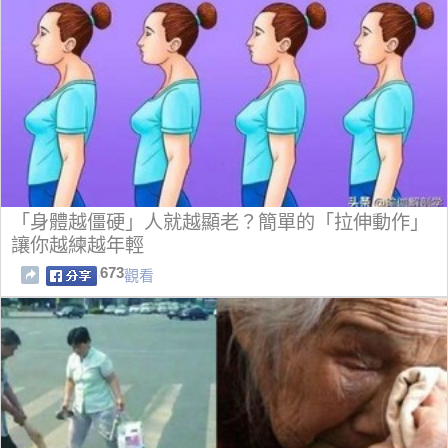
「身體越僵硬」人就越顯老？簡單的「拉伸動作」
讓你越練越年輕
673
觀看