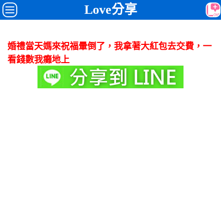
Love分享
婚禮當天媽來祝福暈倒了，我拿著大紅包去交費，一
看錢數我癱地上