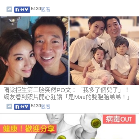
5130
觀看
隋棠拒生第三胎突然PO文：「我多了個兒子」！
網友看到照片開心狂讚「是Max的雙胞胎弟弟！」
5130
觀看