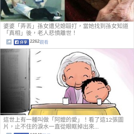
婆婆「弄丟」孫女遭兒媳毆打，當她找到孫女知道
「真相」後，老人悲憤離世！
2262
觀看
這世上有一種叫做「阿嬤的愛」！看了這12張圖
片，止不住的淚水一直從眼眶掉出來...