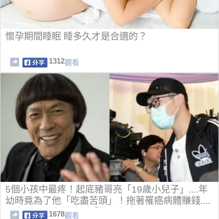
懷孕期間睡眠 睡多久才是合適的？
1312
觀看
5個小孩中最疼！起底豬哥亮「19歲小兒子」....年
幼時竟為了他「吃盡苦頭」！拖著罹癌病體賺錢....
原來兒子還有著這種「驚人身分」！
1678
觀看