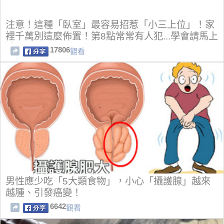
注意！這種「臥室」最容易招惹「小三上位」！家
裡千萬別這麼佈置！第8點常常有人犯...學會請馬上
避開呀！
17806
觀看
男性應少吃「5大類食物」，小心「攝護腺」越來
越腫、引發癌變！
6642
觀看