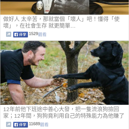
做好人 太辛苦，那就當個「壞人」吧！懂得「使
壞」，在社會生存 就更簡單…
1529
觀看
12年前他下班途中善心大發，把一隻流浪狗撿回
家；12年間，狗狗竟利用自己的特殊能力為他賺了
百萬美金！！
11689
觀看