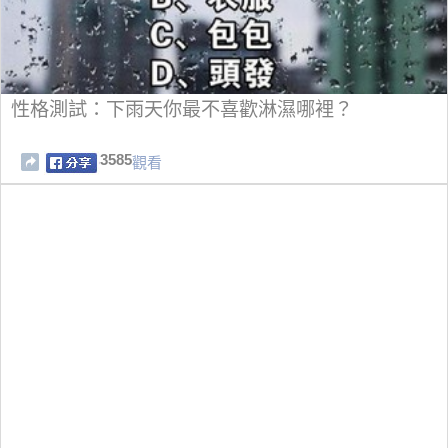
性格測試：下雨天你最不喜歡淋濕哪裡？
3585
觀看