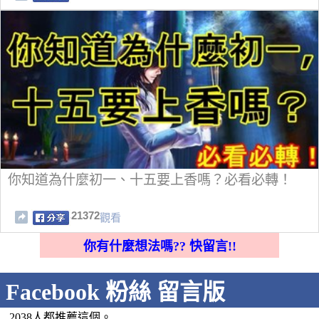
你知道為什麼初一、十五要上香嗎？必看必轉！
21372
觀看
你有什麼想法嗎?? 快留言!!
Facebook 粉絲 留言版
2038人都推薦這個。