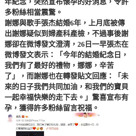
年紀念，突然宣布懷孕的好消息，令許
多粉絲相當震驚。
謝娜與歌手張杰結婚6年，上月底被傳
出謝娜疑似到婦產科產檢，不過事後謝
娜卻在微博發文澄清，26日一早張杰在
微博發文表示：「今年的結婚紀念日，
我們有了最好的禮物，娜娜，辛苦
了」，而謝娜也在轉發貼文回應：「未
來的日子我們共同加油，和我們的寶貝
一起幸福快樂的走下去。」驚喜宣布有
孕，獲得許多粉絲留言祝福。