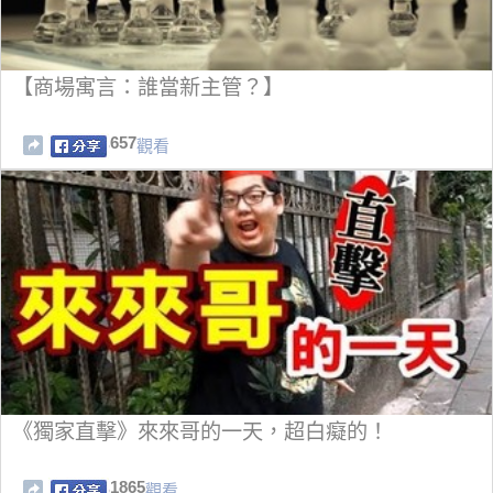
【商場寓言：誰當新主管？】
657
觀看
《獨家直擊》來來哥的一天，超白癡的！
1865
觀看