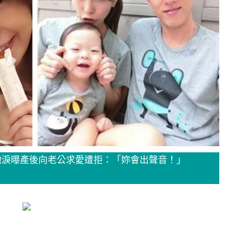
她淚曝產後向老公求愛遭拒：「妳會出聲音！」