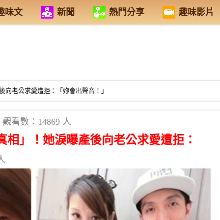
趣味文
新聞
熱門分享
趣味影片
後向老公求愛遭拒：「妳會出聲音！」
觀看數：14869 人
真相」！她淚曝產後向老公求愛遭拒：
人