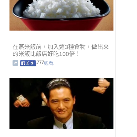
在蒸米飯前，加入這3種食物，做出來
的米飯比飯店好吃100倍！
777
觀看.