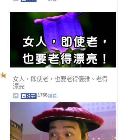
又有
女人，即使老，也要老得優雅、老得
漂亮
1766
觀看.