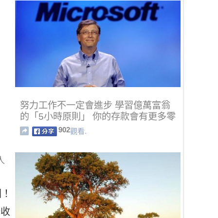
努力工作不一定會進步 學習億萬富翁
的「5小時原則」 你的存款會有更多零
902
觀看.
人
圈！
婚收