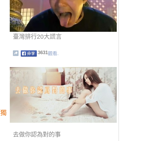
臺灣排行20大謊言
3631
觀看.
，獨
去做你認為對的事