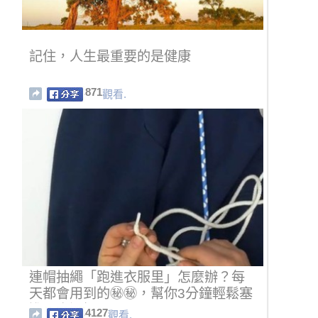
記住，人生最重要的是健康
871
觀看.
連帽抽繩「跑進衣服里」怎麼辦？每
天都會用到的㊙㊙，幫你3分鐘輕鬆塞
進回小洞裡！
4127
觀看.