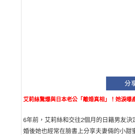
艾莉絲驚爆與日本老公「離婚真相」！她淚曝
6年前，艾莉絲和交往2個月的日籍男友
婚後她也經常在臉書上分享夫妻倆的小甜