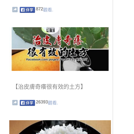
872
觀看.
【治皮膚奇癢很有效的土方】
26393
觀看.