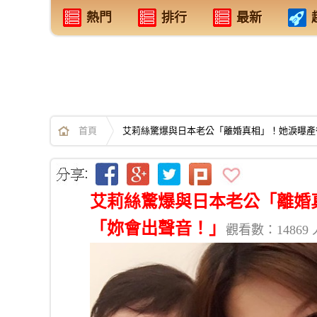
熱門
排行
最新
首頁
艾莉絲驚爆與日本老公「離婚真相」！她淚曝產
艾莉絲驚爆與日本老公「離婚
「妳會出聲音！」
觀看數：14869 