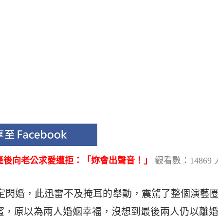
產後向老公求愛遭拒：「妳會出聲音！」
觀看數：14869 
決定閃婚，此迅雷不及掩耳的舉動，震驚了整個演藝
蜜，原以為兩人婚姻幸福，沒想到最後兩人仍以離