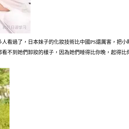
人看過了，日本妹子的化妝技術比中國PS還厲害，把小
都看不到她們卸妝的樣子，因為她們睡得比你晚，起得比