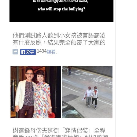
他們測試路人聽到小女孩被言語霸凌
有什麼反應，結果完全顛覆了大家的
成見。
1434
觀看.
謝霆鋒母偕夫逛街「穿情侶裝」全程