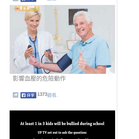
影響血壓的危險動作
1373
觀看.