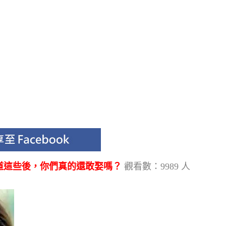
道這些後，你們真的還敢娶嗎？
觀看數：9989 人