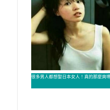
很多男人都想娶日本女人！真的那麼爽