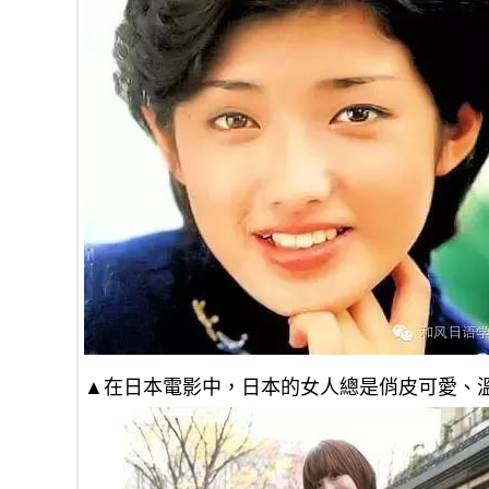
▲在日本電影中，日本的女人總是俏皮可愛、