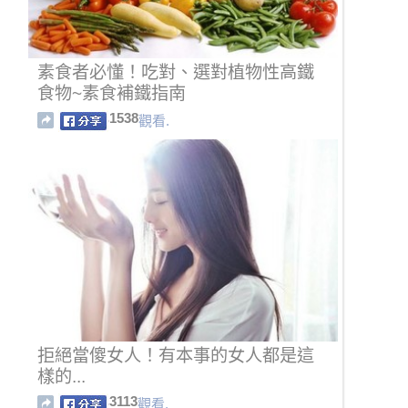
素食者必懂！吃對、選對植物性高鐵
食物~素食補鐵指南
1538
觀看.
拒絕當傻女人！有本事的女人都是這
樣的...
3113
觀看.