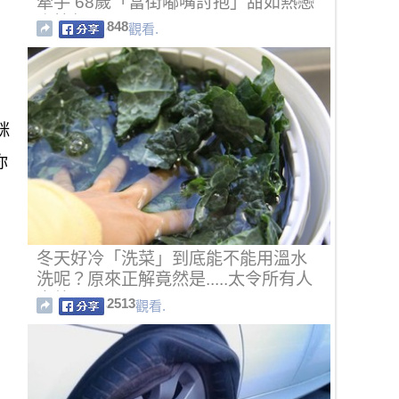
牽手 68歲「當街嘟嘴討抱」甜如熱戀
小情侶
848
觀看.
眯
你
冬天好冷「洗菜」到底能不能用溫水
洗呢？原來正解竟然是.....太令所有人
意外了！
2513
觀看.