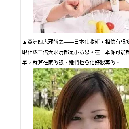
▲亞洲四大邪術之——日本化妝術，相信有很多
眼化成三倍大眼睛都是小意思。在日本你可能
早，就算在家做飯，她們也會化好妝再做。