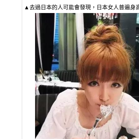
▲去過日本的人可能會發現，日本女人普遍身高