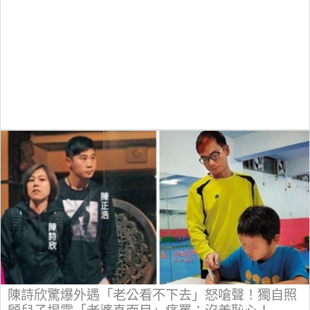
陳詩欣驚爆外遇「老公看不下去」怒嗆聲！獨自照