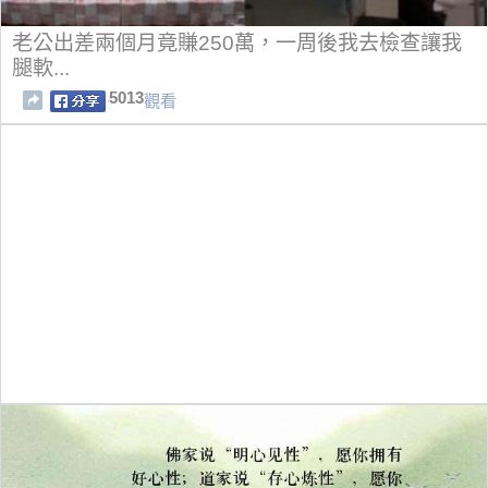
老公出差兩個月竟賺250萬，一周後我去檢查讓我
腿軟...
5013
觀看