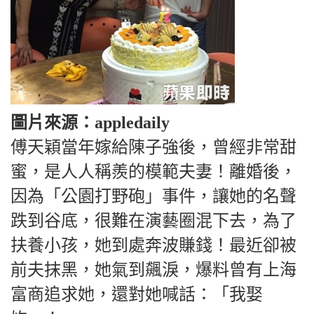
圖片來源：appledaily
傅天穎當年嫁給陳子強後，曾經非常甜
蜜，是人人稱羨的模範夫妻！離婚後，
因為「公園打野砲」事件，讓她的名聲
跌到谷底，很難在演藝圈混下去，為了
扶養小孩，她到處奔波賺錢！最近卻被
前夫抹黑，她氣到飆淚，爆料曾有上海
富商追求她，還對她喊話：「我娶