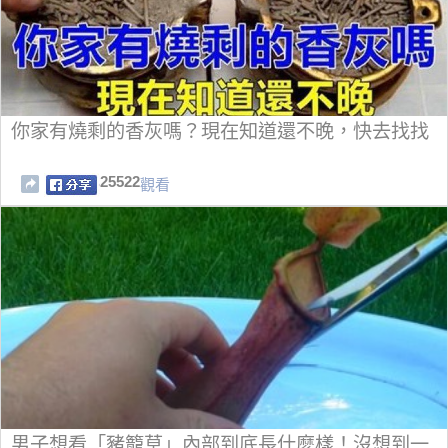
你家有燒剩的香灰嗎？現在知道還不晚，快去找找
25522
觀看
男子想看「豬籠草」內部到底長什麼樣！沒想到一