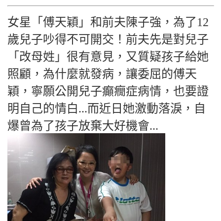
女星「傅天穎」和前夫陳子強，為了12
歲兒子吵得不可開交！前夫先是對兒子
「改母姓」很有意見，又質疑孩子給她
照顧，為什麼就發病，讓委屈的傅天
穎，寧願公開兒子癲癇症病情，也要證
明自己的情白...而近日她激動落淚，自
爆曾為了孩子放棄大好機會...