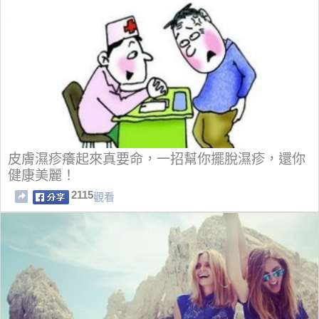
皮膚濕疹癢起來真要命，一招幫你擺脫濕疹，還你
健康美麗！
2115
觀看