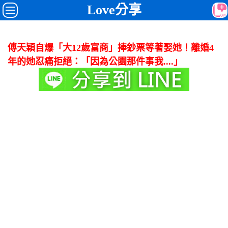
Love分享
傅天穎自爆「大12歲富商」捧鈔票等著娶她！離婚4
年的她忍痛拒絕：「因為公園那件事我....」