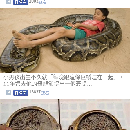
1003
觀看
小男孩出生不久就「每晚跟這條巨蟒睡在一起」，
11年過去他的母親卻提出一個憂慮…
13637
觀看