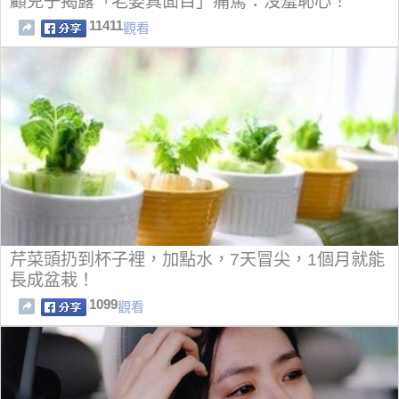
顧兒子揭露「老婆真面目」痛罵：沒羞恥心！
11411
觀看
芹菜頭扔到杯子裡，加點水，7天冒尖，1個月就能
長成盆栽！
1099
觀看