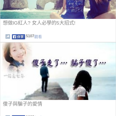
想做IG紅人? 女人必學的5大招式!
5107
觀看
傻子與騙子的愛情