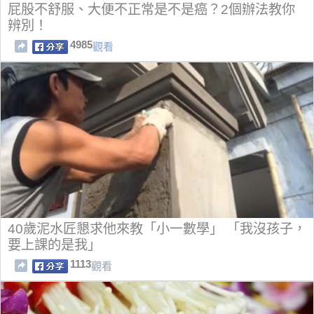
屁股不舒服、大便不正常是不是癌？2個辦法教你
辨別！
4985
觀看
40歲泥水匠懇求他來教「小一數學」 「我沒孩子，
要上課的是我」
1113
觀看