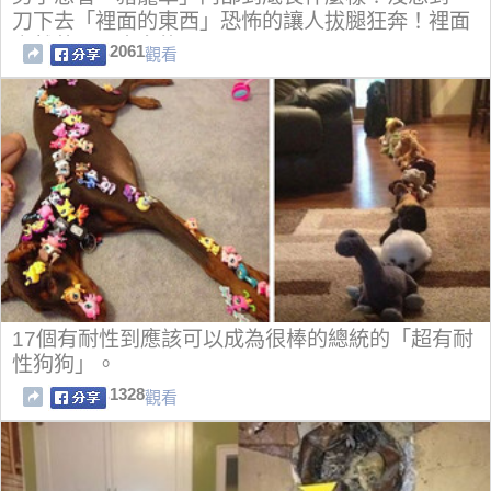
刀下去「裡面的東西」恐怖的讓人拔腿狂奔！裡面
竟然藏了那麼多的...
2061
觀看
17個有耐性到應該可以成為很棒的總統的「超有耐
性狗狗」。
1328
觀看