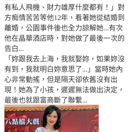
有私人飛機、財力雄厚什麼都有！」對
方痴情苦苦等他12年，看著她從結婚到
離婚，公園事件後也全力諒解她...有次
他在晶華酒店時，對她做了最後一次的
告白...
「妳跟我去上海，我就娶妳，如果妳沒
有到，我就明白妳意思了...」當時她內
心非常動搖，但是隔天卻依舊沒有出
現！她為了小孩，遲遲無法做出決定，
最後也就跟富商斷了聯繫...