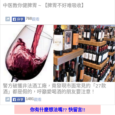
中医教你健脾胃 ~ 【脾胃不好难吸收】
768
觀看
警方破獲非法酒工廠，竟發現市面常見的「27款
酒」都是假的，呼籲愛喝酒的朋友要注意！
1491
觀看
你有什麼想法嗎?? 快留言!!