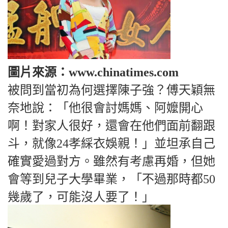
圖片來源：www.chinatimes.com
被問到當初為何選擇陳子強？傅天穎無
奈地說：「他很會討媽媽、阿嬤開心
啊！對家人很好，還會在他們面前翻跟
斗，就像24孝綵衣娛親！」並坦承自己
確實愛過對方。雖然有考慮再婚，但她
會等到兒子大學畢業，「不過那時都50
幾歲了，可能沒人要了！」