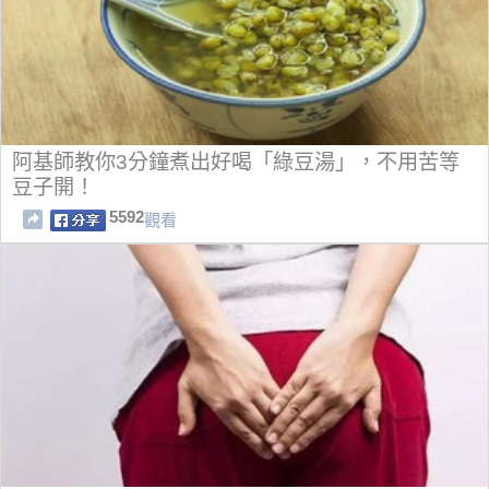
阿基師教你3分鐘煮出好喝「綠豆湯」，不用苦等
豆子開！
5592
觀看