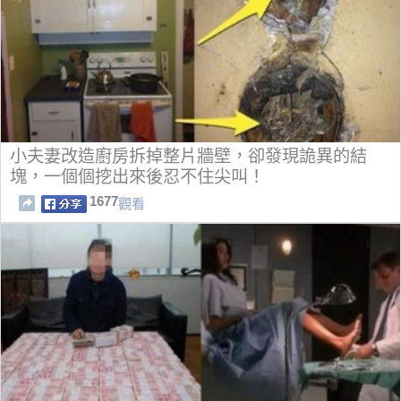
小夫妻改造廚房拆掉整片牆壁，卻發現詭異的結
塊，一個個挖出來後忍不住尖叫！
1677
觀看