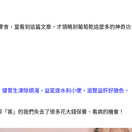
的零食，當看到這篇文章，才領略到葡萄乾這麼多的神奇功
，健胃生津除煩渴，益氣逐水利小便，滋腎益肝好臉色。
卻「害」的我們失去了很多花大錢保養、看病的機會！