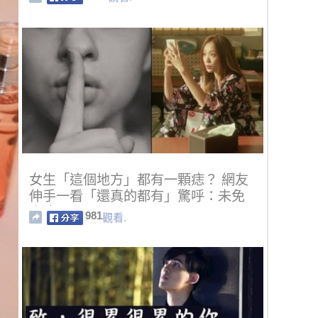
女生「這個地方」都有一顆痣？ 網友
伸手一看「還真的都有」驚呼：未免
太詭異！
981
觀看.