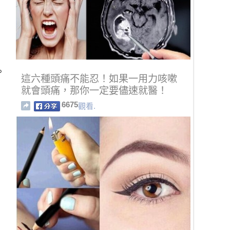
。
這六種頭痛不能忍！如果一用力咳嗽
就會頭痛，那你一定要儘速就醫！
6675
觀看.