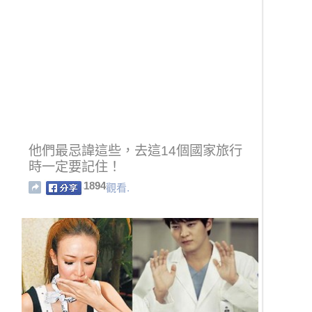
他們最忌諱這些，去這14個國家旅行
時一定要記住！
1894
觀看.