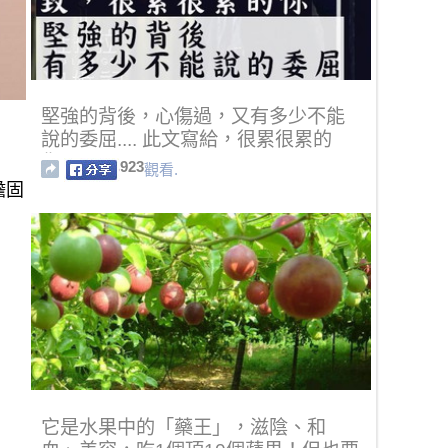
堅強的背後，心傷過，又有多少不能
說的委屈.... 此文寫給，很累很累的
你......
923
觀看.
膽固
它是水果中的「藥王」，滋陰、和