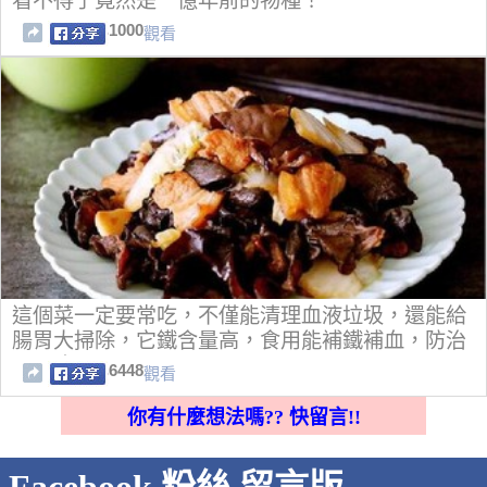
看不得了竟然是一億年前的物種！
1000
觀看
這個菜一定要常吃，不僅能清理血液垃圾，還能給
腸胃大掃除，它鐵含量高，食用能補鐵補血，防治
冠心病！
6448
觀看
你有什麼想法嗎?? 快留言!!