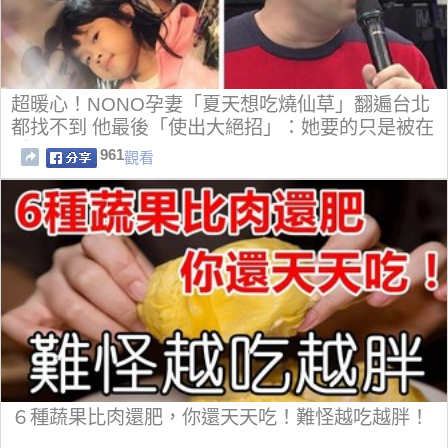
超暖心！NONO孕妻「夏天想吃燒仙草」翻遍台北
都找不到 他最後「使出大絕招」：她要的只是被在
乎
961
觀看
６種蔬果比肉還肥，你還天天吃！難怪越吃越胖！