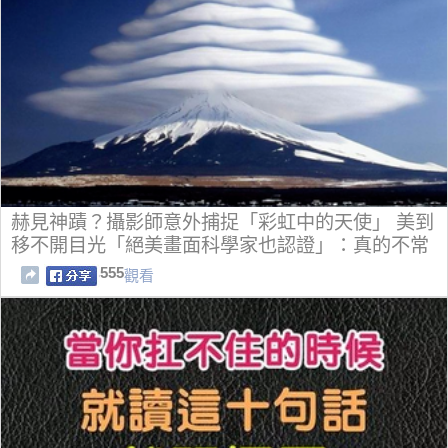
赫見神蹟？攝影師意外捕捉「彩虹中的天使」 美到
移不開目光「絕美畫面科學家也認證」：真的不常
見
555
觀看