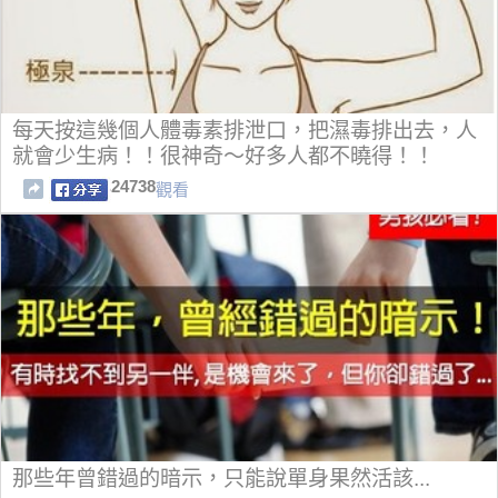
每天按這幾個人體毒素排泄口，把濕毒排出去，人
就會少生病！！很神奇～好多人都不曉得！！
24738
觀看
那些年曾錯過的暗示，只能說單身果然活該...