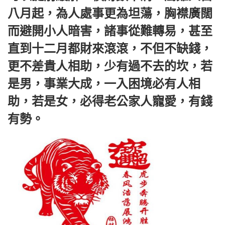
八月起，為人處事更為坦蕩，胸襟廣闊
而避開小人暗害，諸事從難轉易，甚至
直到十二月都財來滾滾，不但不缺錢，
更不差貴人相助，少有過不去的坎，若
是男，事業大成，一入困境必有人相
助，若是女，必得老公家人寵愛，有錢
有勢。