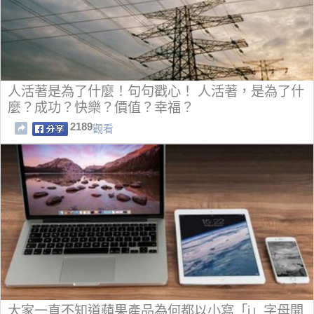
人活著是為了什麼！句句戳心！ 人活著，是為了什
麼？成功？快樂？價值？幸福？
2189
觀看
大家一直不知道蘋果產品為何都以小寫「i」字母開