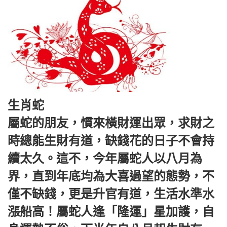
生肖蛇
屬蛇的朋友，慣來橫財運出眾，求財之
時總能生財有道，缺錢花的日子不會持
續太久。這不，今年屬蛇人以八月為
界，直到年底均為大喜過望的態勢，不
僅不缺錢，更是升官有道，生活水準水
漲船高！屬蛇人逢「隆運」星加護，自