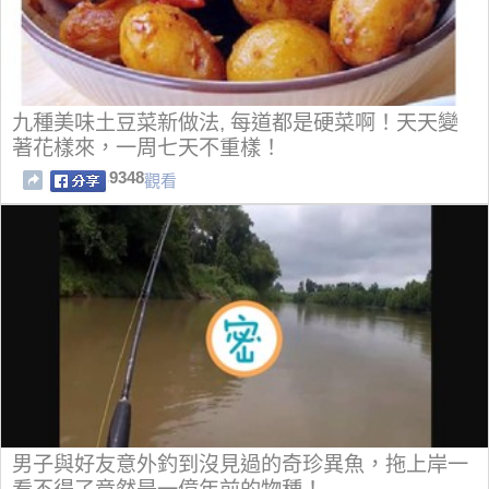
九種美味土豆菜新做法, 每道都是硬菜啊！天天變
著花樣來，一周七天不重樣！
9348
觀看
男子與好友意外釣到沒見過的奇珍異魚，拖上岸一