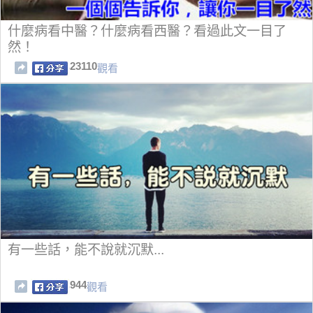
什麼病看中醫？什麼病看西醫？看過此文一目了
然！
23110
觀看
有一些話，能不說就沉默...
944
觀看