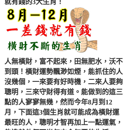
就有錢的3大生肖！
人無橫財，富不起來，田無肥水，沃不
到頭！橫財運勢飄渺如煙，能抓住的人
沒幾個，一來要有好時機，二來人要夠
聰明，三來守財得有道。能做到的這三
點的人寥寥無幾，然而今年8月到12
月，下面這3個生肖就可能成為橫財運
最旺的人，聰明才智再加上一點運氣，