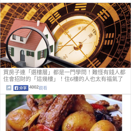
買房子連「選樓層」都是一門學問！難怪有錢人都
住會招財的「這幾樓」！住6樓的人也太有福氣了
～
4002
觀看