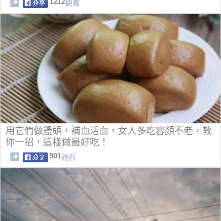
1212
觀看
用它們做饅頭，補血活血，女人多吃容顏不老，教
你一招，這樣做最好吃！
901
觀看