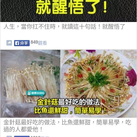
人生，當你扛不住時，就讀這十句話！就醒悟了
849
觀看
金針菇最好吃的做法，比魚還鮮甜，簡單易學，吃
過的人都愛他！