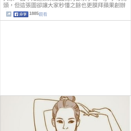
頭，但這張圖卻讓大家秒懂之餘也更膜拜蘋果創辦
人！
1885
觀看