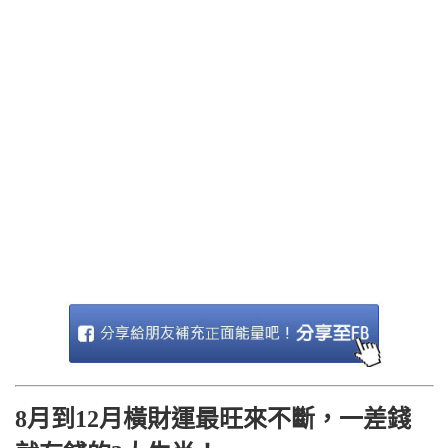
8月到12月橫財運最旺來不斷，一差錢