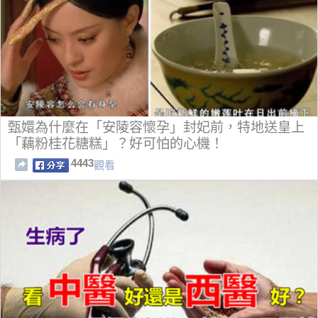
甄嬛為什麼在「安陵容懷孕」封妃前，特地送皇上
「藕粉桂花糖糕」？好可怕的心機！
4443
觀看