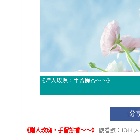
《贈人玫瑰，手留餘香～～》
《贈人玫瑰，手留餘香～～》
觀看數：1344 人