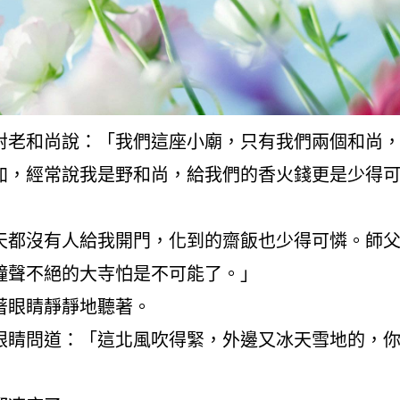
對老和尚說：「我們這座小廟，只有我們兩個和尚
加，經常說我是野和尚，給我們的香火錢更是少得
天都沒有人給我開門，化到的齋飯也少得可憐。師
鐘聲不絕的大寺怕是不可能了。」
著眼睛靜靜地聽著。
眼睛問道：「這北風吹得緊，外邊又冰天雪地的，