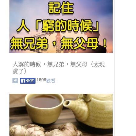
人窮的時候，無兄弟，無父母（太現
實了）
1608
觀看.