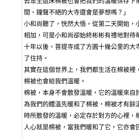
云眾生這床棉被也會把我們的溫暖保存下
間、鐘聲不絕的大寺還會是夢想嗎？」
小和尚聽了，恍然大悟。從第二天開始，
相加，可是小和尚卻始終彬彬有禮地對待
十年以後，菩提寺成了方圓十幾公里的大
了住持。
其實在這個世界上，我們都生活在棉被裡
棉被也會給我們溫暖。
棉被，本身不會散發溫暖，它的溫暖來自
為我們的體溫先暖和了棉被，棉被才有餘
時所散發的溫暖，必定存於對方的心裡，
人心就是棉被，當我們暖和了它，它亦會