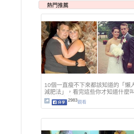
熱門推薦
10個一直瘦不下來都該知道的「懶
減肥法」，看完這些你才知道什麼
做躺著也能瘦！
2983
觀看