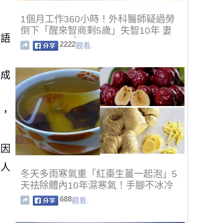
千
1個月工作360小時！外科醫師疑過勞
倒下「醒來智商剩5歲」失智10年 妻
惡語
無悔照顧盼「替夫討公道」
2222
觀看.
也成
候，
，因
助人
冬天多雨寒氣重「紅棗生薑一起泡」5
天祛除體內10年濕寒氣！手腳不冰冷
688
觀看.