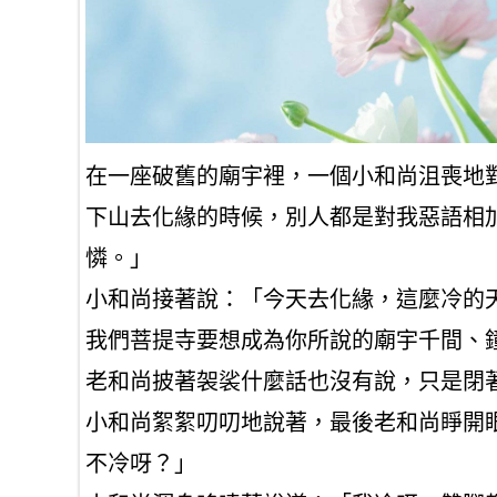
在一座破舊的廟宇裡，一個小和尚沮喪地
下山去化緣的時候，別人都是對我惡語相
憐。」
小和尚接著說：「今天去化緣，這麼冷的
我們菩提寺要想成為你所說的廟宇千間、
老和尚披著袈裟什麼話也沒有說，只是閉
小和尚絮絮叨叨地說著，最後老和尚睜開
不冷呀？」