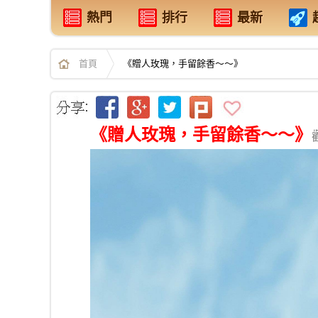
熱門
排行
最新
首頁
《贈人玫瑰，手留餘香～～》
《贈人玫瑰，手留餘香～～》