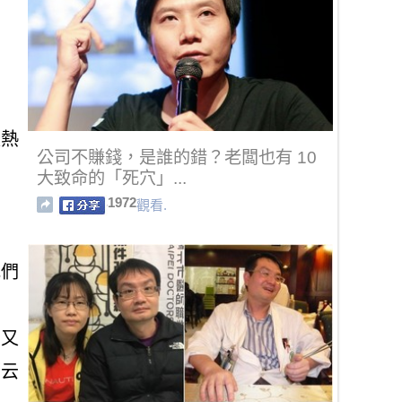
」
暖熱
公司不賺錢，是誰的錯？老闆也有 10
大致命的「死穴」...
1972
觀看.
」
我們
生又
而云