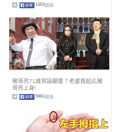
1253
觀看.
豬哥亮71歲冥誕顯靈？老婆竟起乩豬
哥亮上身!
5961
觀看.