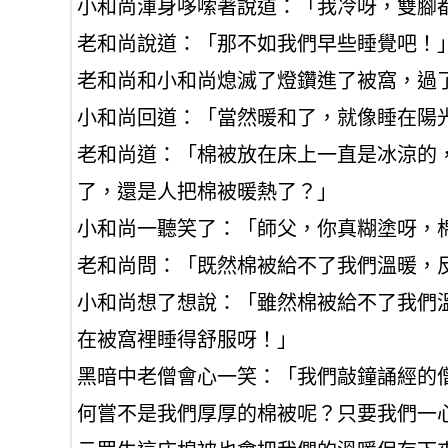
小和尚渾身哆嗦著說道：「我冷呀，雙腳
老和尚說道：「那不如我們早些睡覺吧！
老和尚和小和尚熄滅了燈鑽進了被窩，過
小和尚回道：「當然暖和了，就像睡在陽
老和尚道：「棉被放在床上一直是冰涼的
了，還是人把棉被暖熱了？」
小和尚一聽笑了：「師父，你真糊塗呀，
老和尚問：「既然棉被給不了我們溫暖，
小和尚想了想說：「雖然棉被給不了我們
在被窩裡睡得舒服呀！」
黑暗中老僧會心一笑：「我們敲鐘誦經的
何嘗不是我們厚厚的棉被呢？只要我們一