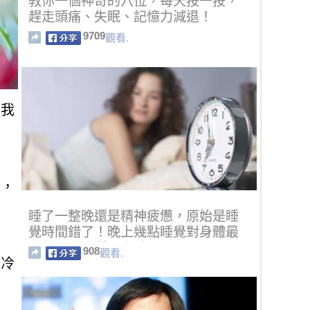
教你一個神奇的穴位，每天按一按，
趕走頭痛、失眠、記憶力減退！
9709
觀看.
，我
可
父，
睡了一整晚還是精神疲憊，原始是睡
覺時間錯了！晚上幾點睡覺對身體最
有益？睡眠質量和時間哪個更重
908
觀看.
你冷
要！！