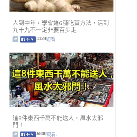
人到中年，學會這6種吃薑方法，活到
九十九不一定非要百步走
1124
觀看.
這8件東西千萬不能送人，風水太邪
門！
5800
觀看.