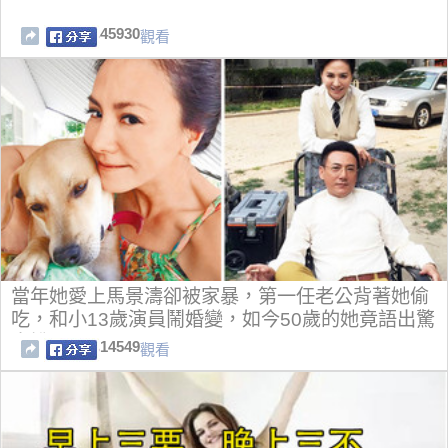
45930
觀看
當年她愛上馬景濤卻被家暴，第一任老公背著她偷
吃，和小13歲演員鬧婚變，如今50歲的她竟語出驚
人說...
14549
觀看