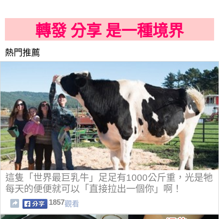
轉發 分享 是一種境界
熱門推薦
這隻「世界最巨乳牛」足足有1000公斤重，光是牠
每天的便便就可以「直接拉出一個你」啊！
1857
觀看