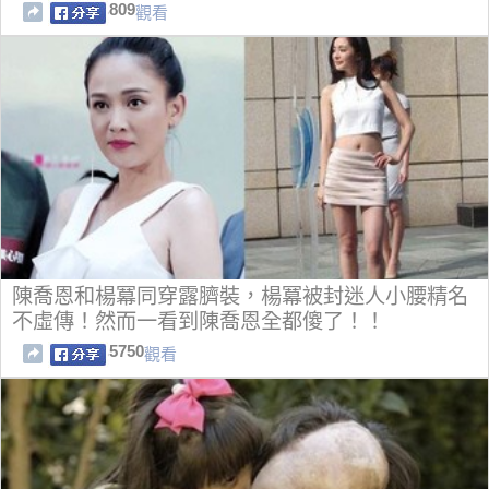
809
觀看
陳喬恩和楊冪同穿露臍裝，楊冪被封迷人小腰精名
不虛傳！然而一看到陳喬恩全都傻了！！
5750
觀看