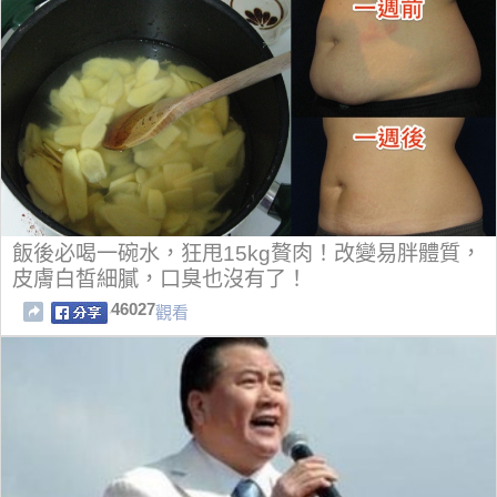
飯後必喝一碗水，狂甩15kg贅肉！改變易胖體質，
皮膚白皙細膩，口臭也沒有了！
46027
觀看