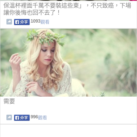
保溫杯裡面千萬不要裝這些東」，不只致癌，下場
讓你後悔也回不去了！
1093
觀看
需要
996
觀看