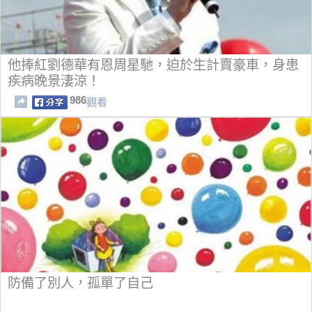
他捧紅劉德華有恩周星馳，迫於生計賣豪車，身患
疾病晚景淒涼！
986
觀看
防備了別人，孤單了自己