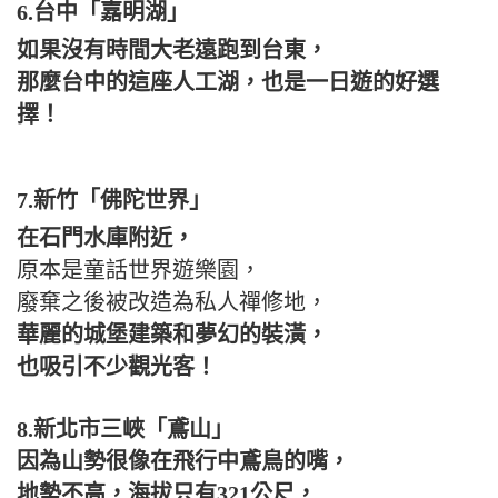
6.台中「嘉明湖」
如果沒有時間大老遠跑到台東，
那麼台中的這座人工湖，也是一日遊的好選
擇！
7.新竹「佛陀世界」
在石門水庫附近，
原本是童話世界遊樂園，
廢棄之後被改造為私人禪修地，
華麗的城堡建築和夢幻的裝潢，
也吸引不少觀光客！
8.新北市三峽「鳶山」
因為山勢很像在飛行中鳶鳥的嘴，
地勢不高，海拔只有321公尺，