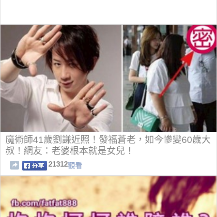
魔術師41歲劉謙近照！發福蒼老，如今慘變60歲大
叔！網友：老婆根本就是女兒！
21312
觀看