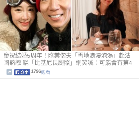
慶祝結婚5周年！隋棠偕夫「雪地浪漫泡湯」赴法
國熱戀 曬「比基尼長腿照」網笑喊：可能會有第4
胎
1796
觀看