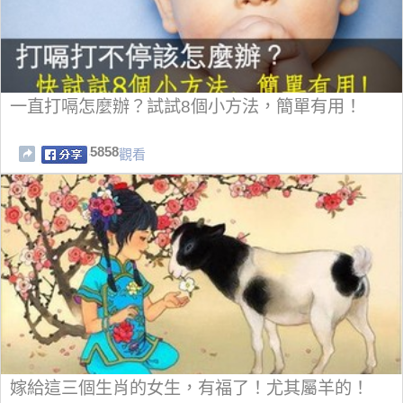
一直打嗝怎麼辦？試試8個小方法，簡單有用！
5858
觀看
嫁給這三個生肖的女生，有福了！尤其屬羊的！