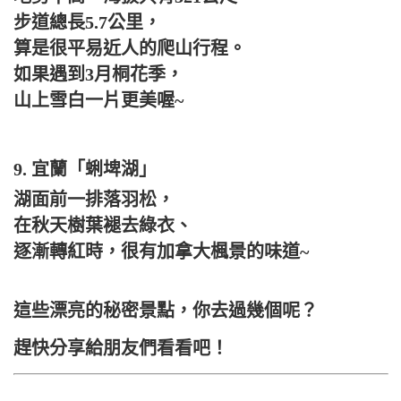
步道總長5.7公里，
算是很平易近人的爬山行程。
如果遇到3月桐花季，
山上雪白一片更美喔~
9. 宜蘭「蜊埤湖」
湖面前一排落羽松，
在秋天樹葉褪去綠衣、
逐漸轉紅時，很有加拿大楓景的味道~
這些漂亮的秘密景點，你去過幾個呢？
趕快分享給朋友們看看吧！