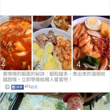
香噴噴的蝦面的秘訣：蝦殼越多，煮出來的湯頭就
越甜哦。立即學做給親人嘗嘗吧！
471
觀看