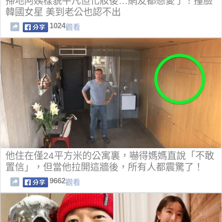
掃地阿姨樣貌平凡但化妝後…網友都戀愛了！撞臉
韓國女星 美到老公也認不出
1024
觀看
他住在僅24平方米的公寓裏，嚇得媽媽直說「不敢
置信」，但當他拉開這牆後，所有人都震驚了！
9662
觀看