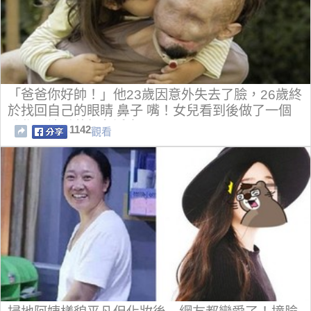
「爸爸你好帥！」他23歲因意外失去了臉，26歲終
於找回自己的眼睛 鼻子 嘴！女兒看到後做了一個
動作，讓千萬網友淚崩！
1142
觀看