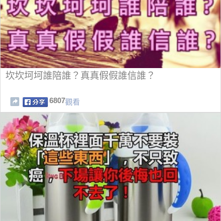
坎坎坷坷誰陪誰？真真假假誰信誰？
6807
觀看