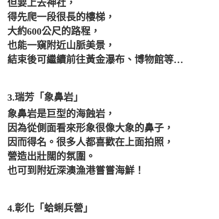
但要上去神社，
得先爬一段很長的樓梯，
大約600公尺的路程，
也能一窺附近山脈美景，
結束後可繼續前往黃金瀑布、博物館等…
3.瑞芳「象鼻岩」
象鼻岩是巨型的海蝕岩，
因為從側面看來形象很像大象的鼻子，
因而得名。很多人都喜歡在上面拍照，
營造出壯闊的氛圍。
也可到附近深澳漁港嘗嘗海鮮！
4.彰化「蛤蜊兵營」