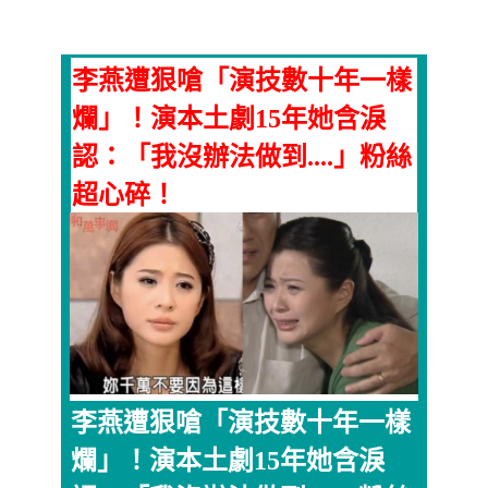
李燕遭狠嗆「演技數十年一樣
爛」！演本土劇15年她含淚
認：「我沒辦法做到....」粉絲
超心碎！
李燕遭狠嗆「演技數十年一樣
爛」！演本土劇15年她含淚