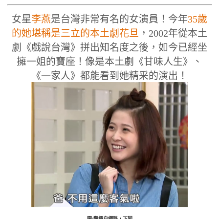
女星
李燕
是台灣非常有名的女演員！今年
35歲
的她堪稱是三立的本土劇花旦
，2002年從本土
劇《戲說台灣》拼出知名度之後，如今已經坐
擁一姐的寶座！像是本土劇《甘味人生》、
《一家人》都能看到她精采的演出！
圖/翻攝自網路，下同