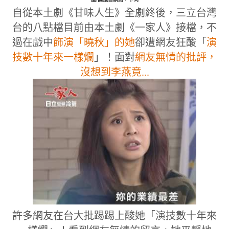
自從本土劇《甘味人生》全劇終後，三立台灣
台的八點檔目前由本土劇《一家人》接檔，不
過在戲中
飾演「曉秋」的她
卻遭網友狂酸「
演
技數十年來一樣爛
」！面對
網友無情的批評，
沒想到李燕竟...
許多網友在台大批踢踢上酸她「演技數十年來