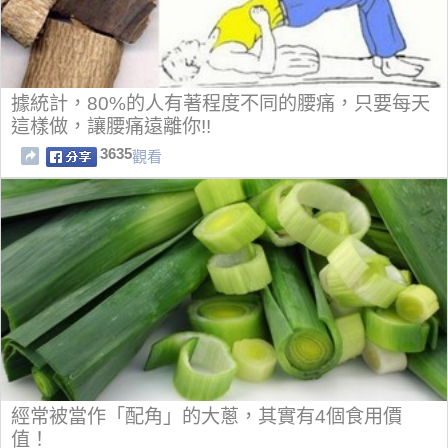
據統計，80%的人有著程度不同的腰痛，只要每天
這樣做，讓腰痛遠離你!!
3635
觀看
經常被當作「配角」的大蔥，其實有4個食用價
值！