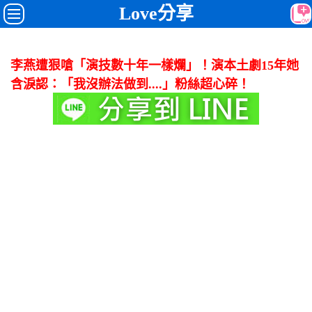
Love分享
李燕遭狠嗆「演技數十年一樣爛」！演本土劇15年她
含淚認：「我沒辦法做到....」粉絲超心碎！