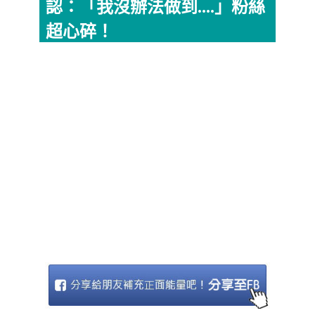
認：「我沒辦法做到....」粉絲
超心碎！