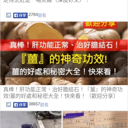
走得太近是一場災難（深度好文）！
2784
觀看
真棒！肝功能正常、治好膽結石！『薑』的神奇功
效!薑的好處和秘密大全！快來看！（歡迎分享）
38657
觀看