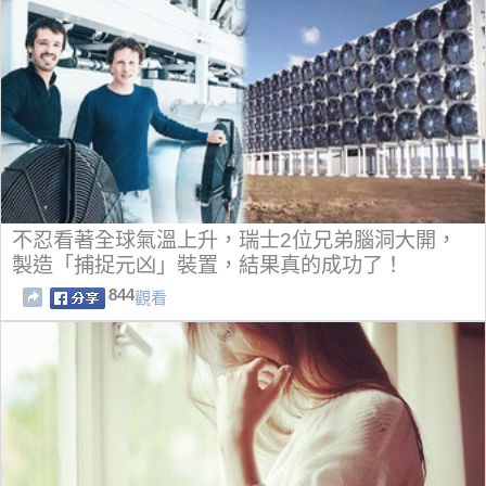
不忍看著全球氣溫上升，瑞士2位兄弟腦洞大開，
製造「捕捉元凶」裝置，結果真的成功了！
844
觀看