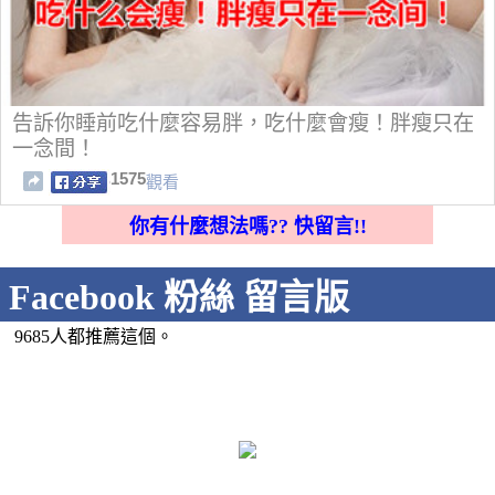
告訴你睡前吃什麼容易胖，吃什麼會瘦！胖瘦只在
一念間！
1575
觀看
你有什麼想法嗎?? 快留言!!
Facebook 粉絲 留言版
9685人都推薦這個。