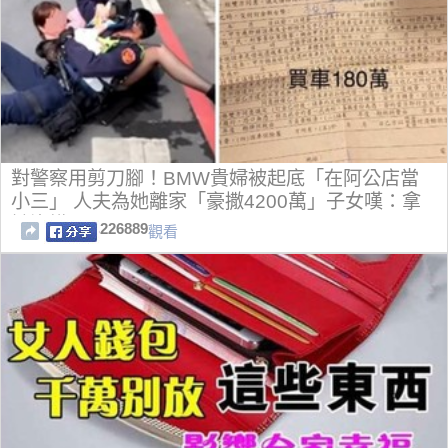
對警察用剪刀腳！BMW貴婦被起底「在阿公店當
小三」 人夫為她離家「豪撒4200萬」子女嘆：拿
她沒轍
226889
觀看