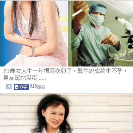
21歲女大生一年捐兩次卵子，醫生說會終生不孕，
男友罵她混蛋......
918
觀看