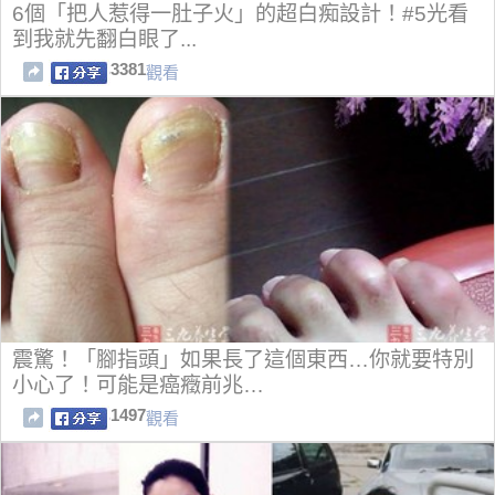
6個「把人惹得一肚子火」的超白痴設計！#5光看
到我就先翻白眼了...
3381
觀看
震驚！「腳指頭」如果長了這個東西…你就要特別
小心了！可能是癌癥前兆…
1497
觀看