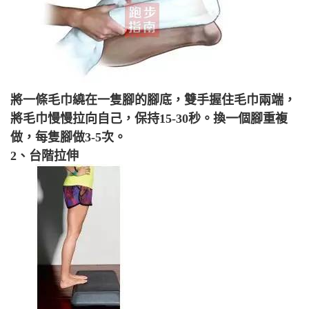
將一條毛巾繞在一隻腳的腳底，雙手握住毛巾兩端，
將毛巾慢慢拉向自己，保持15-30秒。換一個腳重複
做，每隻腳做3-5次。
2、台階拉伸