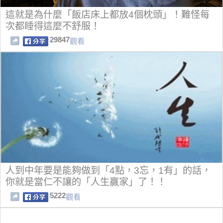
這就是為什麼「飯店床上都放4個枕頭」！難怪每
次都睡得這麼不舒服！
29847
觀看
人到中年要是能夠做到「4點，3忘，1有」的話，
你就是當仁不讓的「人生贏家」了！！
5222
觀看