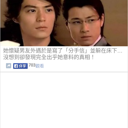
她懷疑男友外遇於是寫了「分手信」並躲在床下…
沒想到卻發現完全出乎她意料的真相！
703
觀看