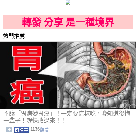
轉發 分享 是一種境界
熱門推薦
不讓「胃病變胃癌」！一定要這樣吃，晚知道後悔
一輩子！趕快改過來！！
1136
觀看