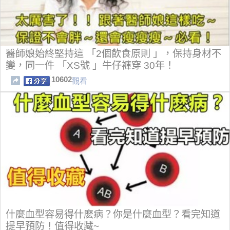
醫師娘始終堅持這 「2個飲食原則 」，保持身材不
變，同一件 「XS號 」牛仔褲穿 30年！
10602
觀看
什麼血型容易得什麽病？你是什麼血型？看完知道
提早預防！值得收藏~