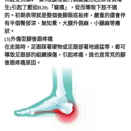
生)引起了壓迫R20;「竄痛」，從而導致下肢不適
的。初期表現就是整個後腳跟底板疼，嚴重的還會伴
有半個臀部涼、無知覺，大腿外側麻、小腿麻等癥
狀。
(3)外傷型腳後跟疼痛
在走路時，足跟踩著硬物或足跟部著地過猛等，都可
導致足跟部的組織損傷，引起疼痛，這也是常見的腳
後跟疼痛原因。