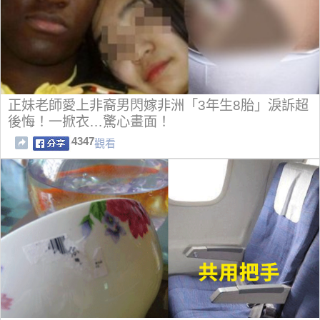
正妹老師愛上非裔男閃嫁非洲「3年生8胎」淚訴超
後悔！一掀衣…驚心畫面！
4347
觀看