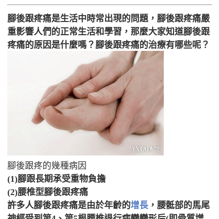
腳後跟疼痛是生活中時常出現的問題，腳後跟疼痛嚴
重影響人們的正常生活和學習，那麼大家知道腳後跟
疼痛的原因是什麼嗎？腳後跟疼痛的治療有哪些呢？
腳後跟疼的幾種病因
(1)腳跟長期承受重物負擔
(2)腰椎型腳後跟疼痛
許多人腳後跟疼痛是由於年齡的
增長
，腰骶部的馬尾
神經受到第4、第5根腰椎退行病變變形后(即骨質增