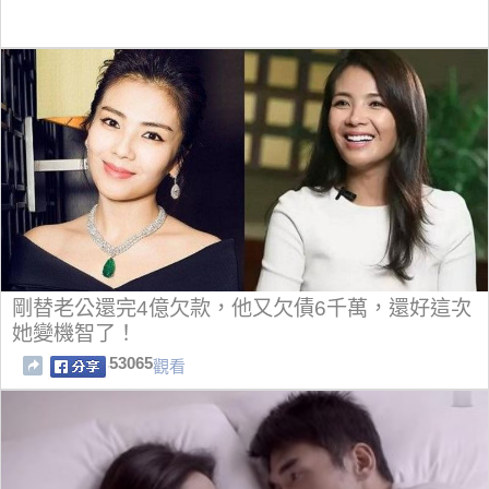
剛替老公還完4億欠款，他又欠債6千萬，還好這次
她變機智了！
53065
觀看