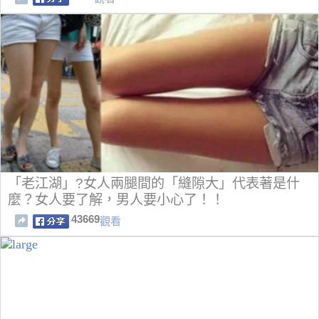
「老江湖」?女人兩腿間的「縫隙大」代表著是什
麼？女人要了解，男人要小心了！！
43669
觀看