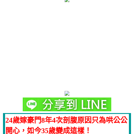
24歲嫁豪門8年4次剖腹原因只為哄公公
開心，如今35歲變成這樣！