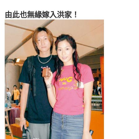
由此也無緣嫁入洪家！