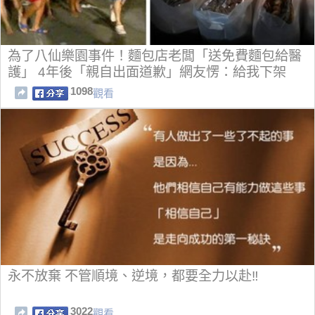
為了八仙樂園事件！麵包店老闆「送免費麵包給醫
護」 4年後「親自出面道歉」網友愣：給我下架
1098
觀看
永不放棄 不管順境、逆境，都要全力以赴‼
3022
觀看