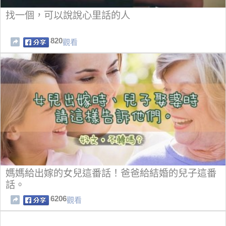
找一個，可以說說心里話的人
820
觀看
媽媽給出嫁的女兒這番話！爸爸給結婚的兒子這番
話。
6206
觀看