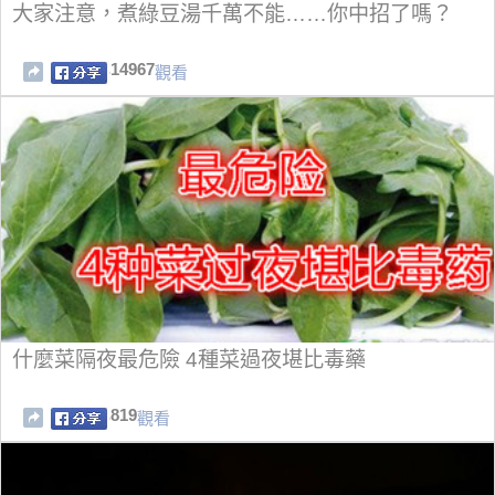
大家注意，煮綠豆湯千萬不能……你中招了嗎？
14967
觀看
什麼菜隔夜最危險 4種菜過夜堪比毒藥
819
觀看