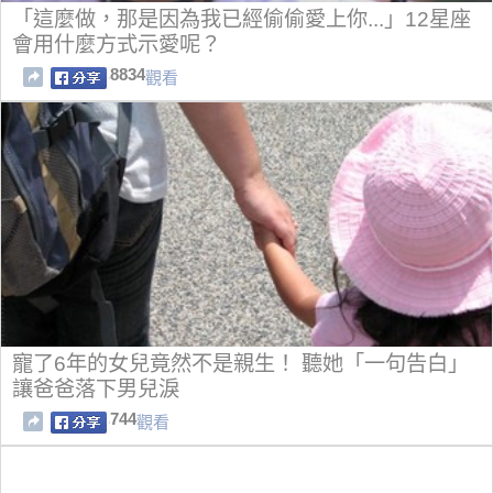
「這麼做，那是因為我已經偷偷愛上你...」12星座
會用什麼方式示愛呢？
8834
觀看
寵了6年的女兒竟然不是親生！ 聽她「一句告白」
讓爸爸落下男兒淚
744
觀看