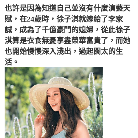
也許是因為知道自己並沒有什麼演藝天
賦，在24歲時，徐子淇就嫁給了李家
誠，成為了千億豪門的媳婦，從此徐子
淇算是衣食無憂享盡榮華富貴了，而她
也開始慢慢深入淺出，過起闊太的生
活。