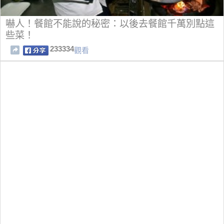
嚇人！餐館不能說的秘密：以後去餐館千萬別點這
些菜！
233334
觀看