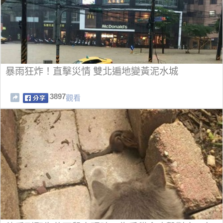
暴雨狂炸！直擊災情 雙北遍地變黃泥水城
3897
觀看