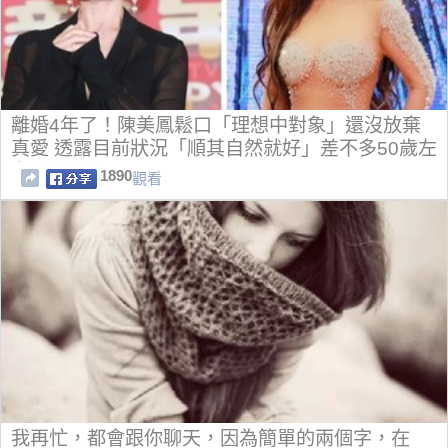
離婚4年了！陳美鳳鬆口「理想中對象」還沒放棄
真愛 透露目前狀況「順其自然就好」差不多50歲左
右
1890
觀看
我再忙，都會跟你聊天，因為簡單的兩個字，在