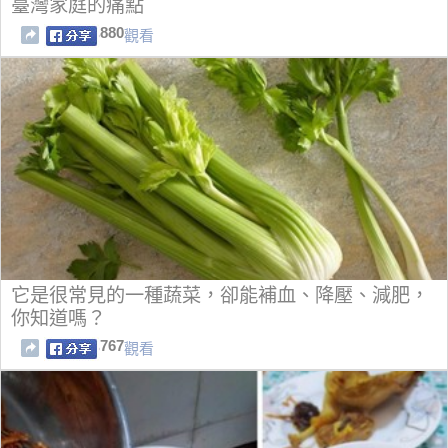
臺灣家庭的痛點
880
觀看
它是很常見的一種蔬菜，卻能補血、降壓、減肥，
你知道嗎？
767
觀看