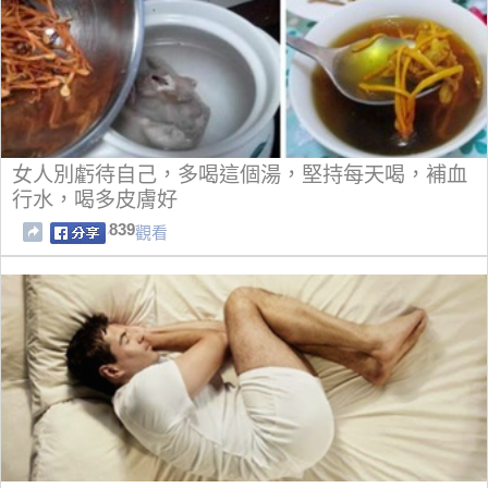
女人別虧待自己，多喝這個湯，堅持每天喝，補血
行水，喝多皮膚好
839
觀看