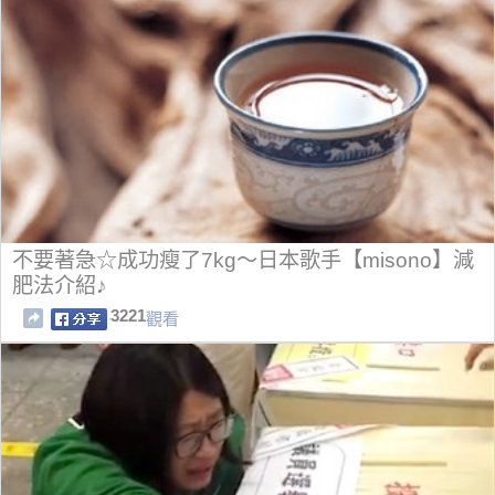
不要著急☆成功瘦了7kg～日本歌手【misono】減
肥法介紹♪
3221
觀看