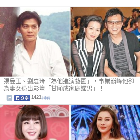
張曼玉、劉嘉玲「為他進演藝圈」，事業巔峰他卻
為妻女退出影壇「甘願成家庭婦男」！
1423
觀看