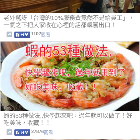
老外驚訝「台灣的10%服務費竟然不是給員工」，
一氣之下把大家收在心裡的話都飆罵出口！
1102
觀看
蝦的53種做法,,快學起來吧，過年就可以做了！好
吃美味，收藏！！
27876
觀看