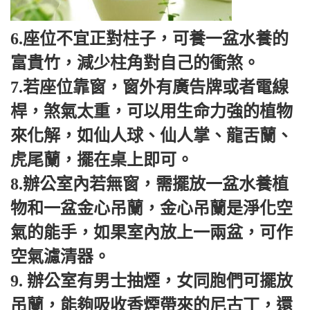
6.座位不宜正對柱子，可養一盆水養的
富貴竹，減少柱角對自己的衝煞。
7.若座位靠窗，窗外有廣告牌或者電線
桿，煞氣太重，可以用生命力強的植物
來化解，如仙人球、仙人掌、龍舌蘭、
虎尾蘭，擺在桌上即可。
8.辦公室內若無窗，需擺放一盆水養植
物和一盆金心吊蘭，金心吊蘭是淨化空
氣的能手，如果室內放上一兩盆，可作
空氣濾清器。
9. 辦公室有男士抽煙，女同胞們可擺放
吊蘭，能夠吸收香煙帶來的尼古丁，還