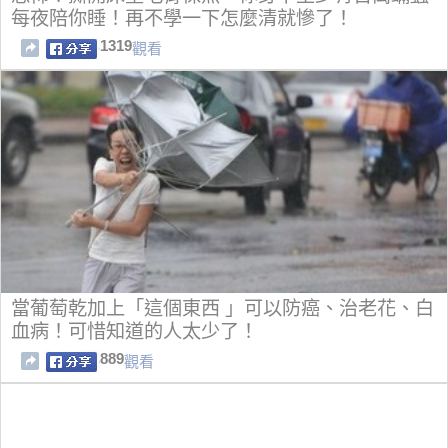
每夜陪你睡！再不學一下怎麼清就慘了！
1319
觀看
當葡萄乾加上「這個東西 」可以防癌、治老花、白
血病！可惜知道的人太少了！
889
觀看