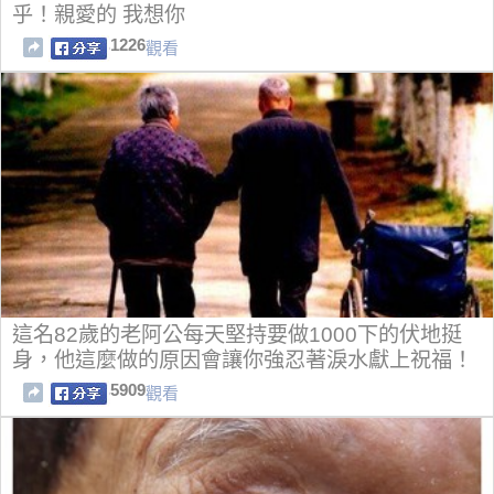
乎！親愛的 我想你
1226
觀看
這名82歲的老阿公每天堅持要做1000下的伏地挺
身，他這麼做的原因會讓你強忍著淚水獻上祝福！
5909
觀看