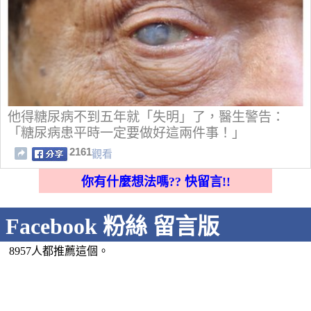
他得糖尿病不到五年就「失明」了，醫生警告：
「糖尿病患平時一定要做好這兩件事！」
2161
觀看
你有什麼想法嗎?? 快留言!!
Facebook 粉絲 留言版
8957人都推薦這個。