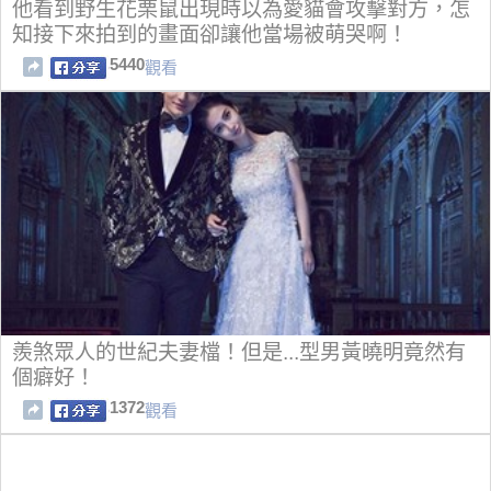
他看到野生花栗鼠出現時以為愛貓會攻擊對方，怎
知接下來拍到的畫面卻讓他當場被萌哭啊！
5440
觀看
羨煞眾人的世紀夫妻檔！但是...型男黃曉明竟然有
個癖好！
1372
觀看