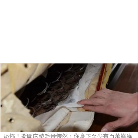
恐怖！撕開床墊毛骨悚然，你身下至少有百萬蟎蟲