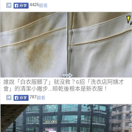
4425
觀看
誰說「白衣服髒了」就沒救？6招「洗衣店阿姨才
會」的清潔小撇步...晾乾後根本是新衣服！
787
觀看