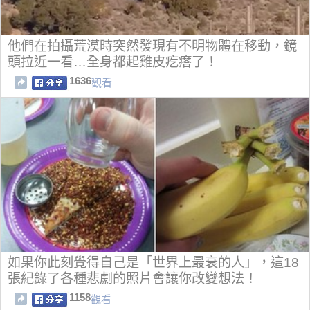
他們在拍攝荒漠時突然發現有不明物體在移動，鏡
頭拉近一看…全身都起雞皮疙瘩了！
1636
觀看
如果你此刻覺得自己是「世界上最衰的人」，這18
張紀錄了各種悲劇的照片會讓你改變想法！
1158
觀看