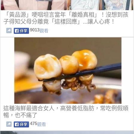
「黃品源」哽咽坦言當年「離婚真相」！沒想到孩
子得知父母分離竟「這樣回應」...讓人心疼！
9013
觀看
這種海鮮最適合女人，高營養低脂肪，常吃例假順
暢，也不痛了
475
觀看