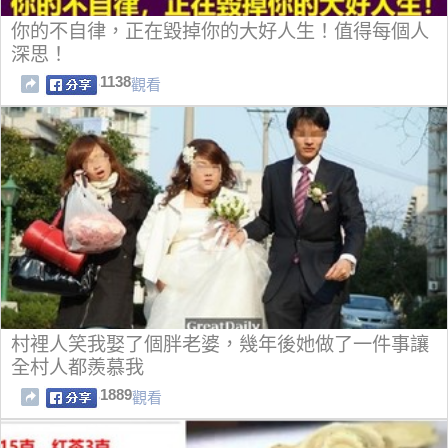
你的不自律，正在毀掉你的大好人生！值得每個人
深思！
1138
觀看
村裡人笑我娶了個胖老婆，幾年後她做了一件事讓
全村人都羨慕我
1889
觀看