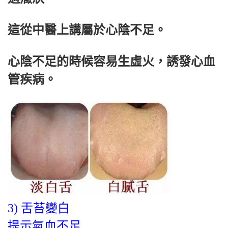
這從中醫上講屬於心陰不足。
心陰不足的時候容易生虛火，誘發心血
管疾病。
3) 舌苔變白
提示氣血不足