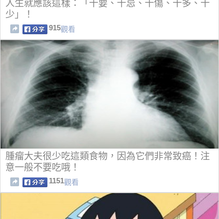
人生就應該這樣：「十要、十忌、十傷、十多、十
少」！
915
觀看
腫瘤大夫很少吃這類食物，因為它們非常致癌！注
意一般不要吃哦！
1151
觀看