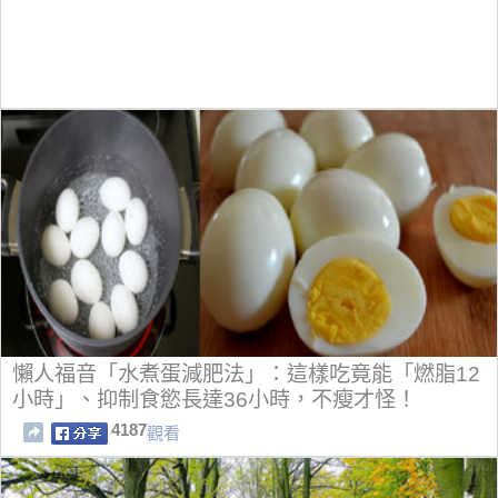
懶人福音「水煮蛋減肥法」：這樣吃竟能「燃脂12
小時」、抑制食慾長達36小時，不瘦才怪！
4187
觀看