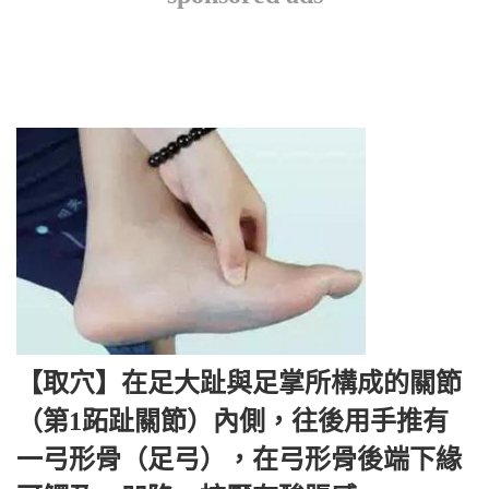
【取穴】在足大趾與足掌所構成的關節
（第1跖趾關節）內側，往後用手推有
一弓形骨（足弓），在弓形骨後端下緣