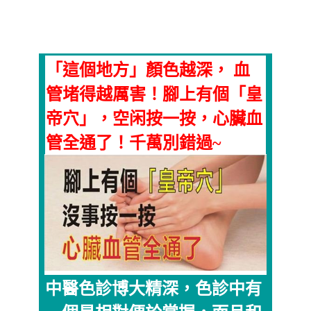
「這個地方」顏色越深， 血
管堵得越厲害！腳上有個「皇
帝穴」，空闲按一按，心臟血
管全通了！千萬別錯過~
中醫色診博大精深，色診中有