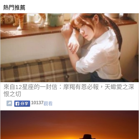
熱門推薦
來自12星座的一封信：摩羯有恩必報，天蠍愛之深
恨之切
10137
觀看