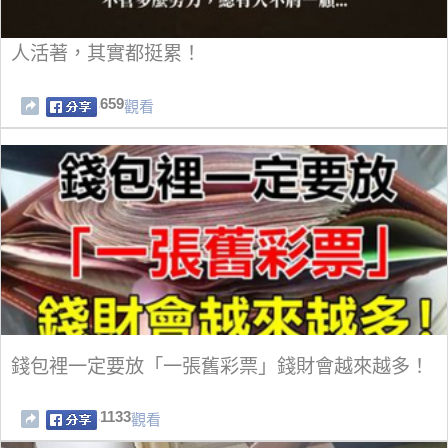
人活著，其實都挺累！
659
觀看
錢包裡一定要放「一張舊彩票」錢財會越來越多！
1133
觀看