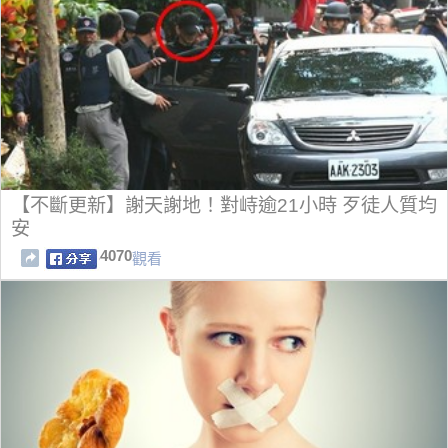
【不斷更新】謝天謝地！對峙逾21小時 歹徒人質均
安
4070
觀看