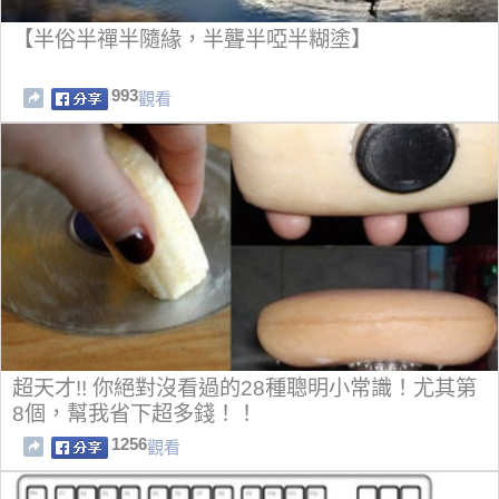
【半俗半禪半隨緣，半聾半啞半糊塗】
993
觀看
超天才!! 你絕對沒看過的28種聰明小常識！尤其第
8個，幫我省下超多錢！！
1256
觀看