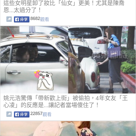
這些女明星卸了妝比「仙女」更美！尤其是陳喬
恩...太過分了！
8682
觀看
姚元浩驚傳「帶新歡上街」被偷拍，4年女友「王
心凌」的反應是...讓記者當場傻住了！
22857
觀看