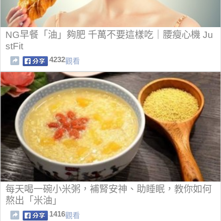
NG早餐「油」夠肥 千萬不要這樣吃｜腰瘦心機 Ju
stFit
4232
觀看
每天喝一碗小米粥，補腎安神、助睡眠，教你如何
熬出「米油」
1416
觀看