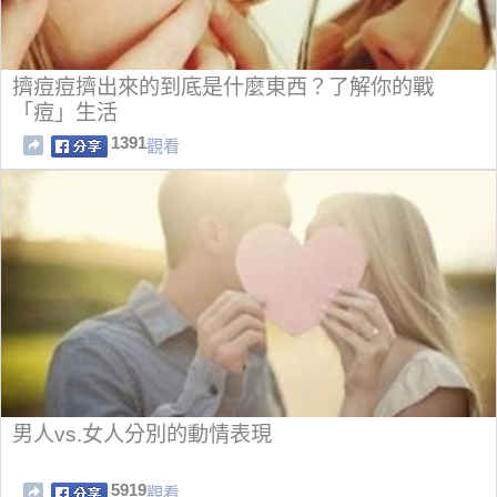
擠痘痘擠出來的到底是什麼東西？了解你的戰
「痘」生活
1391
觀看
男人vs.女人分別的動情表現
5919
觀看