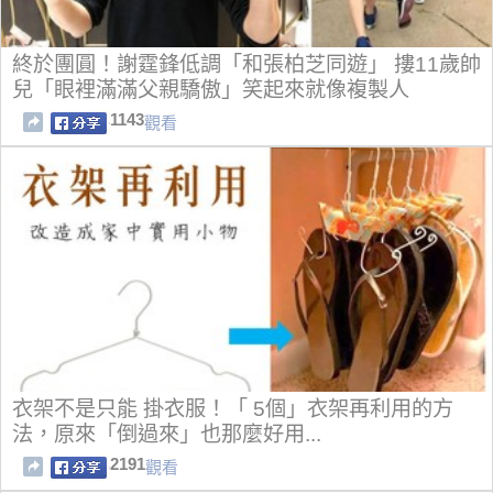
終於團圓！謝霆鋒低調「和張柏芝同遊」 摟11歲帥
兒「眼裡滿滿父親驕傲」笑起來就像複製人
1143
觀看
衣架不是只能 掛衣服！「 5個」衣架再利用的方
法，原來「倒過來」也那麼好用...
2191
觀看