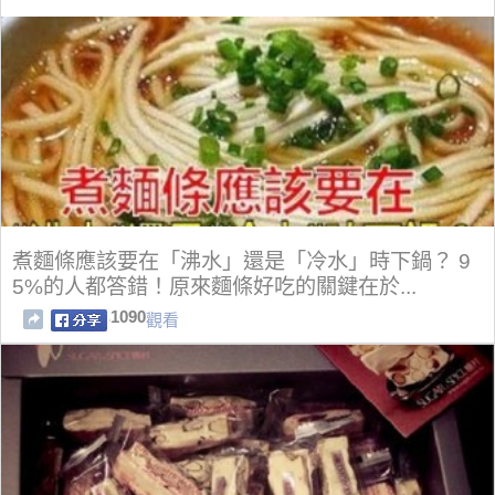
煮麵條應該要在「沸水」還是「冷水」時下鍋？ 9
5%的人都答錯！原來麵條好吃的關鍵在於...
1090
觀看