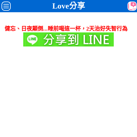
Love分享
健忘、日夜顛倒...睡前喝這一杯，2天治好失智行為