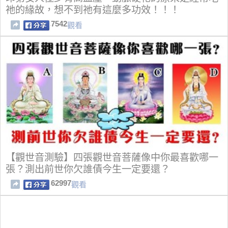
祂的緣故，想不到祂有這麼多功效！！！
7542
觀看
【觀世音測驗】四張觀世音菩薩像中你最喜歡哪一
張？測出前世你欠誰債今生一定要還？
62997
觀看