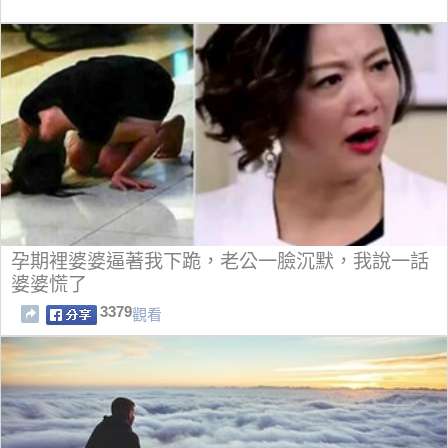
孕期裡婆婆逼著我下跪，老公一臉沉默，我說一話
婆婆慌了
3379
觀看