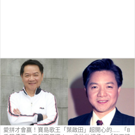
愛拼才會贏！寶島歌王「葉啟田」超開心的..... 「8