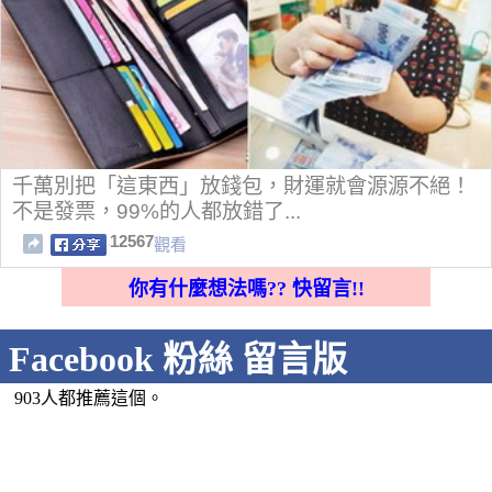
千萬別把「這東西」放錢包，財運就會源源不絕！
不是發票，99%的人都放錯了...
12567
觀看
你有什麼想法嗎?? 快留言!!
Facebook 粉絲 留言版
903人都推薦這個。