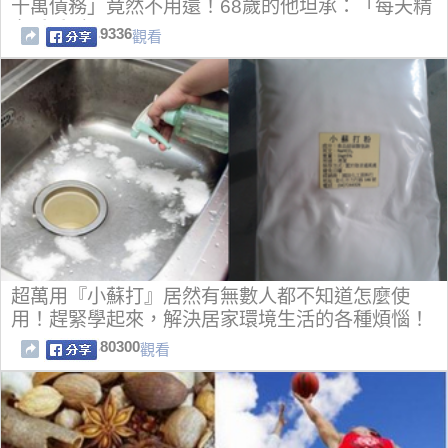
千萬債務」竟然不用還！68歲的他坦承：「每天精
力乒乓叫！」
9336
觀看
超萬用『小蘇打』居然有無數人都不知道怎麼使
用！趕緊學起來，解決居家環境生活的各種煩惱！
80300
觀看