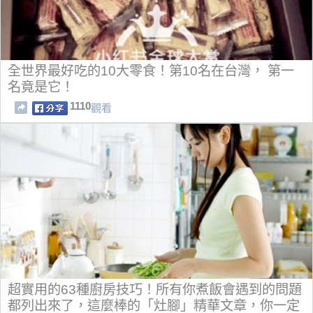
全世界最好吃的10大零食！第10名在台灣， 第一
名竟是它！
1110
觀看
超實用的63種廚房技巧！所有你煮飯會遇到的問題
都列出來了，這麼棒的「灶腳」精華文章，你一定