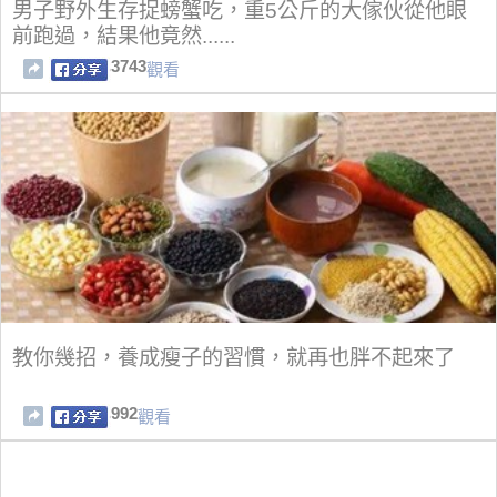
男子野外生存捉螃蟹吃，重5公斤的大傢伙從他眼
前跑過，結果他竟然......
3743
觀看
教你幾招，養成瘦子的習慣，就再也胖不起來了
992
觀看