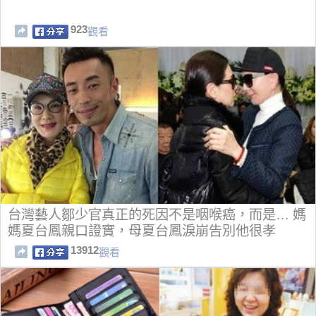
923
觀看
台灣藝人鄒少官真正的死因不是咽喉癌，而是… 媽
媽夏台鳳親口證實，母夏台鳳淚崩告別他很孝
順....！
13912
觀看