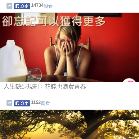
要收藏！
14734
觀看
人生缺少規劃，花錢也浪費青春
1152
觀看