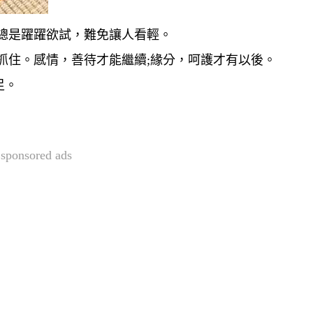
總是躍躍欲試，難免讓人看輕。
抓住。感情，善待才能繼續;緣分，呵護才有以後。
足。
sponsored ads