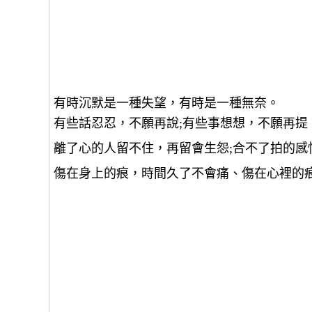
有時沉默是一種失望，有時是一種無奈。
有些話忍忍，不願再說;有些事想想，不願再提
離了心的人留不住，再留會生怨;合不了拍的感
傷在身上的痕，時間久了不會痛、傷在心裡的