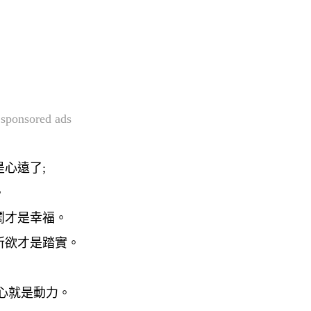
sponsored ads
是心遠了;
。
鬧才是幸福。
所欲才是踏實。
心就是動力。