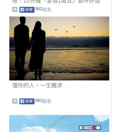
限！10分鐘「要價1萬五」直呼好值
得！沒想到泡完卻悲劇了啊！
952
觀看.
懂你的人，一生難求
863
觀看.