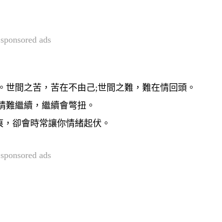
sponsored ads
。
世間之苦，苦在不由己;世間之難，難在情回頭。
情難繼續，繼續會彆扭。
痕，卻會時常讓你情緒起伏。
sponsored ads