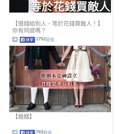
【借錢給別人，等於花錢買敵人！】
你有同感嗎？
1752
觀看.
【婚姻】
763
觀看.