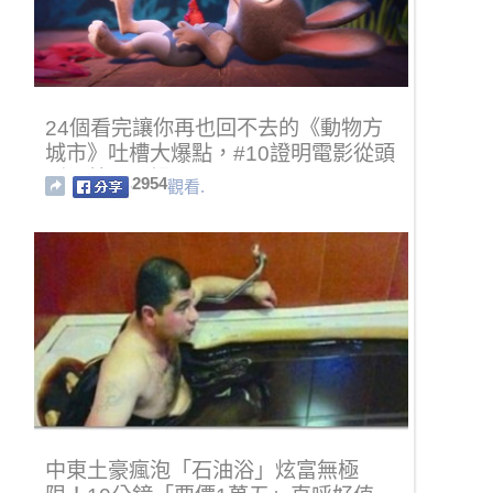
24個看完讓你再也回不去的《動物方
城市》吐槽大爆點，#10證明電影從頭
到尾就是一場騙局！
2954
觀看.
中東土豪瘋泡「石油浴」炫富無極