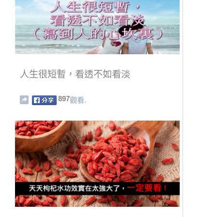
人生很短暫，看透不如看淡
897
觀看.