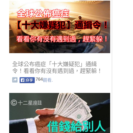
全球公布癌症「十大嫌疑犯」通緝
令！看看你有沒有遇到過，趕緊躲！
764
觀看.