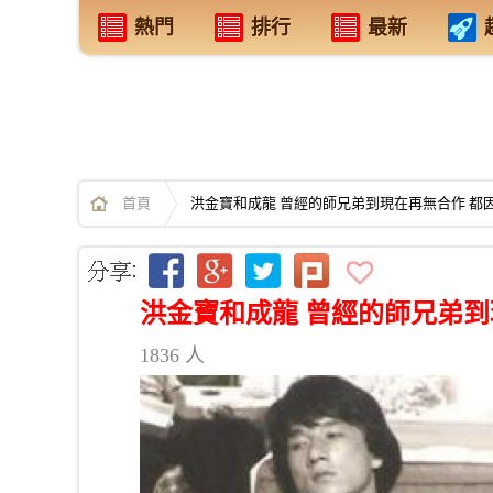
熱門
排行
最新
首頁
洪金寶和成龍 曾經的師兄弟到現在再無合作 都
洪金寶和成龍 曾經的師兄弟到
1836 人