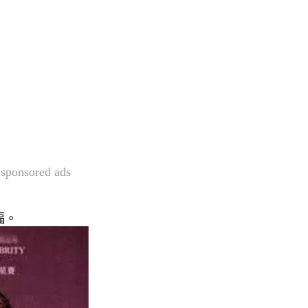
sponsored ads
福。