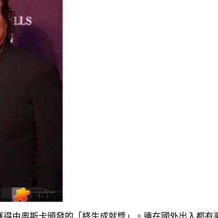
獲得由奧斯卡頒發的「終生成就獎」。連在國外出入都有