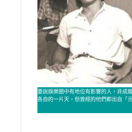
要說娛樂圈中有地位有影響的人，非成
各自的一片天，但曾經的他們都出自「