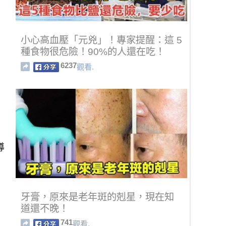
小心高血壓「元兇」！專家提醒：這 5
種食物很危險！90%的人還在吃！
6237
觀看.
導
牙膏，原來是老年斑的剋星，現在知
道還不晚！
741
觀看.