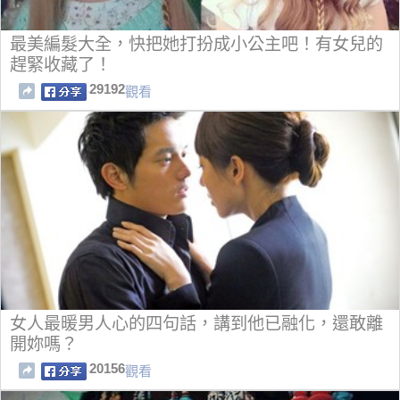
最美編髮大全，快把她打扮成小公主吧！有女兒的
趕緊收藏了！
29192
觀看
女人最暖男人心的四句話，講到他已融化，還敢離
開妳嗎？
20156
觀看