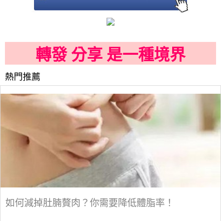
轉發 分享 是一種境界
熱門推薦
如何減掉肚腩贅肉？你需要降低體脂率！