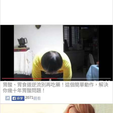
胃酸、胃食道逆流別再吃藥！這個簡單動作，解決
你幾十年胃酸問題！
2071
觀看