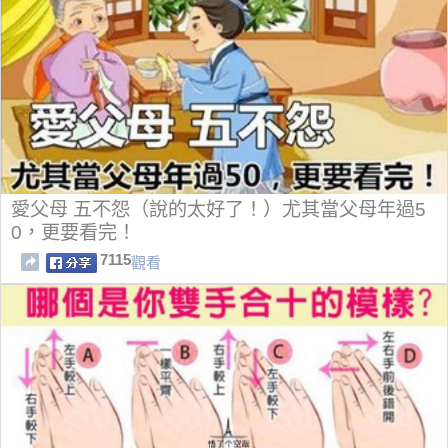
愛父母 五不怨（說的太好了！）尤其當父母年過5
0，更要看完！
7115
觀看