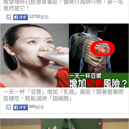
被發現時已經是尿毒症！傷腎行為排行榜，第一名
竟然是它！
12782
觀看
一天一杯「豆漿」增加「乳癌」風險？跟著營養師
這樣吃，輕鬆滅絕「癌細胞」
985
觀看