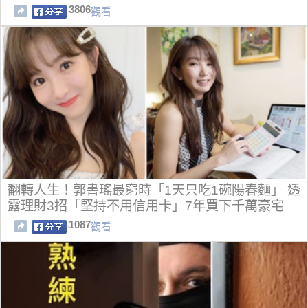
3806
觀看
翻轉人生！郭書瑤最窮時「1天只吃1碗陽春麵」 透
露理財3招「堅持不用信用卡」7年買下千萬豪宅
1087
觀看