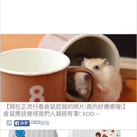
【現在正流行看倉鼠屁股的照片!真的好療癒喔!】
倉鼠應該覺得我們人類很有事! XDD ~
1922
觀看