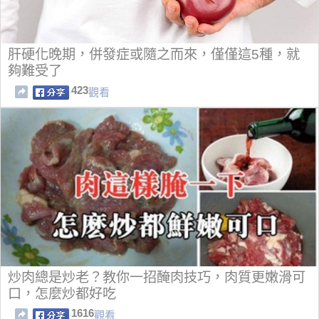
肝硬化晚期，併發症或隨之而來，僅僅這5種，就
夠難受了
423
觀看
炒肉總是炒老？教你一招醃肉技巧，肉質更嫩滑可
口，怎麼炒都好吃
1616
觀看