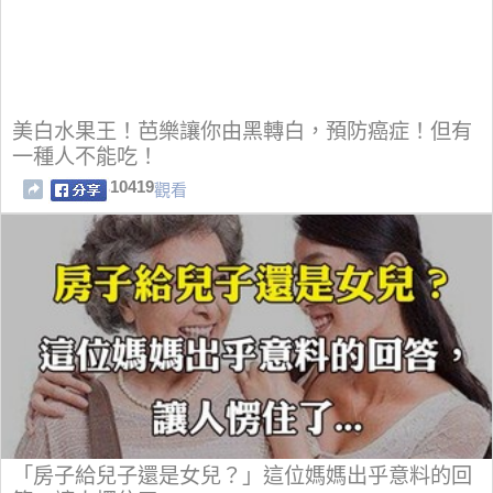
美白水果王！芭樂讓你由黑轉白，預防癌症！但有
一種人不能吃！
10419
觀看
「房子給兒子還是女兒？」這位媽媽出乎意料的回