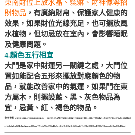
東南財位上放水晶、貔貅、財神像等招
財物品
，有廣納財帛、保護家人健康的
效果，如果財位光線充足，也可擺放風
水植物，但切忌放在室內，會影響睡眠
及健康問題。
4.顏色五行相宜
大門是家中財運另一關鍵之處，大門位
置如能配合五形來擺放對應顏色的物
品，就能改善家中的氣運，如果門在東
方屬木，則擺設藍、黑、灰色物品為
宜，忌黃、紅、褐色的物品。
參考資料：http://mp.weixin.qq.com/s?__biz=MzAxMjYzNTE0Ng==&mid=2651101770&idx=1&sn=670534757be6beffed
ef656ab1cab04c&chksm=805ee72fb7296e396b41d5cb03c9cb1bf3cb465a477e79f230138ad798b77fe2aa0d5ba830d0#rd