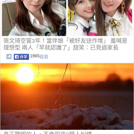
張文琦空窗3年！當伴娘「被好友送作堆」 羞喊是
理想型 兩人「早就認識了」甜笑：已見過家長
1965
觀看