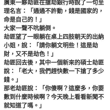
廣東一夥劫匪在搶劫銀行時說了一句至
理名言：「通通不許動，錢是國家的，
命是自己的！」
大家一聲不吭躺倒。
劫匪望了一眼躺在桌上四肢朝天的出納
小姐，說：「請你躺文明些！這是劫
財，又不是劫色！」
劫匪回去後，其中一個新來的碩士劫匪
說：「老大，我們趕快數一下搶了多少
錢。」
那老劫匪說：「你傻啊？這麼多，你要
數到什麼時候啊？今天晚上看看新聞不
就知道了嗎。」