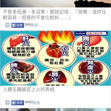
不管多低潮、多沮喪，都該記得：「放棄，或許比
較容易，但真的不會比較好……」
944
觀看
人體五臟器官上火的表相
4443
觀看