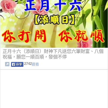
正月十六（添順日）財神下凡送您六筆財富、八個
祝福，願您一順百順，發個不停
2742
觀看