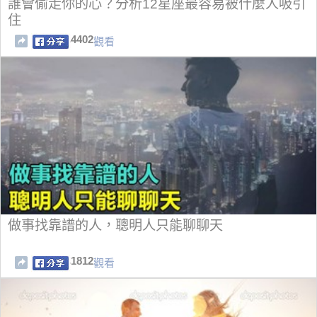
誰會偷走你的心？分析12星座最容易被什麼人吸引
住
4402
觀看
做事找靠譜的人，聰明人只能聊聊天
1812
觀看