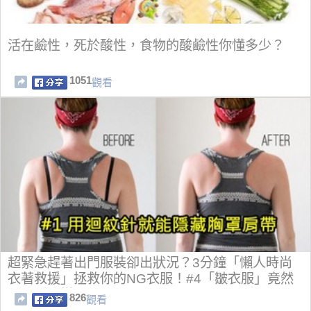
活在鹼性，死於酸性，食物的酸鹼性你懂多少？
1051
觀看
超緊急趕著出門服裝卻出狀況？3分鐘「懶人時尚
衣著救援」拯救你的NG衣服！#4「皺衣服」竟然
可以瞬間變平！
826
觀看