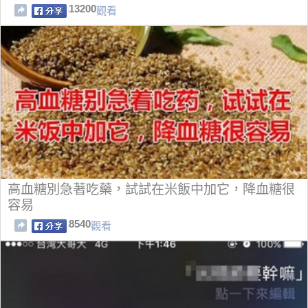
13200
觀看
高血糖別急著吃藥，試試在米飯中加它，降血糖很
容易
8540
觀看