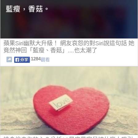
蘋果Siri幽默大升級！ 網友哀怨的對Siri說這句話 她
竟然神回「藍瘦、香菇」....也太潮了
1284
觀看