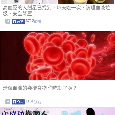
高血壓的大剋星已找到，每天吃一次，清理血液垃
圾，安全降壓
3712
觀看
清潔血液的幾樣食物 你吃對了嗎？
1131
觀看