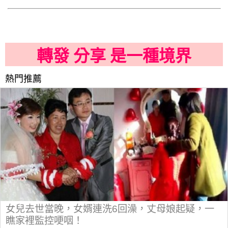
轉發 分享 是一種境界
熱門推薦
女兒去世當晚，女婿連洗6回澡，丈母娘起疑，一
瞧家裡監控哽咽！