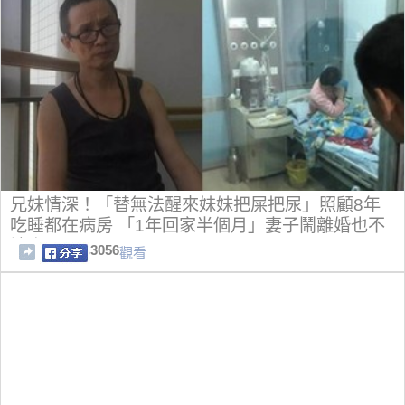
兄妹情深！「替無法醒來妹妹把屎把尿」照顧8年
吃睡都在病房 「1年回家半個月」妻子鬧離婚也不
讓步
3056
觀看