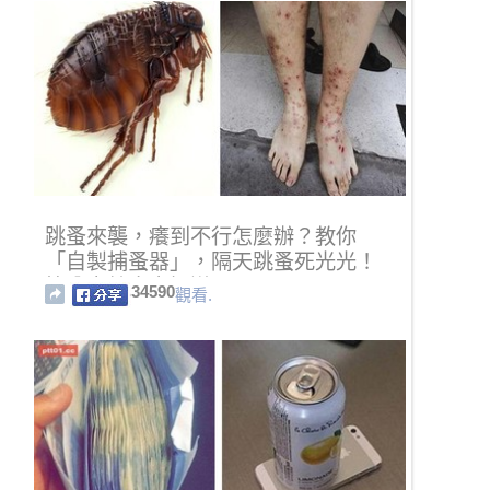
跳蚤來襲，癢到不行怎麼辦？教你
「自製捕蚤器」，隔天跳蚤死光光！
快分享給大家知道！
34590
觀看.