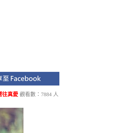
嚮往真愛
觀看數：7884 人