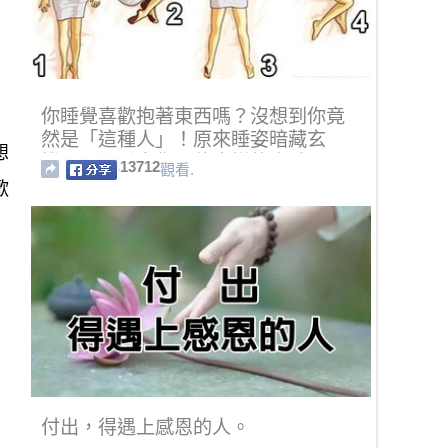
你睡覺喜歡抱著東西嗎？沒想到你竟
然是「這種人」！原來睡姿暗藏玄
想
機，可以看出你是什麼樣的人哦！
13712
觀看.
歡
付出，得遇上感恩的人。