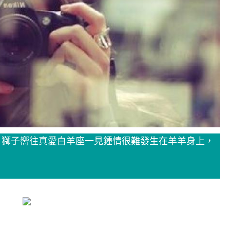
，獅子嚮往真愛白羊座一見鍾情很難發生在羊羊身上，