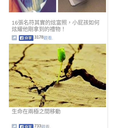
16張名符其實的炫富照，小屁孩如何
炫耀他剛拿到的禮物！
3178
觀看.
生命在兩極之間移動
733
觀看.