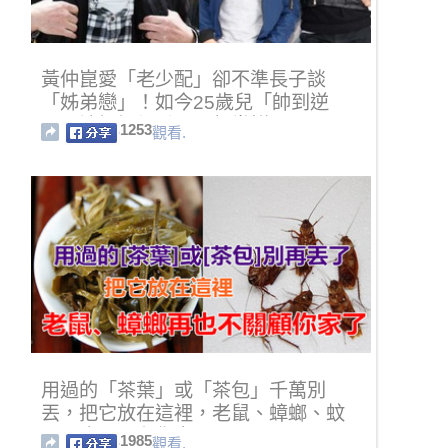
黃仲崑愛「老少配」卻不準長子談
「姊弟戀」！如今25歲兒「帥到逆
天」讓姐姐們看了更想嘗鮮！
1253
觀看.
用過的「茶葉」或「茶包」千萬別
丟，把它放在這裡，老鼠、蟑螂、蚊
子再也不關顧你家了！！
1985
觀看.