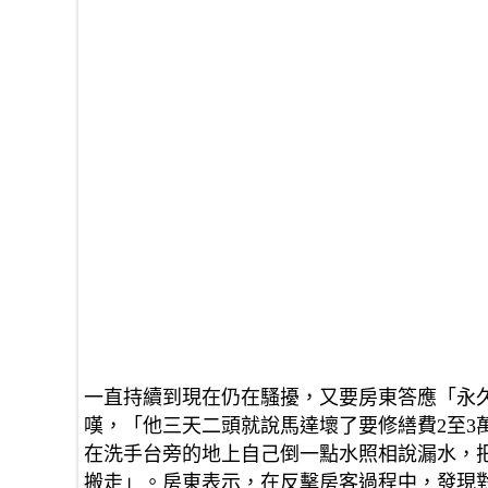
一直持續到現在仍在騷擾，又要房東答應「永
嘆，「他三天二頭就說馬達壞了要修繕費2至3
在洗手台旁的地上自己倒一點水照相說漏水，
搬走」。房東表示，在反擊房客過程中，發現