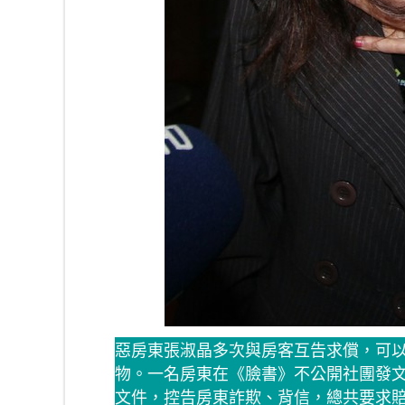
惡房東張淑晶多次與房客互告求償，可
物。一名房東在《臉書》不公開社團發
文件，控告房東詐欺、背信，總共要求