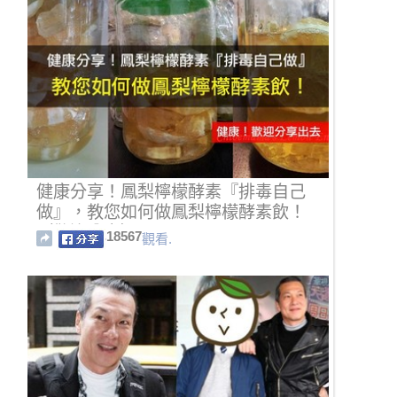
健康分享！鳳梨檸檬酵素『排毒自己
做』，教您如何做鳳梨檸檬酵素飲！
（歡迎分享）
18567
觀看.