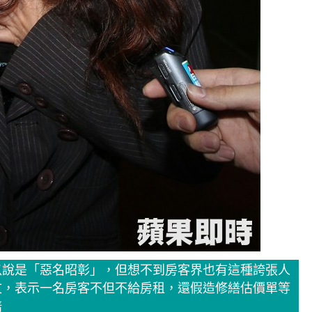
以說是「惡名昭彰」，但想不到房客界也有這種誇張人
文，表示一名房客不但不給房租，還假造修繕估價單等
賠