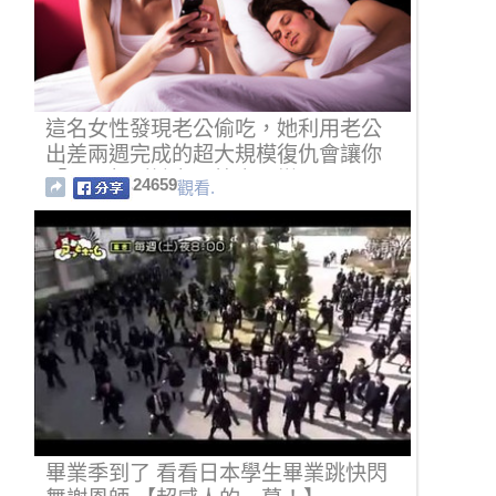
這名女性發現老公偷吃，她利用老公
出差兩週完成的超大規模復仇會讓你
「反而想叫她老公節哀順變」了。
24659
觀看.
畢業季到了 看看日本學生畢業跳快閃