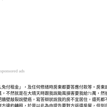
sponsored ads
久免付租金」，及任何修繕時房東都要答應付款等。房東
萬，不然就是在大晴天時跟我說颱風損害要我給71萬，然
把牆壁敲裂說壁癌，寫答辯狀說我的房不宜居住，還死都
對方違約轉租，於是以此為由提告要對方返還房屋，但到