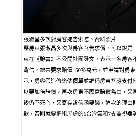
張淑晶多次對房客提告索賠。資料照片
惡房東張淑晶多次與房客互告求償，可以說是
東在《臉書》不公開社團發文，表示一名房客
背信，總共要求賠償160多萬元，並申請對房
示，房客假造修繕估價單並誆稱房東答應支付他
以要加倍賠償，再次房東不願意賠償為由，又再加
後仍不死心，又寄存證信函要錢，這次的理由則
歉，否則就要把租屋處的6台冷氣和7支監視器