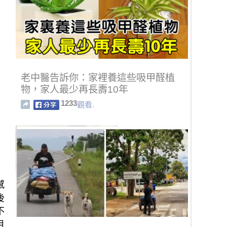
老中醫告訴你：家裡養這些吸甲醛植
物，家人最少再長壽10年
1233
觀看.
感
後
不
目