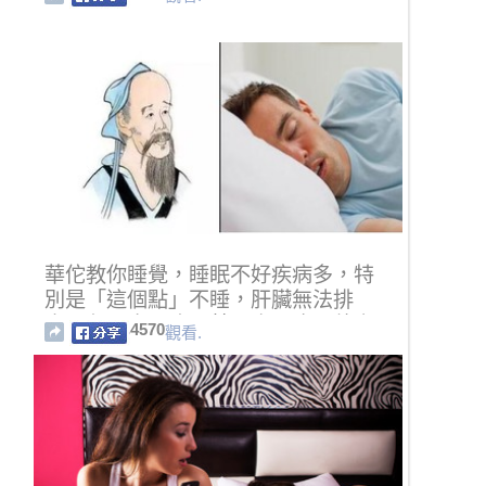
華佗教你睡覺，睡眠不好疾病多，特
別是「這個點」不睡，肝臟無法排
毒，久了患肝病，甚至會肝癌！熬夜
4570
觀看.
的朋友一定要看！