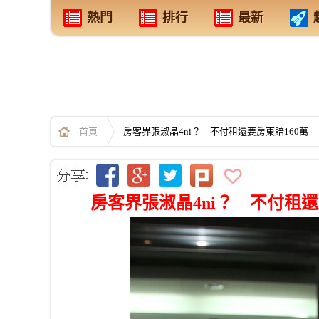
熱門
排行
最新
首頁
房客界張淑晶4ni？ 不付租還要房東賠160萬
房客界張淑晶4ni？ 不付租還