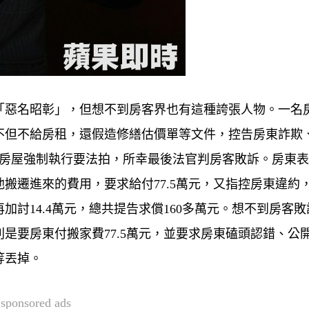
「惡名昭彰」，但想不到房客界也有這種誇張人物。一名
不但不給房租，還假造修繕估價單等文件，控告房東詐欺
東房屋強制執行要法拍，所幸最後法官判房客敗訴。房東表
搬遷進來的費用，要求給付77.5萬元，又指控房東違約
討14.4萬元，總共提告求償160多萬元。想不到房客敗
是要房東付搬家費77.5萬元，並要求房東磕頭認錯、公
等丟掉。
sponsored ads