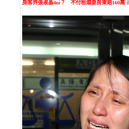
房客界張淑晶4ni？ 不付租還要房東賠160萬