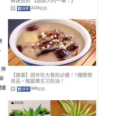
舞謝恩師 【超感人的一幕！】
2135
觀看.
房
、
，所
【健康】過年吃大餐前必備！7種開胃
訴
食品，解膩養生又刮油！
開道
569
觀看.