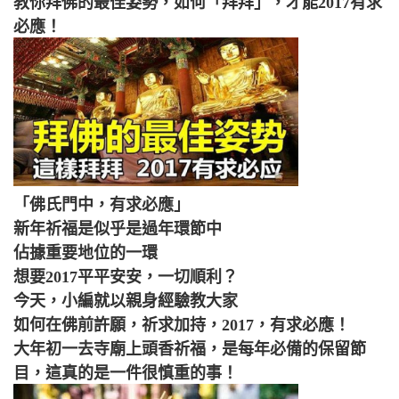
教你拜佛的最佳姿勢，如何「拜拜」，才能2017有求
必應！
「佛氏門中，有求必應」
新年祈福是似乎是過年環節中
佔據重要地位的一環
想要2017平平安安，一切順利？
今天，小編就以親身經驗教大家
如何在佛前許願，祈求加持，2017，有求必應！
大年初一去寺廟上頭香祈福，是每年必備的保留節
目，這真的是一件很慎重的事！