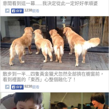
意間看到這一幕......我決定從此一定好好孝順婆
婆！
1238
觀看
散步到一半…四隻黃金獵犬忽然全部擠在櫥窗前，
看到裡面的「東西」心整個融化了！
9238
觀看