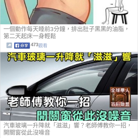
一個動作每天睡前3分鐘，排出肚子黑黑的油脂，
第二天起床一身輕鬆
473
觀看
汽車玻璃一升降就「滋滋」響？老師傅教你一招，
開關窗從此沒噪音