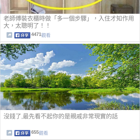
老師傅裝衣櫃時做「多一個步驟」，入住才知作用
大，太聰明了！！
4471
觀看
沒錢了,最先看不起你的是親戚非常現實的話
655
觀看