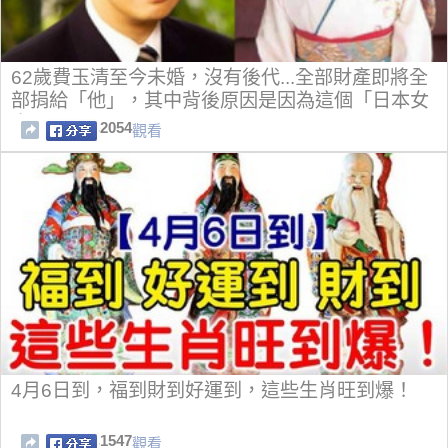
62歲費玉清至今未婚，沒有後代...全部財產即將全
部捐給「他」，其中背後原因是因為這個「日本女
人」
2054
觀看
4月6日到，福到財到好運到，這些生肖旺到爆！
1547
觀看