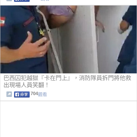
巴西囚犯越獄『卡在門上』，消防隊員拆門將他救
出現場人員笑翻！
704
觀看