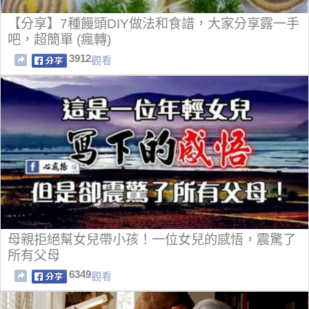
【分享】7種饅頭DIY做法和食譜，大家分享露一手
吧，超簡單 (瘋轉)
3912
觀看
母親拒絕幫女兒帶小孩！一位女兒的感悟，震驚了
所有父母
6349
觀看