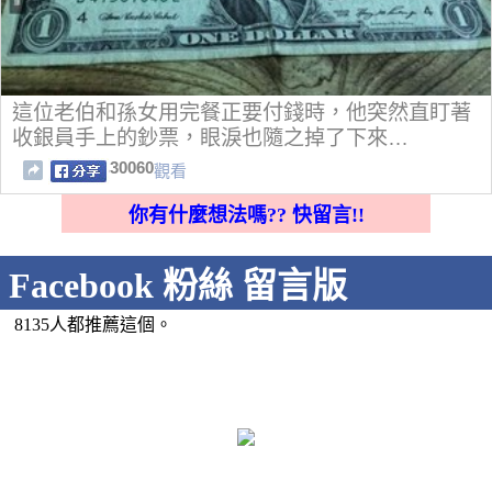
這位老伯和孫女用完餐正要付錢時，他突然直盯著
收銀員手上的鈔票，眼淚也隨之掉了下來…
30060
觀看
你有什麼想法嗎?? 快留言!!
Facebook 粉絲 留言版
8135人都推薦這個。