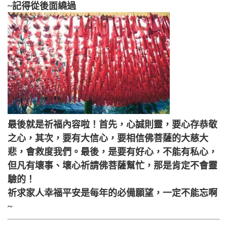
~記得從後面繞過
最後就是祈福內容啦！首先，心誠則靈，要心存恭敬
之心，其次，要有大信心，要相信佛菩薩的大慈大
悲，會救度我們。最後，是要有好心，不能有私心，
但凡有壞事、壞心祈請佛菩薩幫忙，那是肯定不會靈
驗的！
祈求家人幸福平安是每年的必備願望，一定不能忘啊
~