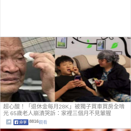
超心酸！「退休金每月28K」被獨子買車買房全啃
光 65歲老人崩潰哭訴：家裡三個月不見葷腥
8816
觀看