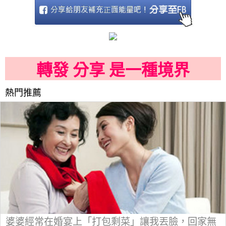
轉發 分享 是一種境界
熱門推薦
婆婆經常在婚宴上「打包剩菜」讓我丟臉，回家無