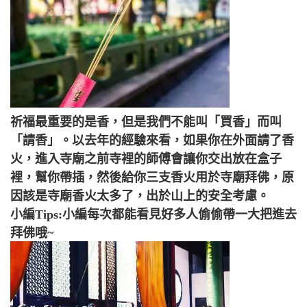
祈福最重要的是香，但是我們不能叫「買香」而叫
「請香」。以去年的經驗來看，如果你在外面請了香
火，進入寺廟之前寺裡的師傅會讓你交出放在盒子
裡，幫你帶插，然後給你三支香火用於寺廟拜佛，原
因該是寺廟香火太多了，出於山上的安全考慮。
小編Tips:小編每次都能看見好多人偷偷帶一大把進去
拜佛哦~