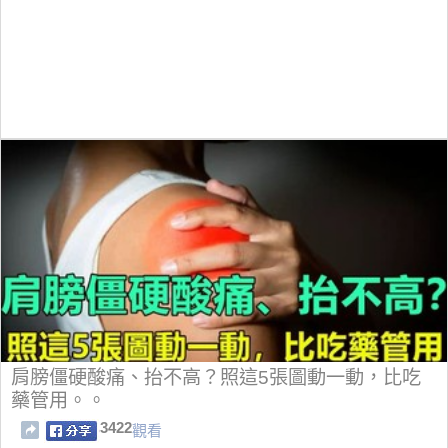
​肩膀僵硬酸痛、抬不高？照這5張圖動一動，比吃
藥管用。。
3422
觀看