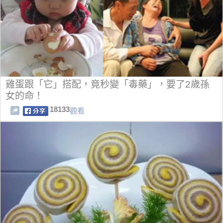
雞蛋跟「它」搭配，竟秒變「毒藥」，要了2歲孫
女的命！
18133
觀看