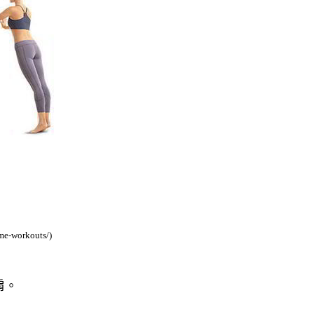
ome-workouts/)
肩。