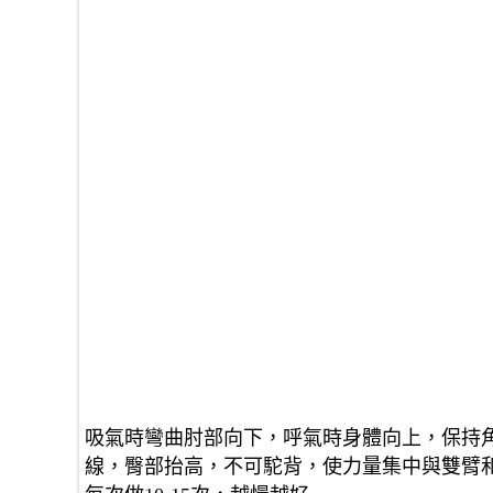
吸氣時彎曲肘部向下，呼氣時身體向上，保持
線，臀部抬高，不可駝背，使力量集中與雙臂