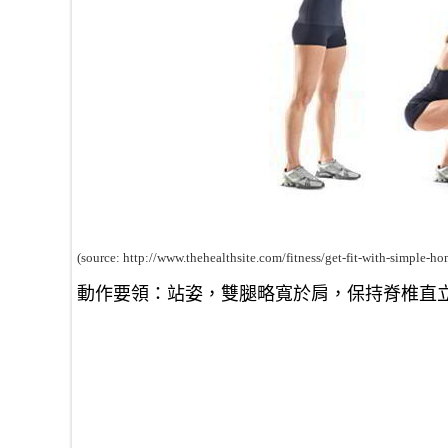
(source: http://www.thehealthsite.com/fitness/get-fit-with-simple-h
動作要領：站姿，雙腿略寬於肩，保持脊椎直