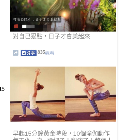
對自己狠點，日子才會美起來
835
觀看.
5
早起15分鐘黃金時段，10個瑜伽動作