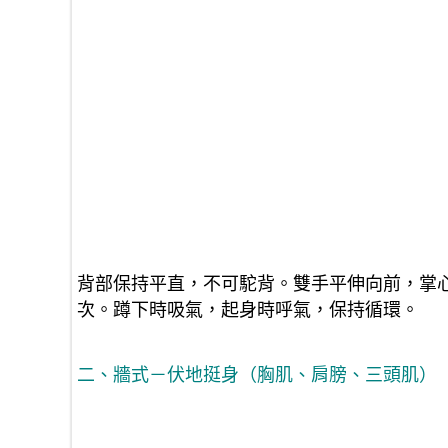
背部保持平直，不可駝背。雙手平伸向前，掌心
次。蹲下時吸氣，起身時呼氣，保持循環。
二、牆式－伏地挺身（胸肌、肩膀、三頭肌）