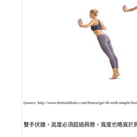
(source: http://www.thehealthsite.com/fitness/get-fit-with-simple-h
雙手伏牆，高度必須超過肩膀，寬度也略寬於