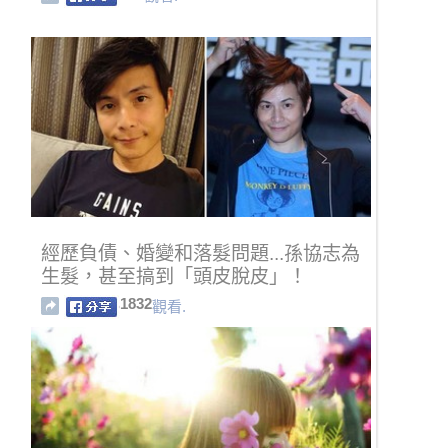
經歷負債、婚變和落髮問題...孫協志為
生髮，甚至搞到「頭皮脫皮」！
1832
觀看.