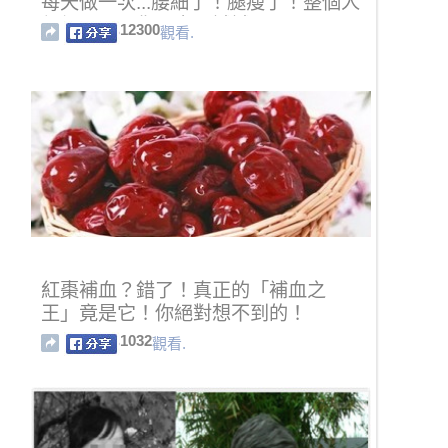
每天做一次...腰細了！腿瘦了！整個人
都輕盈了！你一定要試試！
12300
觀看.
紅棗補血？錯了！真正的「補血之
王」竟是它！你絕對想不到的！
1032
觀看.