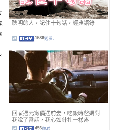
動
聰明的人，記住十句話，經典語錄
家
腦
1536
觀看.
肉
回家過元宵偶遇前妻，吃飯時爸媽對
我說了番話，我心如針扎一樣疼
456
觀看.