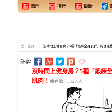
熱門
排行
最新
首頁
沒時間上健身房？5種「鍛練全身肌群」的居家
沒時間上健身房？5種「鍛練
肌肉！
觀看數：1123 人