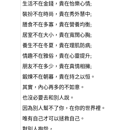
生活不在金錢，貴在怡樂心情;
裝扮不在時尚，貴在秀外慧中;
膳食不在多寡，貴在營養均衡;
居室不在大小，貴在寬闊心胸;
養生不在冬夏，貴在理肌防病;
情趣不在雅俗，貴在心靈提升;
朋友不在多少，貴在真情相擁;
鍛煉不在朝暮，貴在持之以恒。
其實，內心再多的不如意。
也沒必要去和別人說。
因為別人幫不了你，在你的世界裡。
唯有自己才可以拯救自己。
對別人抱怨，