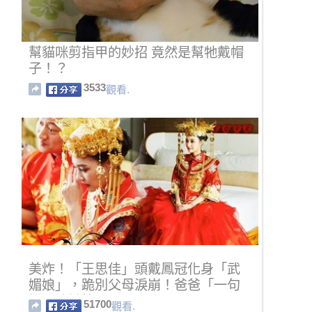
幫貓咪剪指甲的妙招 竟然是幫牠戴帽
子！？
3533
觀看.
美炸！「王思佳」頭戴鳳冠化身「武
媚娘」，跪別父母淚崩！爸爸「一句
話」讓她笑了...
51700
觀看.