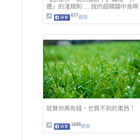
遷」的淺規則 … 說的超精闢中肯啊
677
觀看
就算你再有錢，也買不到的東西！
1095
觀看