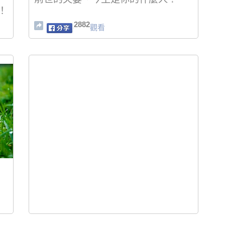
！
2882
觀看