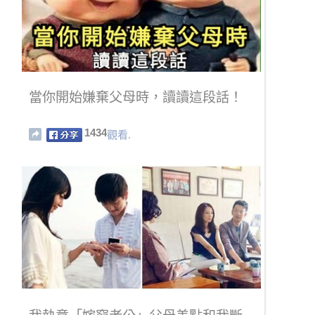
當你開始嫌棄父母時，讀讀這段話！
1434
觀看.