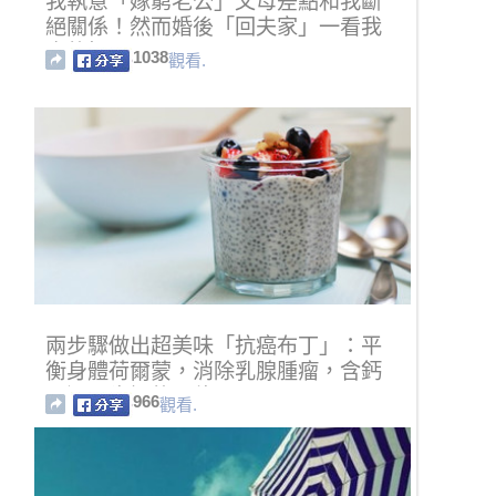
我執意「嫁窮老公」父母差點和我斷
絕關係！然而婚後「回夫家」一看我
真的愣了......
1038
觀看.
兩步驟做出超美味「抗癌布丁」：平
衡身體荷爾蒙，消除乳腺腫瘤，含鈣
量還是牛奶的五倍！
966
觀看.