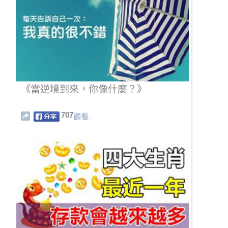
《當逆境到來，你像什麼？》
707
觀看.