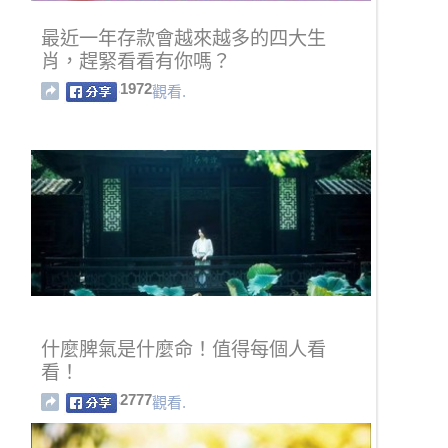
最近一年存款會越來越多的四大生
肖，趕緊看看有你嗎？
1972
觀看.
什麼脾氣是什麼命！值得每個人看
看！
2777
觀看.