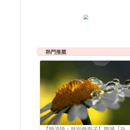
熱門推薦
【想涼快，就別做廚子】職場「升