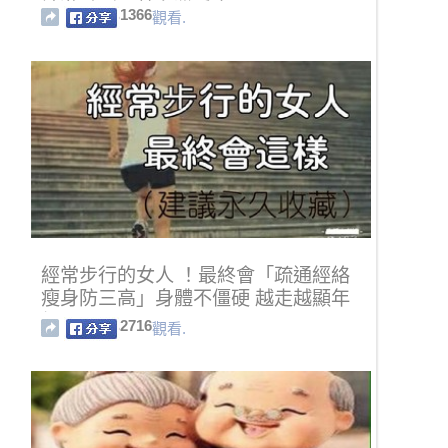
被激勵到要替台灣爭光了！
1366
觀看.
經常步行的女人 ！最終會「疏通經絡
瘦身防三高」身體不僵硬 越走越顯年
輕
2716
觀看.