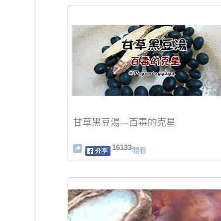
甘草黑豆湯---百毒的克星
16133
觀看