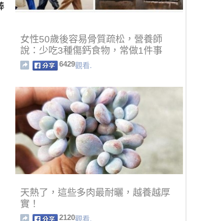
棒
女性50歲後容易骨質疏松，營養師
說：少吃3種傷鈣食物，常做1件事
6429
觀看.
天熱了，這些多肉最耐曬，越養越厚
實！
2120
觀看.