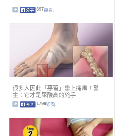
697
觀看.
很多人因此「惡習」患上痛風！醫
生：它才是尿酸高的兇手
1799
觀看.