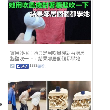
實用妙招：她只是用吹風機對著廚房
牆壁吹一下，結果鄰居個個都學她
1933
觀看.
你