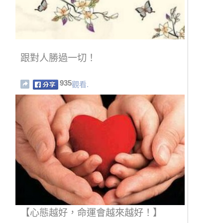
跟對人勝過一切！
935
觀看.
【心態越好，命運會越來越好！】