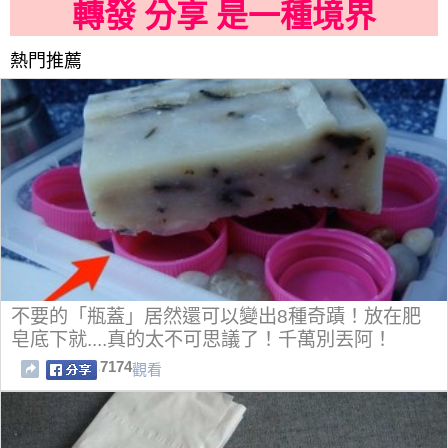
轉發 分享 是一種境界
熱門推薦
不要的「瓶蓋」居然還可以變出8種奇蹟！放在肥
皂底下就....真的太不可思議了！千萬別丟阿！
7174
觀看