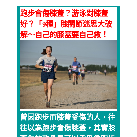
跑步會傷膝蓋？游泳對膝蓋
好？「9種」膝關節迷思大破
解～自己的膝蓋要自己救！
曾因跑步而膝蓋受傷的人，往
往以為跑步會傷膝蓋，其實膝