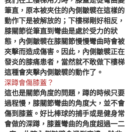
我們在上樓梯用力時，膝蓋是從彎曲變
筆直，原本被夾住的內側皺襞在這樣的
動作下是被解放的；下樓梯剛好相反，
膝關節從筆直到彎曲是處於受力的狀
態，內側皺襞在膝關節慢慢彎曲時會被
夾擊而造成傷害。因此，內側皺襞正在
發炎的膝痛患者，當然就不敢做下樓梯
這種會夾擊內側皺襞的動作了。
深蹲會傷膝蓋？
這也是關節角度的問題，蹲的時候只要
過程慢，膝關節彎曲的角度大，並不會
傷到膝蓋。好比棒球的捕手或是健身常
會做的深蹲，膝蓋彎曲的角度超過一二