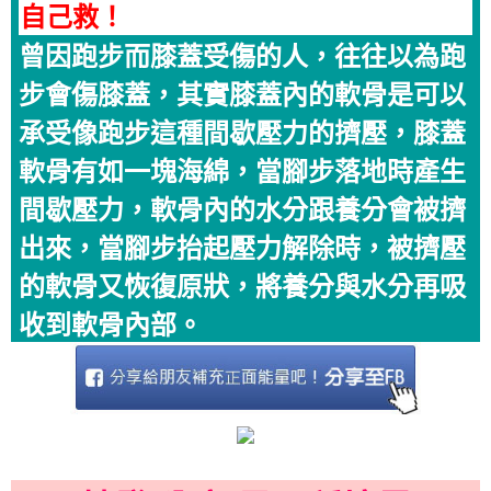
自己救！
曾因跑步而膝蓋受傷的人，往往以為跑
步會傷膝蓋，其實膝蓋內的軟骨是可以
承受像跑步這種間歇壓力的擠壓，膝蓋
軟骨有如一塊海綿，當腳步落地時產生
間歇壓力，軟骨內的水分跟養分會被擠
出來，當腳步抬起壓力解除時，被擠壓
的軟骨又恢復原狀，將養分與水分再吸
收到軟骨內部。