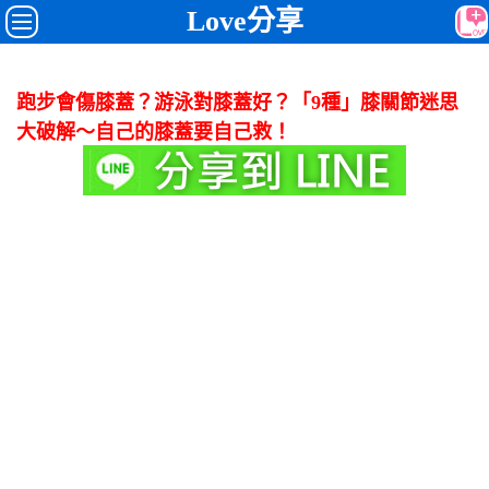
Love分享
跑步會傷膝蓋？游泳對膝蓋好？「9種」膝關節迷思
大破解～自己的膝蓋要自己救！