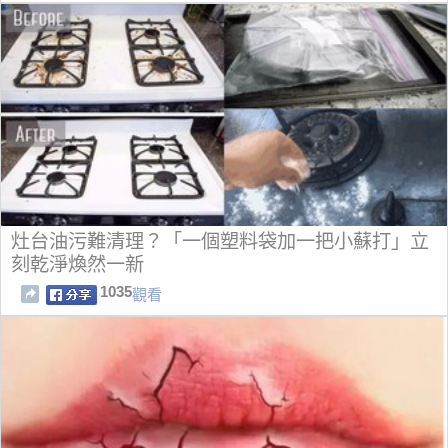
​灶台油污難清理？「一個塑料袋加一把小蘇打」立
刻乾淨煥然一新
1035
觀看