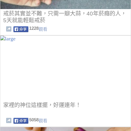
戒菸其實並不難，只需一瓣大蒜，40年菸癮的人，
5天就能輕鬆戒菸
1228
觀看
家裡的神位這樣擺，好運連年！
5058
觀看