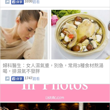
1030
觀看
婦科醫生：女人濕氣重，別急，常用3種食材熬湯
喝，排濕氣不發胖
1747
觀看