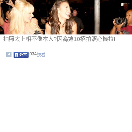
拍照太上相不像本人?因為這10招拍照心機拉!
934
觀看