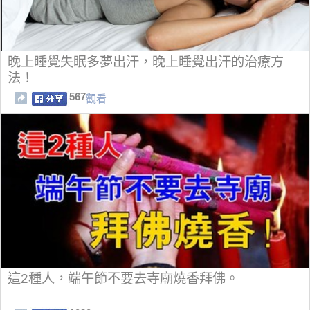
晚上睡覺失眠多夢出汗，晚上睡覺出汗的治療方
法！
567
觀看
這2種人，端午節不要去寺廟燒香拜佛。