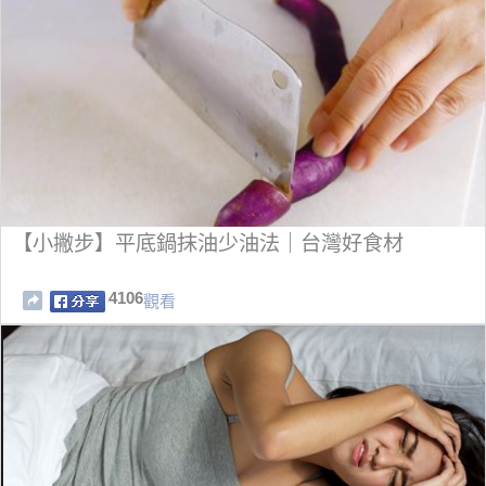
【小撇步】平底鍋抹油少油法｜台灣好食材
4106
觀看