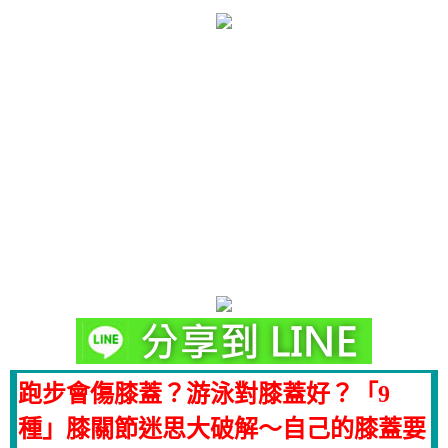
跑步會傷膝蓋？游泳對膝蓋好？「9
種」膝關節迷思大破解～自己的膝蓋要