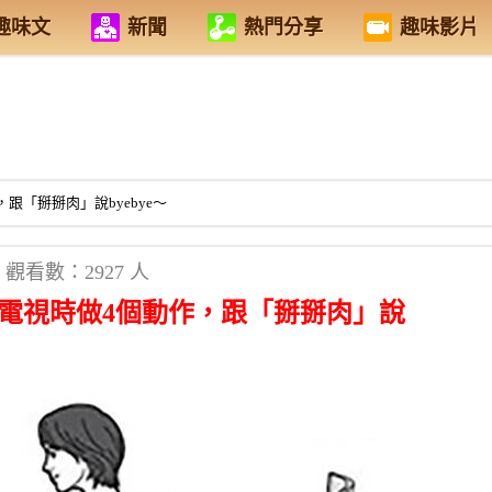
趣味文
新聞
熱門分享
趣味影片
跟「掰掰肉」說byebye～
觀看數：2927 人
看電視時做4個動作，跟「掰掰肉」說