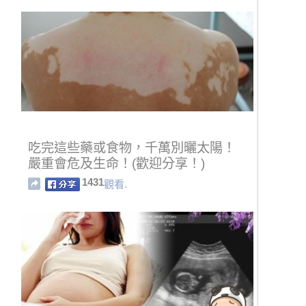
吃完這些藥或食物，千萬別曬太陽！
嚴重會危及生命！(歡迎分享！)
1431
觀看.