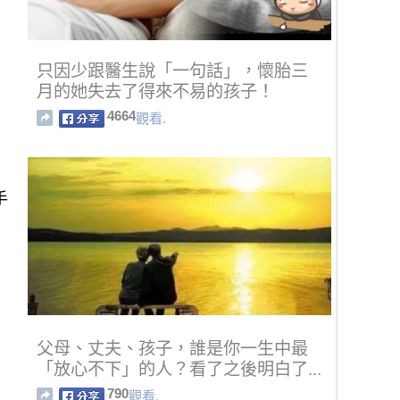
只因少跟醫生說「一句話」，懷胎三
月的她失去了得來不易的孩子！
4664
觀看.
手
父母、丈夫、孩子，誰是你一生中最
「放心不下」的人？看了之後明白了...
790
觀看.