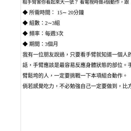
粗手臂害你看起來大一號？ 看電視時做4個動作，跟「掰
◆ 所需時間： 15∼ 20分鐘
◆ 組數：2∼3組
◆ 頻率：每週3次
◆ 期間：3個月
我有一位朋友說過，只要看手臂就知道一個人
話，手臂應該是最容易反應身體狀態的部位。
臂鬆垮的人，一定要挑戰一下本項組合動作。
倘若感覺吃力，不必勉強自己一定要做到，比