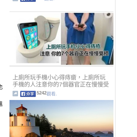
上廁所玩手機小心得痔瘡，上廁所玩
手機的人注意你的7個器官正在慢慢受
也
損
5242
觀看.
進