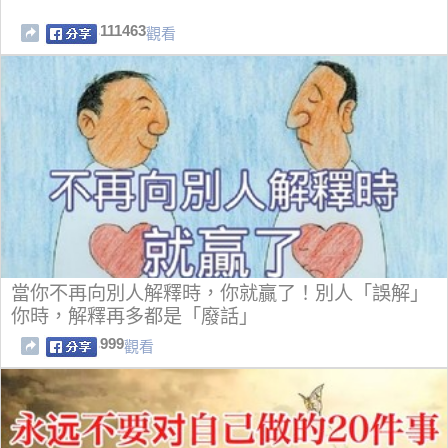
111463
觀看
當你不再向別人解釋時，你就贏了！別人「誤解」
你時，解釋再多都是「廢話」
999
觀看