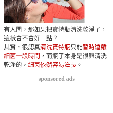
有人問，那如果把寶特瓶清洗乾淨了，
這樣會不會好一點？
其實，很認真
清洗寶特瓶
只能
暫時遠離
細菌一段時間
，而瓶子本身是很難清洗
乾淨的，
細菌依然容易滋長
。
sponsored ads