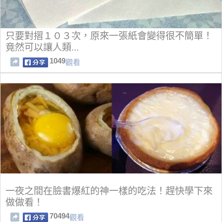
只要對摺１０３次，原來一張紙會變得很不簡單！
竟然可以讓人類...
1049
觀看
一夜之間在臉書爆紅的神一樣的吃法！趕快學下來
做做看！
70494
觀看