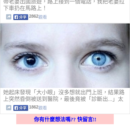
帶老婆出國旅遊，路上接到一個電話，我把老婆拉
下車扔在馬路上！
2862
觀看
她起床發現「大小眼」沒多想就出門上班，結果路
上突然昏倒被送到醫院，最後竟被「診斷出...」太
可怕了！
1862
觀看
你有什麼想法嗎?? 快留言!!