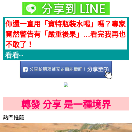
你還一直用「寶特瓶裝水喝」嗎？專家
竟然警告有「嚴重後果」…看完我再也
不敢了！
看看~
轉發 分享 是一種境界
熱門推薦