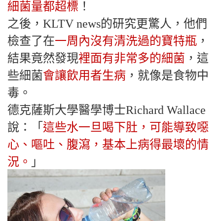
細菌量都超標
！
之後，KLTV news的研究更驚人，他們
檢查了在
一周內沒有清洗過的寶特瓶
，
結果竟然發現
裡面有非常多的細菌
，這
些細菌
會讓飲用者生病
，就像是食物中
毒。
德克薩斯大學醫學博士Richard Wallace
說：「
這些水一旦喝下肚，可能導致噁
心、嘔吐、腹瀉，基本上病得最壞的情
況。
」