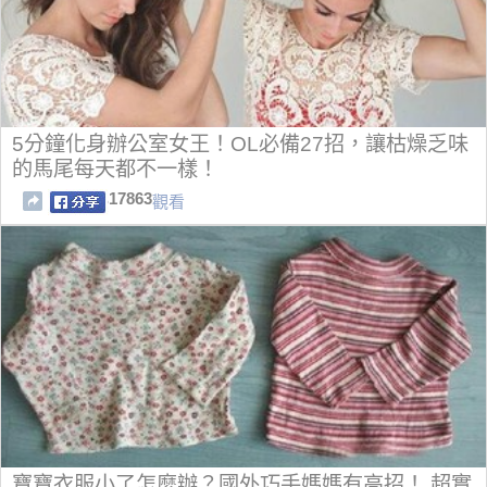
5分鐘化身辦公室女王！OL必備27招，讓枯燥乏味
的馬尾每天都不一樣！
17863
觀看
寶寶衣服小了怎麼辦？國外巧手媽媽有高招！ 超實