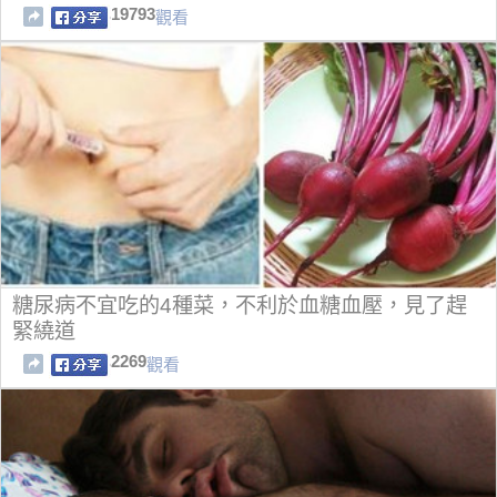
滿！！！
19793
觀看
糖尿病不宜吃的4種菜，不利於血糖血壓，見了趕
緊繞道
2269
觀看