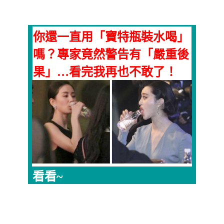
你還一直用「寶特瓶裝水喝」
嗎？專家竟然警告有「嚴重後
果」…看完我再也不敢了！
看看~