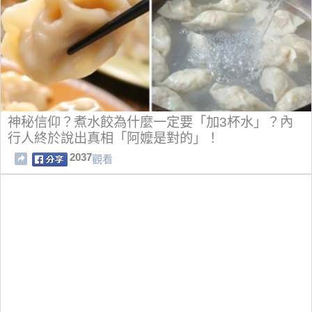
神秘信仰？煮水餃為什麼一定要「加3杯水」？內
行人終於說出真相「阿嬤是對的」！
2037
觀看