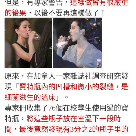
但是，有專家警告，
這樣做會有很嚴重
的後果
，以後不要再這樣做了！
原來，在加拿大一家雜誌社調查研究發
現「
寶特瓶內的凹槽和微小的裂縫，是
細菌滋生的溫床
」。
專家們收集了76個在校學生使用過的寶
特瓶，
將這些瓶子放在室溫下一段時
間，最後竟然發現有3分之2的瓶子里的