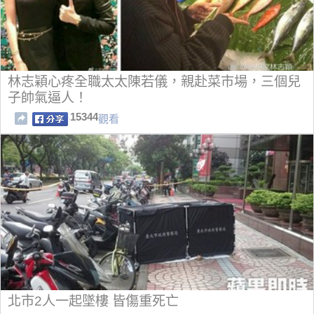
林志穎心疼全職太太陳若儀，親赴菜市場，三個兒
子帥氣逼人！
15344
觀看
北市2人一起墜樓 皆傷重死亡