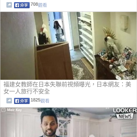
708
觀看
福建女教師在日本失聯前視頻曝光，日本網友：美
女一人旅行不安全
1825
觀看