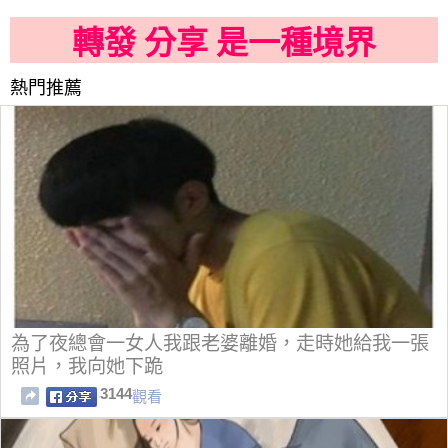
轉發 分享 是一種境界
熱門推薦
為了夜總會一女人我跟老婆離婚，走時她給我一張
照片，我向她下跪
3144
觀看