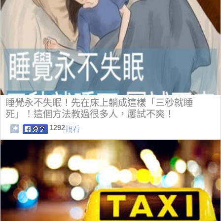
睡覺永不失眠！先在床上躺成這樣「三秒就睡
死」！這個方法教過很多人，屢試不爽！
1292
觀看