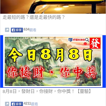
走最短的路？還是走最快的路？
634
觀看
8月8日，發財日，你接財，你中獎！【靈驗】
4211
觀看