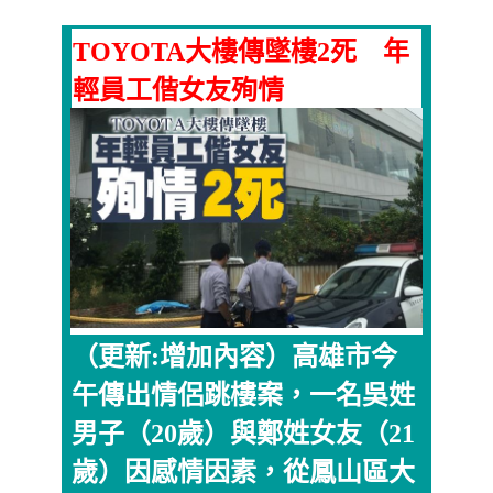
TOYOTA大樓傳墜樓2死 年
輕員工偕女友殉情
（更新:增加內容）高雄市今
午傳出情侶跳樓案，一名吳姓
男子（20歲）與鄭姓女友（21
歲）因感情因素，從鳳山區大