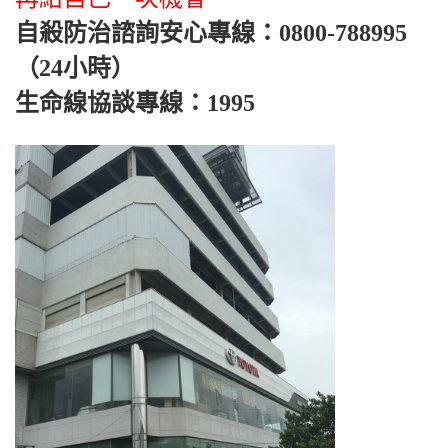
自殺防治諮詢安心專線：0800-788995
（24小時）
生命線協談專線：1995