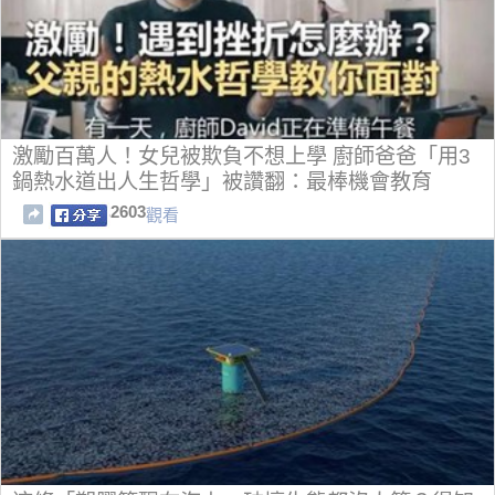
激勵百萬人！女兒被欺負不想上學 廚師爸爸「用3
鍋熱水道出人生哲學」被讚翻：最棒機會教育
2603
觀看