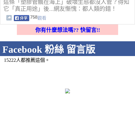
這條「塑膠管飄在海上」破壞生態都沒人管？得知
它「真正用途」後...網友慚愧：都人類的錯！
758
觀看
你有什麼想法嗎?? 快留言!!
Facebook 粉絲 留言版
15222人都推薦這個。