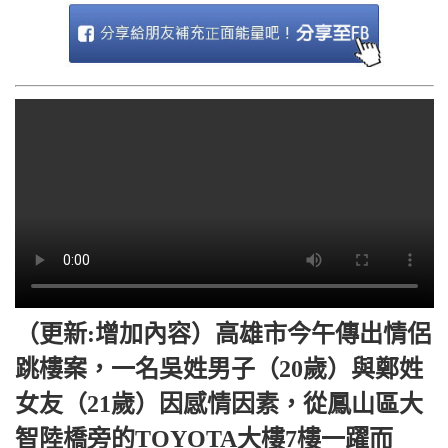
（更新:增加內容）高雄市今午傳出情侶
跳樓案，一名吳姓男子（20歲）與鄭姓
女友（21歲）因感情因素，從鳳山區大
智陸橋旁的TOYOTA大樓7樓一躍而