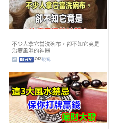
不少人拿它當洗碗布，卻不知它竟是
治療風濕的神器
743
觀看.