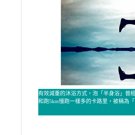
有效減重的沐浴方式，泡「半身浴」曾經
和跑5km慢跑一樣多的卡路里，被稱為