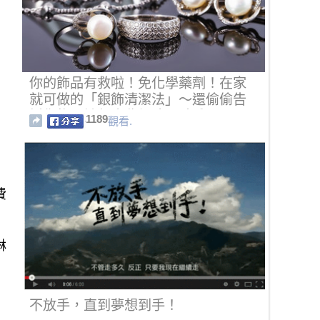
你的飾品有救啦！免化學藥劑！在家
就可做的「銀飾清潔法」～還偷偷告
訴你飾品該怎麼收納才正確哦！
1189
觀看.
費
淋
不放手，直到夢想到手！