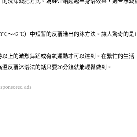
」的洗澡減肥方式。為妳介紹超越半身浴效果，適合想減
0℃～42℃）中短暫的反覆進出的沐方法。讓人驚奇的是
小時以上的激烈舞蹈或有氧運動才可以達到。在繁忙的生活
溫反覆沐浴法的話只要20分鐘就能輕鬆做到。
sponsored ads