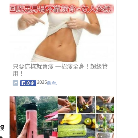
只要這樣就會瘦 一招瘦全身！超級管
用！
2025
觀看.
慢