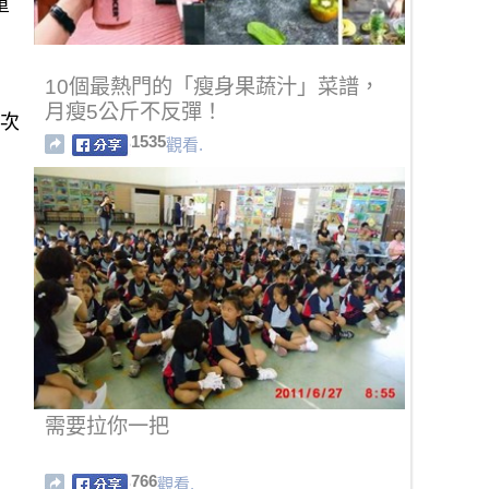
重
10個最熱門的「瘦身果蔬汁」菜譜，
月瘦5公斤不反彈！
1次
1535
觀看.
需要拉你一把
766
觀看.