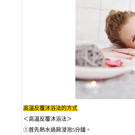
高溫反覆沐浴法的方式
＜高溫反覆沐浴法＞
①首先熱水過肩浸泡5分鐘。