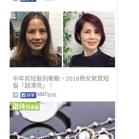
中年剪短髮別衝動，2018熟女氣質短
髮「超漂亮」！
5927
觀看.