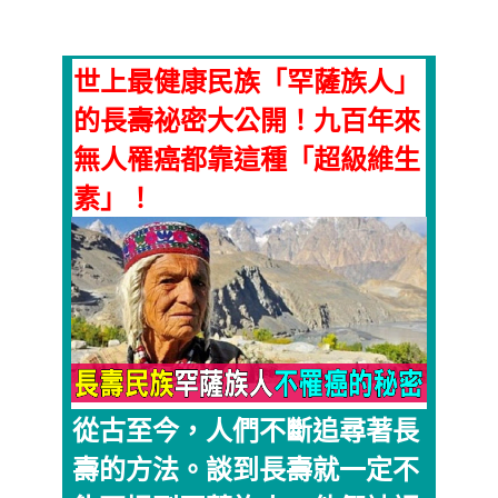
世上最健康民族「罕薩族人」
的長壽祕密大公開！九百年來
無人罹癌都靠這種「超級維生
素」！
從古至今，人們不斷追尋著長
壽的方法。談到長壽就一定不