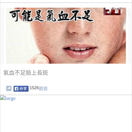
氣血不足臉上長斑
1526
觀看