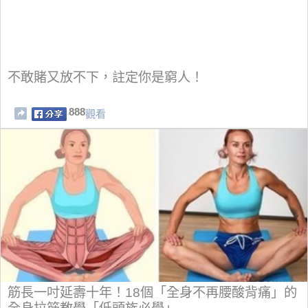
不敢賭又放不下，註定你是窮人！
888
觀看
筋長一吋延壽十年！18個「全身不再腰酸背痛」的