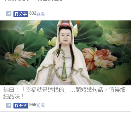
832
觀看
佛曰：「幸福就是這樣的」…簡短幾句話，值得細
細品味！
955
觀看