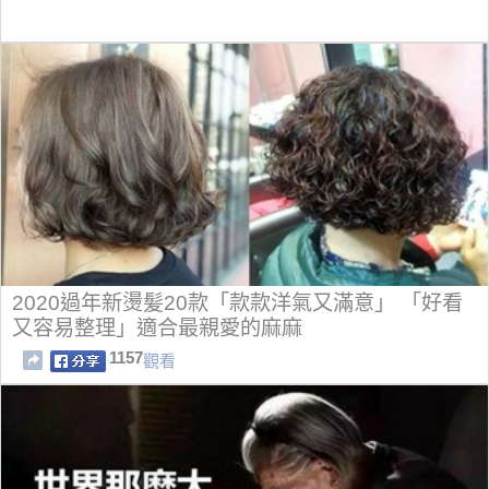
2020過年新燙髪20款「款款洋氣又滿意」 「好看
又容易整理」適合最親愛的麻麻
1157
觀看