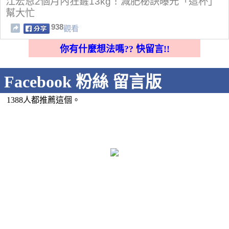
江宏恩2個月內狂鏟13kg！減肥秘訣曝光「這杯」
幫大忙
938
觀看
你有什麼想法嗎?? 快留言!!
Facebook 粉絲 留言版
1388人都推薦這個。