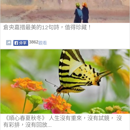
倉央嘉措最美的12句詩，值得珍藏！
3862
觀看
《順心春夏秋冬》 人生沒有重來，沒有試鏡， 沒
有彩排，沒有回放...