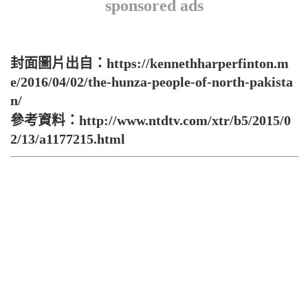
sponsored ads
封面圖片出自：https://kennethharperfinton.m
e/2016/04/02/the-hunza-people-of-north-pakista
n/
參考資料：http://www.ntdtv.com/xtr/b5/2015/0
2/13/a1177215.html