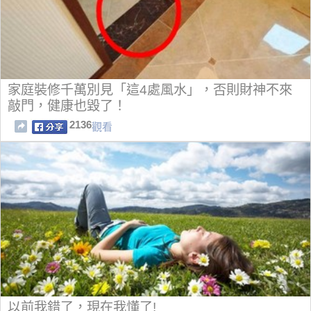
家庭裝修千萬別見「這4處風水」，否則財神不來
敲門，健康也毀了！
2136
觀看
以前我錯了，現在我懂了!