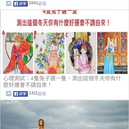
1041
觀看
心理測試：4隻兔子選一隻，測出這個冬天你有什
麼好運會不請自來！
1411
觀看