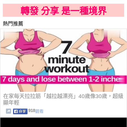
轉發 分享 是一種境界
熱門推薦
在家每天拉拉筋「越拉越漂亮」40歲像30歲，超級
顯年輕
918
觀看