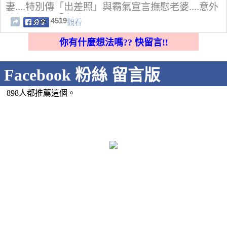
妻....特別傳「出差照」與霸氣宣言撫慰老婆....意外
被網友發現「亮點」！
4519
觀看
你有什麼想法嗎?? 快留言!!
Facebook 粉絲 留言版
898人都推薦這個。