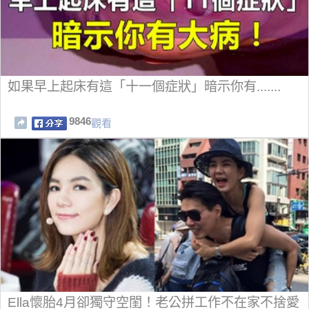
如果早上起床有這「十一個症狀」暗示你有.......
9846
觀看
Ella懷胎4月卻獨守空閨！老公拼工作不在家不捨愛