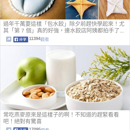
過年千萬要這樣「包水餃」除夕前趕快學起來！尤
其「第 7 個」真的好強，連水餃店阿姨都拍手了...
11394
觀看
常吃燕麥原來是這樣子的啊！不知道的趕緊看看
吧！絕對有驚喜
17095