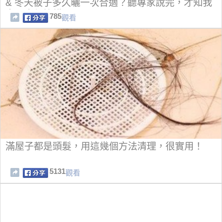
& 冬天被子多久曬一次合適？聽專家說完，才知我
家一直都搞錯了
785
觀看
滿屋子都是頭髮，用這幾個方法清理，很實用！
5131
觀看