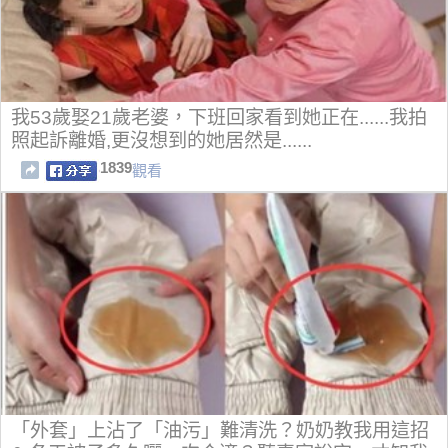
我53歲娶21歲老婆，下班回家看到她正在......我拍
照起訴離婚,更沒想到的她居然是......
1839
觀看
「外套」上沾了「油污」難清洗？奶奶教我用這招