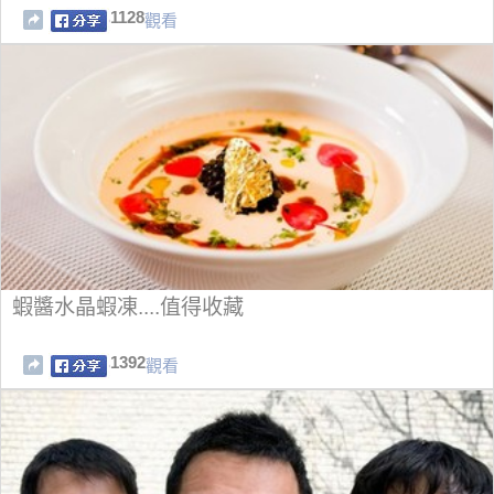
1128
觀看
蝦醬水晶蝦凍....值得收藏
1392
觀看