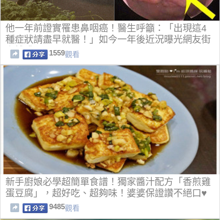
他一年前證實罹患鼻咽癌！醫生呼籲：「出現這4
種症狀請盡早就醫！」如今一年後近況曝光網友街
上捕獲....
1559
觀看
新手廚娘必學超簡單食譜！獨家醬汁配方「香煎雞
蛋豆腐」，超好吃、超夠味！婆婆保證讚不絕口♥
9485
觀看