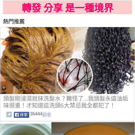
轉發 分享 是一種境界
熱門推薦
頭髮剛浸濕就抹洗髮水？難怪了...我頭髮永遠油垢
味很重！才知道這洗頭5大禁忌我全都犯了！
35444
觀看