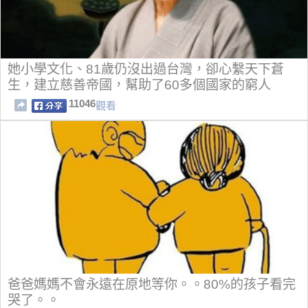
她小學文化、81歲仍沒出過台灣，卻心繫天下蒼
生，建立慈善帝國，幫助了60多個國家的窮人
11046
觀看
爸爸媽媽不會永遠在原地等你。。80%的孩子看完
哭了。。