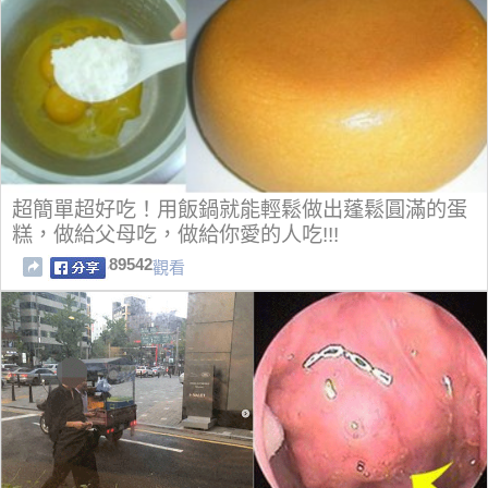
超簡單超好吃！用飯鍋就能輕鬆做出蓬鬆圓滿的蛋
糕，做給父母吃，做給你愛的人吃!!!
89542
觀看