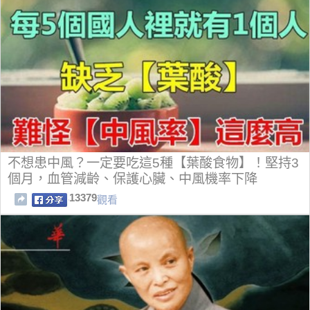
不想患中風？一定要吃這5種【葉酸食物】！堅持3
個月，血管減齡、保護心臟、中風機率下降
13379
觀看