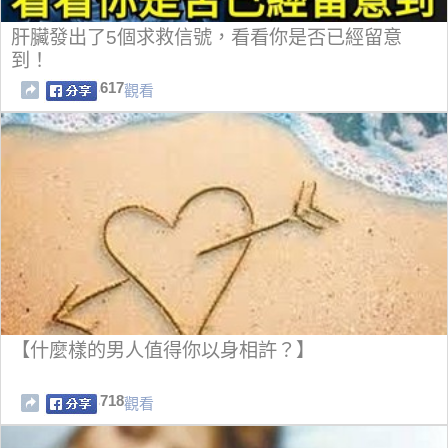
肝臟發出了5個求救信號，看看你是否已經留意
到！
617
觀看
【什麼樣的男人值得你以身相許？】
718
觀看