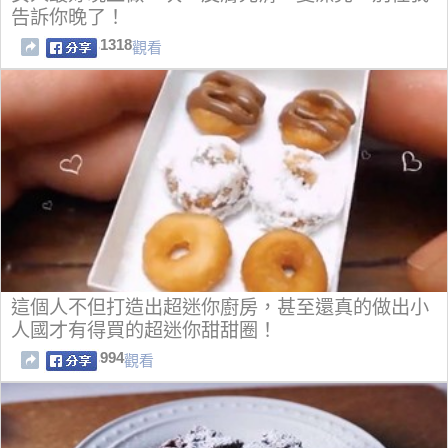
告訴你晚了！
1318
觀看
這個人不但打造出超迷你廚房，甚至還真的做出小
人國才有得買的超迷你甜甜圈！
994
觀看