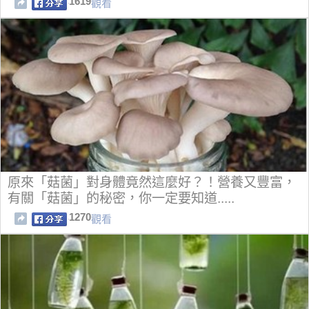
1619
觀看
原來「菇菌」對身體竟然這麼好？！營養又豐富，
有關「菇菌」的秘密，你一定要知道.....
1270
觀看