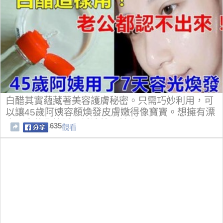
白醋其實蘊藏著美容護膚秘密。只需巧妙利用，可
以讓45歲阿姨容顏煥發皮膚嫩得像寶寶。想擁有漂
亮肌膚的你快試一試這簡單妙方！！
635
觀看