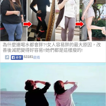
為什麼連喝水都會胖?!女人容易胖的最大原因，改
善後減肥變得好容易!!她們都是這樣瘦的!
53181
觀看