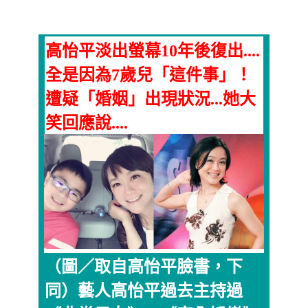
高怡平淡出螢幕10年後復出....
全是因為7歲兒「這件事」！
遭疑「婚姻」出現狀況...她大
笑回應說....
（圖／取自高怡平臉書，下
同）藝人高怡平過去主持過