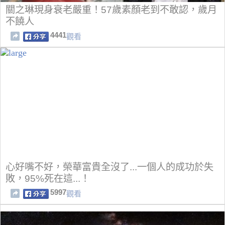
關之琳現身衰老嚴重！57歲素顏老到不敢認，歲月
不饒人
4441
觀看
心好嘴不好，榮華富貴全沒了...一個人的成功於失
敗，95%死在這...！
5997
觀看