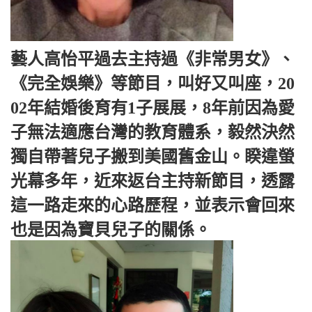
藝人高怡平過去主持過《非常男女》、
《完全娛樂》等節目，叫好又叫座，20
02年結婚後育有1子展展，8年前因為愛
子無法適應台灣的教育體系，毅然決然
獨自帶著兒子搬到美國舊金山。睽違螢
光幕多年，近來返台主持新節目，透露
這一路走來的心路歷程，並表示會回來
也是因為寶貝兒子的關係。