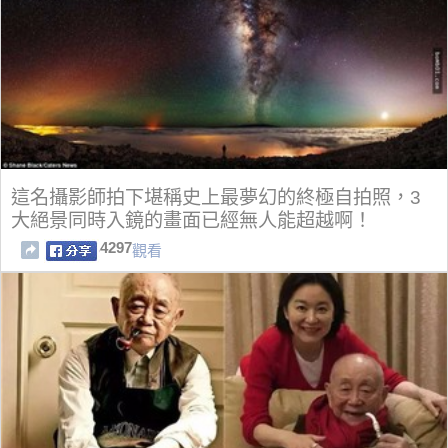
這名攝影師拍下堪稱史上最夢幻的終極自拍照，3
大絕景同時入鏡的畫面已經無人能超越啊！
4297
觀看