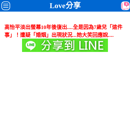
Love分享
高怡平淡出螢幕10年後復出....全是因為7歲兒「這件
事」！遭疑「婚姻」出現狀況...她大笑回應說....