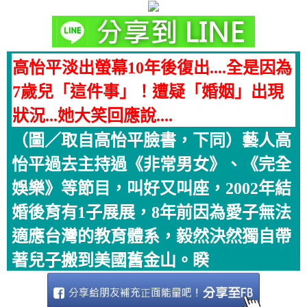
高怡平淡出螢幕10年後復出....全是因為
7歲兒「這件事」！遭疑「婚姻」出現
狀況...她大笑回應說....
（圖／取自高怡平臉書，下同）藝人高
怡平過去主持過《非常男女》、《完全
娛樂》等節目，叫好又叫座，2002年結
婚後育有1子展展，8年前因為愛子無法
適應台灣的教育體系，毅然決然獨自帶
著兒子搬到美國舊金山。睽