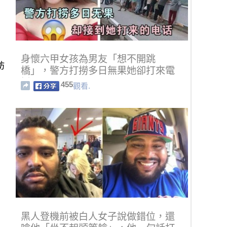
身懷六甲女孩為男友「想不開跳
肪
橋」，警方打撈多日無果她卻打來電
話
455
觀看.
黑人登機前被白人女子說做錯位，還