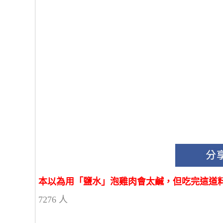
本以為用「鹽水」泡雞肉會太鹹，但吃完這道料
7276 人