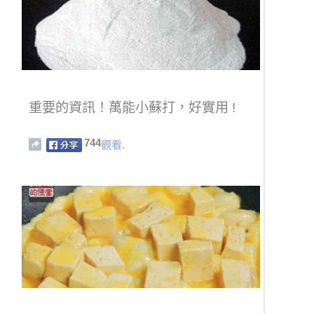
重要的資訊！萬能小蘇打，好實用 !
744
觀看.