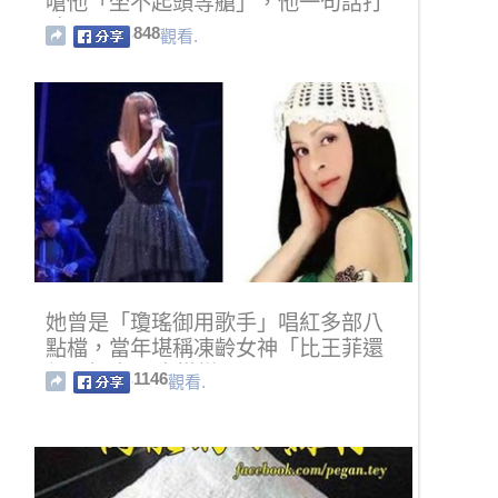
嗆他「坐不起頭等艙」，他一句話打
臉
848
觀看.
她曾是「瓊瑤御用歌手」唱紅多部八
點檔，當年堪稱凍齡女神「比王菲還
紅」如今49歲模樣…
1146
觀看.