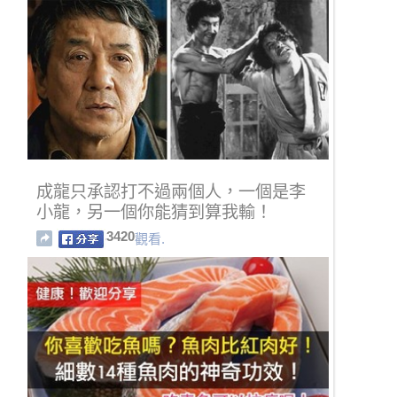
成龍只承認打不過兩個人，一個是李
小龍，另一個你能猜到算我輸！
3420
觀看.