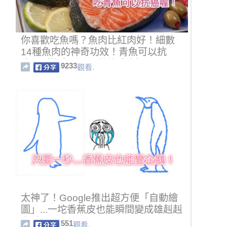
你喜歡吃魚嗎？魚肉比紅肉好！細數
14種魚肉的神奇功效！青魚可以抗
癌！（快來看看，歡迎分享）
9233
觀看.
太神了！Google推出超方便「自動繪
圖」...一坨香蕉皮也能瞬間變成雄赳赳
企鵝！
551
觀看.