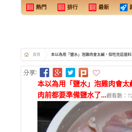
熱門
排行
最新
首頁
本以為用「鹽水」泡雞肉會太鹹，但吃完這道料理
本以為用「鹽水」泡雞肉會太
肉前都要準備鹽水了...
觀看數：72