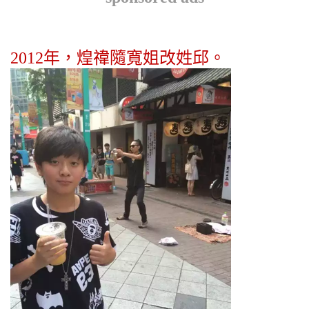
2012年，煌禕隨寬姐改姓邱。