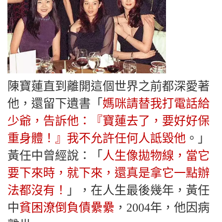
陳寶蓮直到離開這個世界之前都深愛著
他，還留下遺書「
媽咪請替我打電話給
少爺，告訴他：『寶蓮去了，要好好保
重身體！』我不允許任何人詆毀他
。」
黃任中曾經說：「
人生像拋物線，當它
要下來時，就下來，還真是拿它一點辦
法都沒有！
」，在人生最後幾年，黃任
中
貧困潦倒負債纍纍
，2004年，他因病