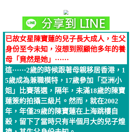
已故女星陳寶蓮的兒子長大成人，生父
身份至今未知，沒想到照顧他多年的養
母「竟然是她」······
這······2歲的時候跟著母親移居香港，1
5歲成為兼職模特，17歲參加「亞洲小
姐」比賽落選，隔年，未滿18歲的陳寶
蓮簽約拍攝三級片。然而，就在2002
年，年僅29歲的陳寶蓮在上海跳樓自
殺，留下了當時只有半個月大的兒子煌