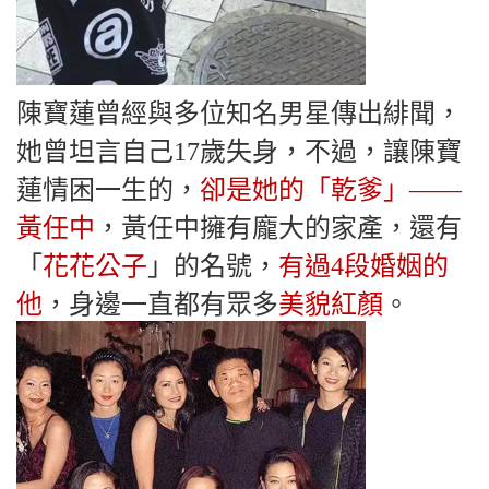
陳寶蓮曾經與多位知名男星傳出緋聞，
她曾坦言自己17歲失身，不過，讓陳寶
蓮情困一生的，
卻是她的「乾爹」——
黃任中
，黃任中擁有龐大的家產，還有
「
花花公子
」的名號，
有過4段婚姻的
他
，身邊一直都有眾多
美貌紅顏
。