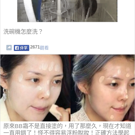
洗碗機怎麼洗？
2671
觀看
原來BB霜不是直接塗的，用了那麼久，現在才知道
一直用錯了！怪不得容易浮粉脫妝！正確方法學起