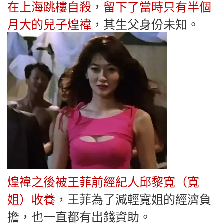
在上海跳樓自殺
，
留下了當時只有半個
月大的兒子煌禕
，其生父身份未知。
煌禕之後被王菲前經紀人邱黎寬（寬
姐）收養
，王菲為了減輕寬姐的經濟負
擔，也一直都有出錢資助。