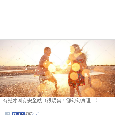
有錢才叫有安全感（很現實！卻句句真理！）
757
觀看