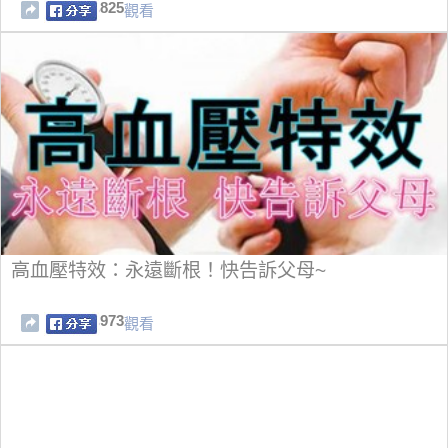
825
觀看
高血壓特效：永遠斷根！快告訴父母~
973
觀看