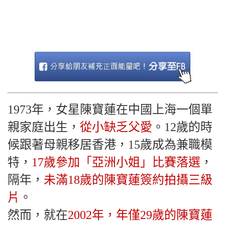
1973年，女星陳寶蓮在中國上海一個單
親家庭出生，
從小缺乏父愛
。12歲的時
候跟著母親移居香港，15歲成為兼職模
特，
17歲參加「亞洲小姐」比賽落選
，
隔年，
未滿18歲的陳寶蓮簽約拍攝三級
片
。
然而，就在
2002年，年僅29歲的陳寶蓮