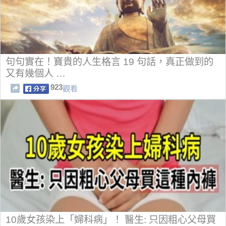
句句實在！寶貴的人生格言 19 句話，真正做到的
又有幾個人 …
923
觀看
10歲女孩染上「婦科病」！ 醫生: 只因粗心父母買