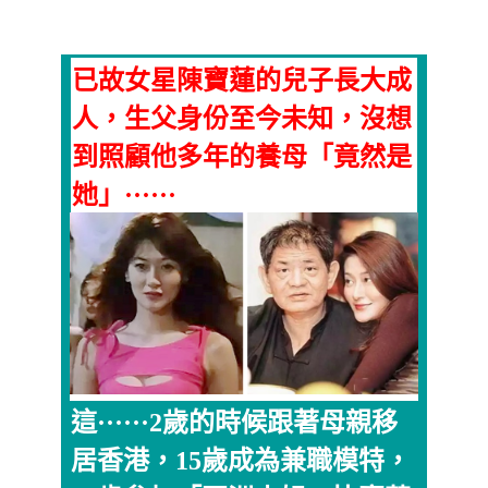
已故女星陳寶蓮的兒子長大成
人，生父身份至今未知，沒想
到照顧他多年的養母「竟然是
她」······
這······2歲的時候跟著母親移
居香港，15歲成為兼職模特，