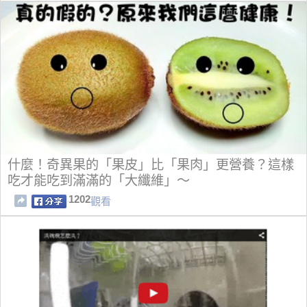
什麼！奇異果的「果皮」比「果肉」更營養？這樣
吃才能吃到滿滿的「大纖維」～
1202
觀看