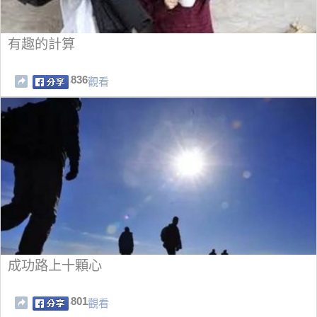
有趣的計算
836
觀看
成功路上十顆心
801
觀看