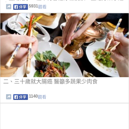
來！
5931
觀看
二、三十歲就大腸癌 醫籲多蔬果少肉食
1140
觀看