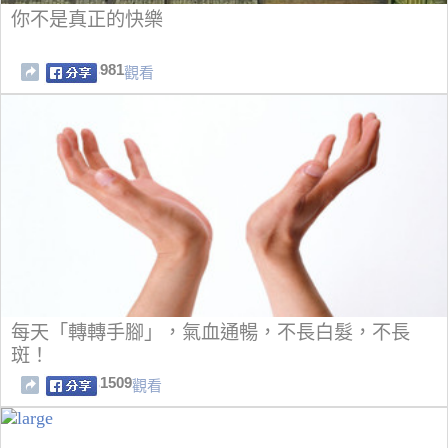
你不是真正的快樂
981
觀看
每天「轉轉手腳」，氣血通暢，不長白髮，不長
斑！
1509
觀看