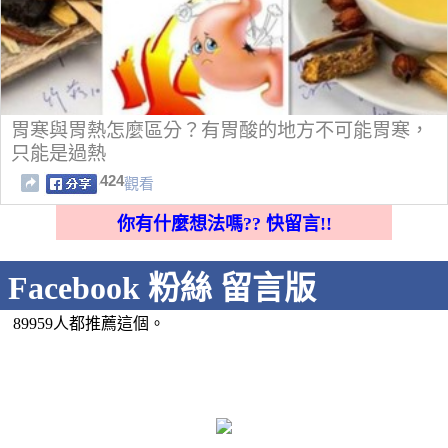
胃寒與胃熱怎麼區分？有胃酸的地方不可能胃寒，
只能是過熱
424
觀看
你有什麼想法嗎?? 快留言!!
Facebook 粉絲 留言版
89959人都推薦這個。