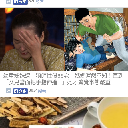
870
觀看
幼童姊妹遭「狼師性侵88次」媽媽渾然不知！直到
「女兒當面把手指伸進...」她才驚覺事態嚴重...
3034
觀看