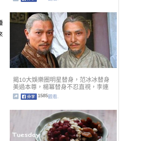
種
來
揭10大娛樂圈明星替身，范冰冰替身
美過本尊，楊冪替身不忍直視，李連
杰的替身最慘···
1585
觀看.