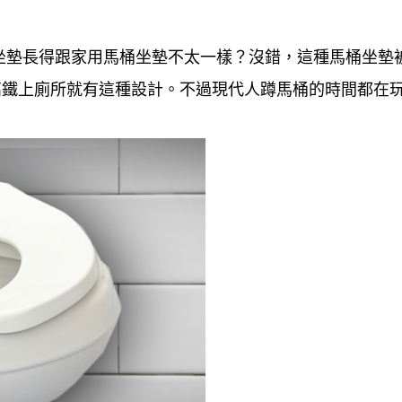
坐墊長得跟家用馬桶坐墊不太一樣？沒錯，這種馬桶坐墊
高鐵上廁所就有這種設計。不過現代人蹲馬桶的時間都在