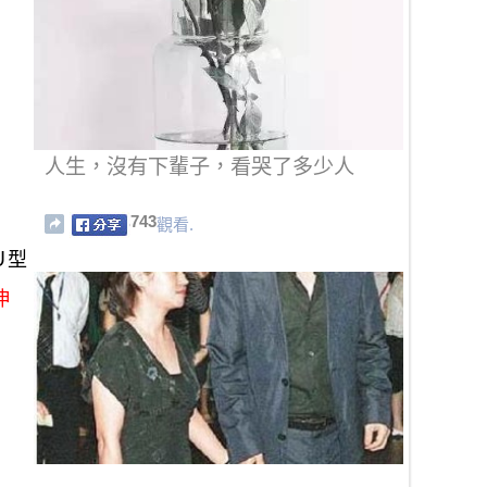
人生，沒有下輩子，看哭了多少人
743
觀看.
種Ｕ型
伸