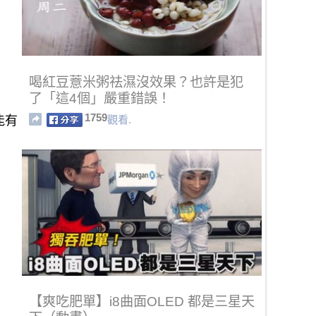
喝紅豆薏米粥祛濕沒效果？也許是犯
了「這4個」嚴重錯誤！
1759
觀看.
能有
【爽吃肥單】i8曲面OLED 都是三星天