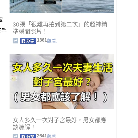
被
30張「很難再拍到第二次」的超神精
玩手
準瞬間照片！
1361
觀看.
女人多久一次對子宮最好，男女都應
該瞭解！
2641
觀看.