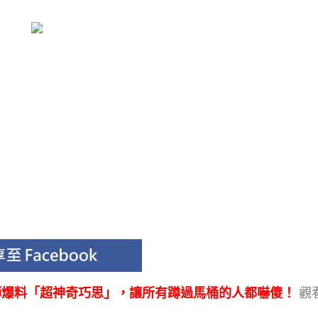
師爆料「超神奇巧思」，讓所有蹲過馬桶的人都嚇傻！
觀