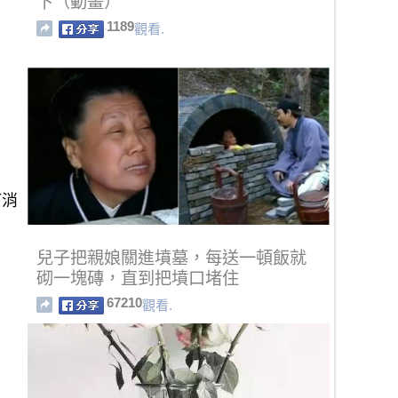
下（動畫）
1189
觀看.
打消
兒子把親娘關進墳墓，每送一頓飯就
砌一塊磚，直到把墳口堵住
67210
觀看.