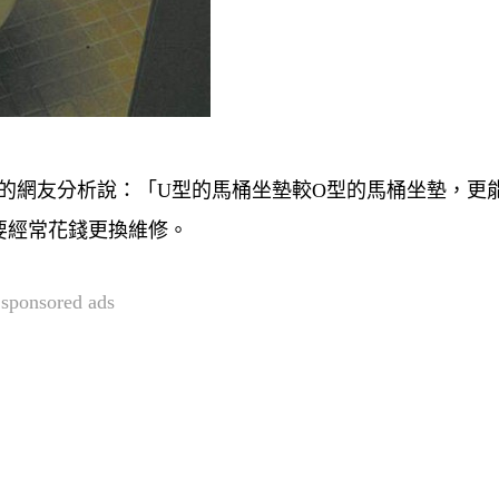
y」的網友分析說：「
U型的馬桶坐墊較O型的馬桶坐墊，更
要經常花錢更換維修。
sponsored ads