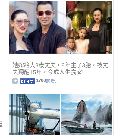
她嫁給大8歲丈夫，8年生了3胎，被丈
夫獨寵15年，今成人生贏家!
1760
觀看.
看