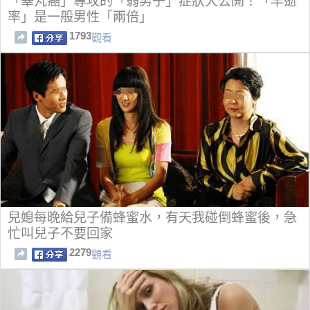
「睪丸癌」專攻的「弱男子」症狀大公開！「早逝
率」是一般男性「兩倍」
1793
觀看
兒媳每晚給兒子備蜂蜜水，有天我碰倒蜂蜜後，急
忙叫兒子不要回家
2279
觀看