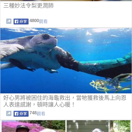
三種妙法令梨更潤肺
4800
觀看
好心男將被困住的海龜救出，當牠獲救後馬上向恩
人表達感謝，頓時讓人心暖！
748
觀看