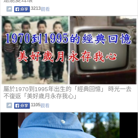
3213
觀看
屬於1970到1995年出生的「經典回憶」 時光一去
不復返「美好歲月永存我心」
1105
觀看