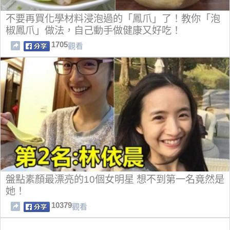
不要再買化學材料浸泡過的「鳳爪」了！教你「泡
椒鳳爪」做法，自己動手做健康又好吃！
1705
觀看
盤點素顏最漂亮的10個女明星 想不到第一名竟然是
她！
10379
觀看