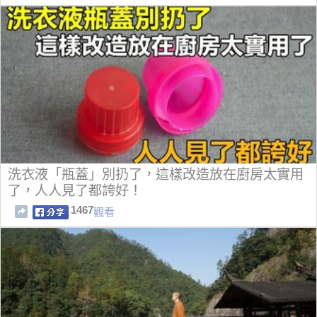
洗衣液「瓶蓋」別扔了，這樣改造放在廚房太實用
了，人人見了都誇好！
1467
觀看