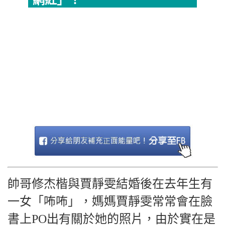
網紅」！
帥哥修杰楷與賈靜雯結婚後在去年生有
一女「咘咘」，媽媽賈靜雯常常會在臉
書上PO出有關於她的照片，由於實在是