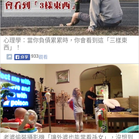
心理學：當你負債累累時，你會看到這「三樣東
西」！
933
觀看
老婆偷裝攝影機「讓外婆也能常看孫女」，沒想到