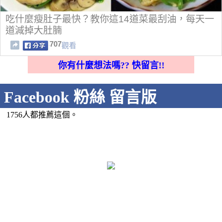
吃什麼瘦肚子最快？教你這14道菜最刮油，每天一
道減掉大肚腩
707
觀看
你有什麼想法嗎?? 快留言!!
Facebook 粉絲 留言版
1756人都推薦這個。