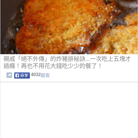
親戚「絕不外傳」的炸豬排秘訣...一次吃上五塊才
過癮！再也不用花大錢吃少少的餐了！
4032
觀看