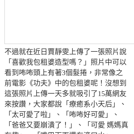
不過就在近日賈靜雯上傳了一張照片說
「喜歡我包租婆造型嗎？」照片中可以
看到咘咘頭上有著3個髮捲，非常像之
前電影《功夫》中的包租婆呢！沒想到
這張照片上傳一天多就吸引了15萬網友
來按讚，大家都說「療癒系小天后」、
「太可愛了啦」、「咘咘好可愛」、
「爸爸又要崩潰了！」、「可愛 媽媽真