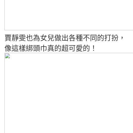
賈靜雯也為女兒做出各種不同的打扮，
像這樣綁頭巾真的超可愛的！