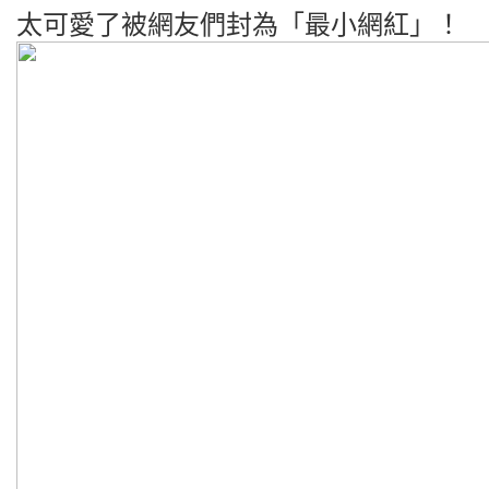
太可愛了被網友們封為「最小網紅」！