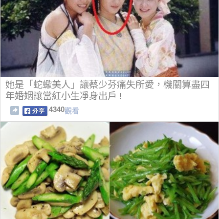
她是「蛇蠍美人」讓蔡少芬痛失所愛，機關算盡四
年婚姻讓當紅小生凈身出戶 !
4340
觀看