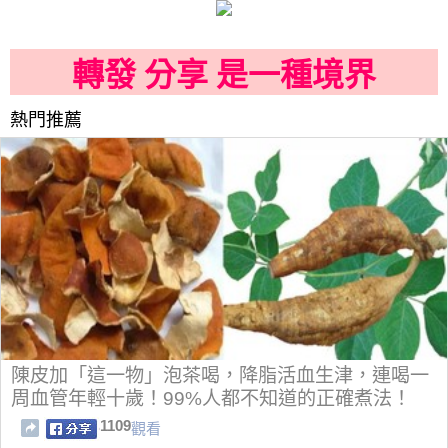
轉發 分享 是一種境界
熱門推薦
陳皮加「這一物」泡茶喝，降脂活血生津，連喝一
周血管年輕十歲！99%人都不知道的正確煮法！
1109
觀看