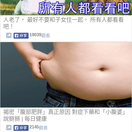
人老了， 最好不要和子女住一起， 所有人都看看
吧！
19039
觀看
揭密「腹部肥胖」真正原因 對症下藥和「小腹婆」
說掰掰 | 每日健康
2145
觀看