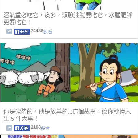
濕氣重必吃它，痰多，頭臉油膩要吃它，水腫肥胖
更要吃它！
74486
觀看
你是砍柴的，他是放羊的...這個故事，讓你秒懂人
生 5 件大事！
2198
觀看