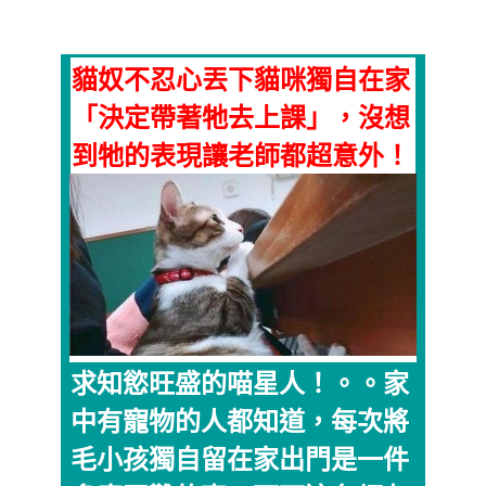
貓奴不忍心丟下貓咪獨自在家
「決定帶著牠去上課」，沒想
到牠的表現讓老師都超意外！
求知慾旺盛的喵星人！。。家
中有寵物的人都知道，每次將
毛小孩獨自留在家出門是一件