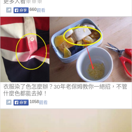
更多人看※※※
660
觀看
衣服染了色怎麼辦？30年老保姆教你一絕招，不管
什麼色都能去掉！
1058
觀看