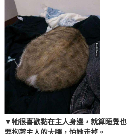
▼牠很喜歡黏在主人身邊，就算睡覺也
要抱著主人的大腿，怕她走掉。