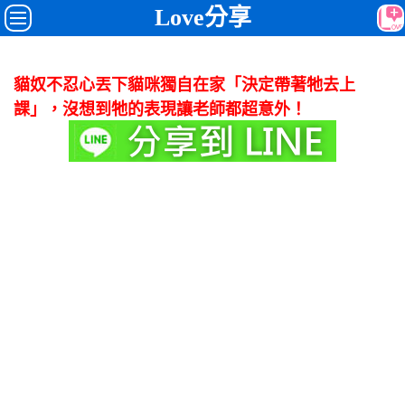
Love分享
貓奴不忍心丟下貓咪獨自在家「決定帶著牠去上
課」，沒想到牠的表現讓老師都超意外！