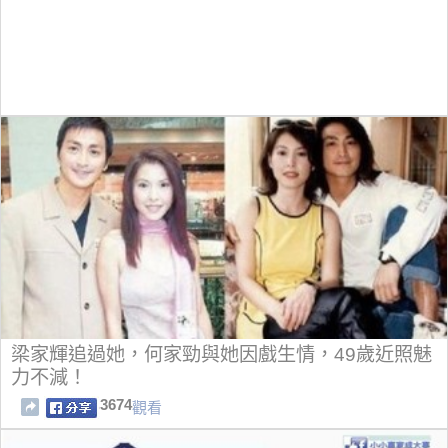
梁家輝追過她，何家勁與她因戲生情，49歲近照魅
力不減！
3674
觀看