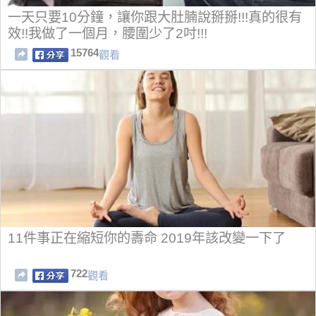
一天只要10分鐘，讓你跟大肚腩說掰掰!!!真的很有
效!!我做了一個月，腰圍少了2吋!!!
15764
觀看
11件事正在縮短你的壽命 2019年該改變一下了
722
觀看