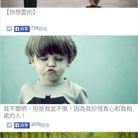
【你想要的】
719
觀看
我不聰明，但是我並不傻！因為我珍惜真心和我相
處的人 !
1070
觀看