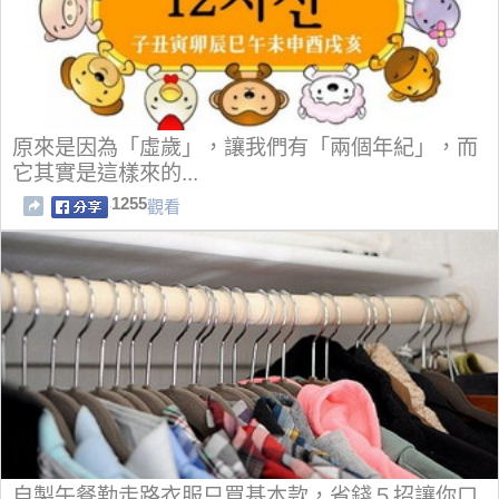
原來是因為「虛歲」，讓我們有「兩個年紀」，而
它其實是這樣來的...
1255
觀看
自製午餐勤走路衣服只買基本款，省錢５招讓你口