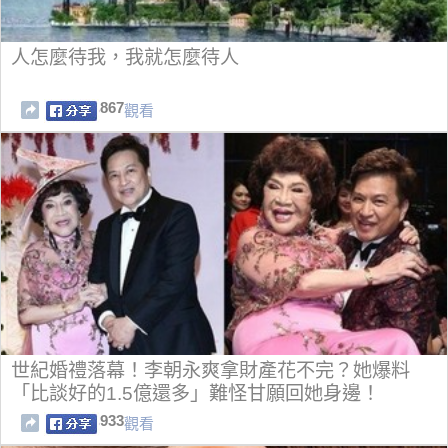
人怎麼待我，我就怎麼待人
867
觀看
世紀婚禮落幕！李朝永爽拿財產花不完？她爆料
「比談好的1.5億還多」難怪甘願回她身邊！
933
觀看