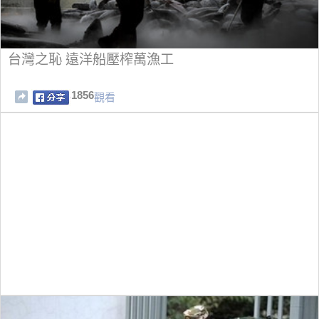
台灣之恥 遠洋船壓榨萬漁工
1856
觀看