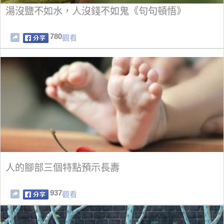
湯沒鹽不如水，人沒錢不如鬼《句句頓悟》
780
觀看
人的腳部三個特點預示長壽
937
觀看