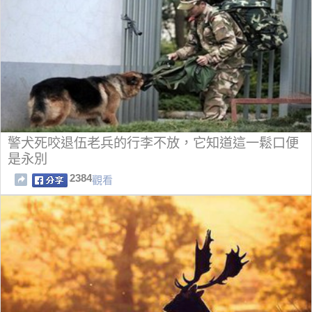
警犬死咬退伍老兵的行李不放，它知道這一鬆口便
是永別
2384
觀看