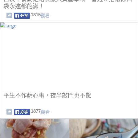
袋永遠都飽滿！
1815
觀看
平生不作虧心事，夜半敲門也不驚
1877
觀看