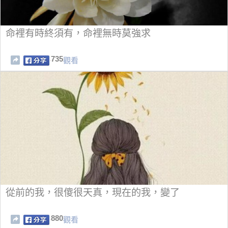
命裡有時終須有，命裡無時莫強求
735
觀看
從前的我，很傻很天真，現在的我，變了
880
觀看