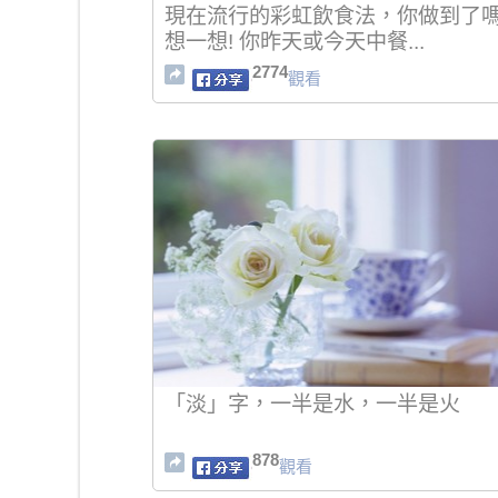
現在流行的彩虹飲食法，你做到了嗎
想一想! 你昨天或今天中餐...
2774
觀看
「淡」字，一半是水，一半是火
878
觀看