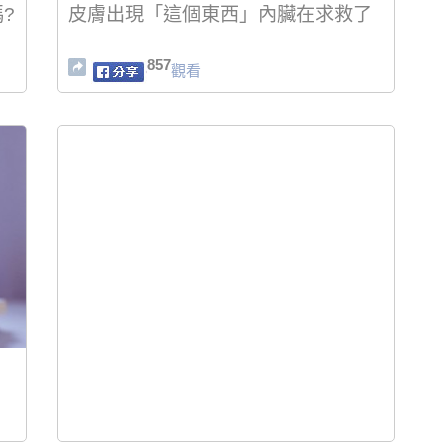
?
皮膚出現「這個東西」內臟在求救了
857
觀看