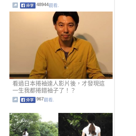
48944
觀看.
看過日本捲袖達人影片後，才發現這
一生我都捲錯袖子了！？
967
觀看.