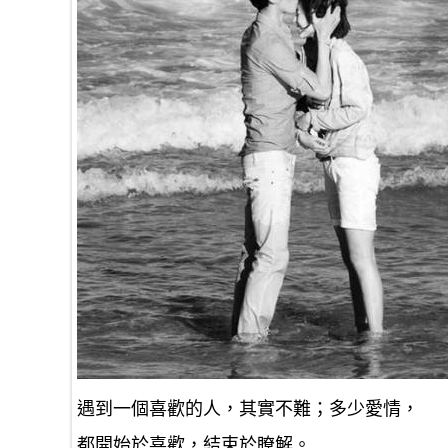
遇到一個喜歡的人，其實不難；多少愛情，
都開始於喜歡，結束於瞭解。