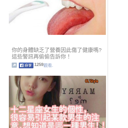
你的身體缺乏了營養因此傷了健康嗎?
這些警訊再偷偷告訴你！
1259
觀看.