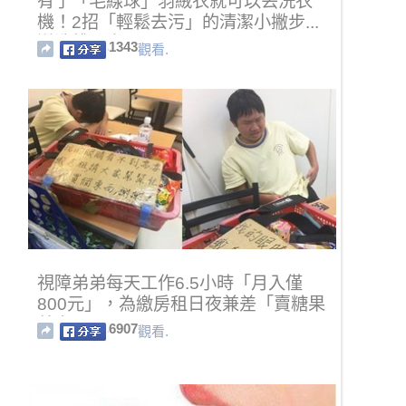
有了「毛線球」羽絨衣就可以丟洗衣
機！2招「輕鬆去污」的清潔小撇步...
送洗錢全省了！
1343
觀看.
視障弟弟每天工作6.5小時「月入僅
800元」，為繳房租日夜兼差「賣糖果
養家」...
6907
觀看.