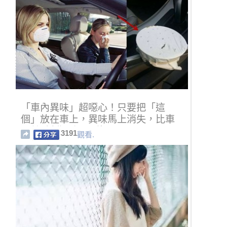
「車內異味」超噁心！只要把「這
個」放在車上，異味馬上消失，比車
內芳香劑還強100倍！
3191
觀看.