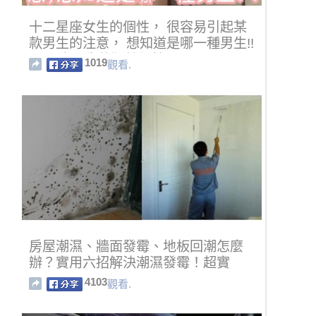
十二星座女生的個性， 很容易引起某
款男生的注意， 想知道是哪一種男生!!
12星座男生的獨特個性
1019
觀看.
房屋潮濕、牆面發霉、地板回潮怎麼
辦？實用六招解決潮濕發霉！超實
用！
4103
觀看.