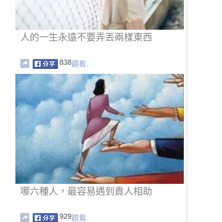
人的一生永遠不要弄丟兩樣東西
838
觀看.
哪六種人，最容易遇到貴人相助
929
觀看.