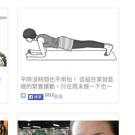
終
平時沒時間也不用怕！ 這組在家就能
當
做的緊實運動，只在周末做一下也一
樣能瘦？
1012
觀看