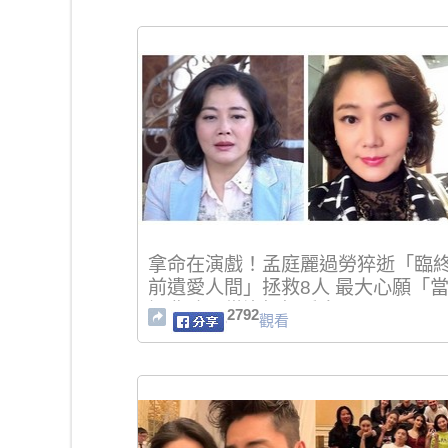
拿命在演戲！孟庭麗過勞猝逝「臨
前遺愛人間」拯救8人 最大心願「
媽夢碎」從沒好好愛自己
2792
觀看