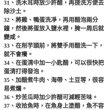
31、洗木耳時放少許醋，再搓洗方便去
除沙土。
32、將雞、鴨蛋洗凈，再用醋泡兩分
鐘，然後將蛋放入鹽水裡，腌一周后就
變咸。
33、在削芋頭前，將雙手用醋洗一下，
就不會癢。
34、在蛋清中加一小匙醋，可以很快把
蛋清打得發泡。
35、加醋煮牛肉、海帶、土豆等，很容
易煮爛。
36、炒苦瓜時加少許醋可減輕苦味。
37、收拾魚時，在魚身上塗醋，魚不容