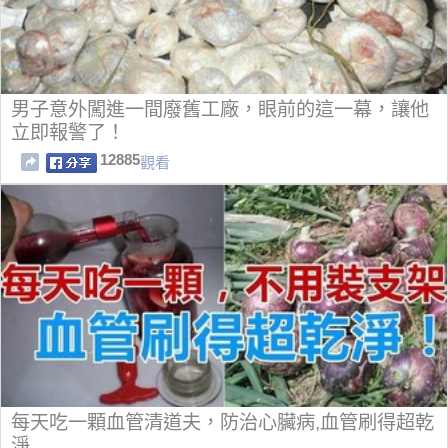
男子意外闖進一間廢舊工廠，眼前的這一幕，讓他
立即報警了！
12885
觀看
每天吃一顆血管清道夫，防治心臟病,血管刷得超乾
淨