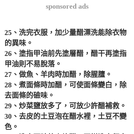
sponsored ads
25、洗完衣服，加少量醋漂洗能除衣物
的異味。
26、塗指甲油前先塗層醋，醋干再塗指
甲油則不易脫落。
27、做魚、羊肉時加醋，除腥膻。
28、煮面條時加醋，可使面條變白，除
去面條的礆味。
29、炒菜鹽放多了，可放少許醋補救。
30、去皮的土豆泡在醋水裡，土豆不變
色。