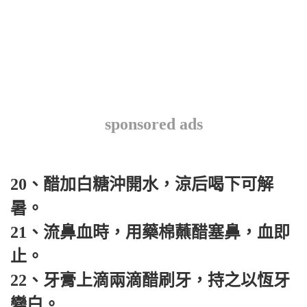
sponsored ads
20、醋加白糖沖開水，涼后喝下可解
暑。
21、流鼻血時，用藥棉蘸醋塞鼻，血即
止。
22、牙膏上滴兩滴醋刷牙，持之以恆牙
變白。