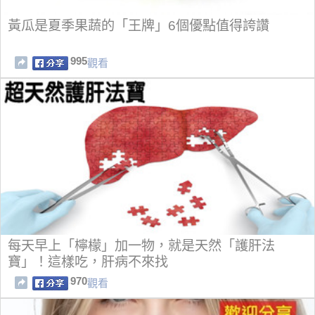
黃瓜是夏季果蔬的「王牌」6個優點值得誇讚
995
觀看
每天早上「檸檬」加一物，就是天然「護肝法
寶」！這樣吃，肝病不來找
970
觀看