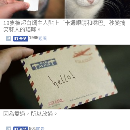
18隻被超白爛主人貼上「卡通眼睛和嘴巴」秒變搞
笑藝人的貓咪。
1985
觀看
因為愛過，所以放過。
801
觀看