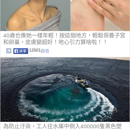
40歲也像她一樣年輕！按這個地方，輕鬆保養子宮
和卵巢，皮膚變超好！地心引力算啥啦！！
12501
觀看
為防止汙染，工人往水庫中倒入400000隻黑色塑