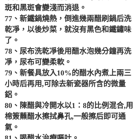
斑和黑斑會變淺而消退。
77、新鐵鍋燒熱，倒進幾兩醋刷鍋后洗
乾凈，以後炒菜，就沒有黑色和鐵鏽味
了。
78、尿布洗乾凈後用醋水泡幾分鐘再洗
凈，尿布可變柔軟。
79、新餐具放入10%的醋水內煮上兩三
小時后再用,可除去新瓷器所含的微量
鋁。
80、陳醋與冷開水以1∶8的比例混合,用
棉簽蘸醋水擦拭鼻孔,一般擦后即可通
氣。
81、喝醋水治療嘔吐。