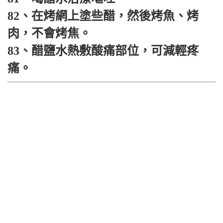
82、在烤網上塗些醋，然後烤魚、烤
肉，不會烤焦。
83、醋鹽水熱敷酸痛部位，可減輕疼
痛。