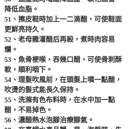
降低血脂。
51、擦皮鞋時加上一二滴醋，可使鞋面
更鮮亮持久。
52、老母雞灌醋后再殺，煮時肉容易
爛。
53、魚骨梗喉，吞幾口醋，可使骨刺酥
軟，順利咽下。
54、理髮吹風前，在頭髮上噴一點醋，
吹燙的髮式能長久保持。
55、洗滌有色布料時，在水中加一點
醋，不易掉色。
56、濃醋熱水泡腳治療腳氣。