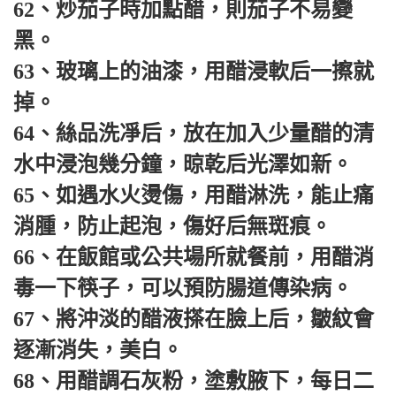
62、炒茄子時加點醋，則茄子不易變
黑。
63、玻璃上的油漆，用醋浸軟后一擦就
掉。
64、絲品洗凈后，放在加入少量醋的清
水中浸泡幾分鐘，晾乾后光澤如新。
65、如遇水火燙傷，用醋淋洗，能止痛
消腫，防止起泡，傷好后無斑痕。
66、在飯館或公共場所就餐前，用醋消
毒一下筷子，可以預防腸道傳染病。
67、將沖淡的醋液搽在臉上后，皺紋會
逐漸消失，美白。
68、用醋調石灰粉，塗敷腋下，每日二