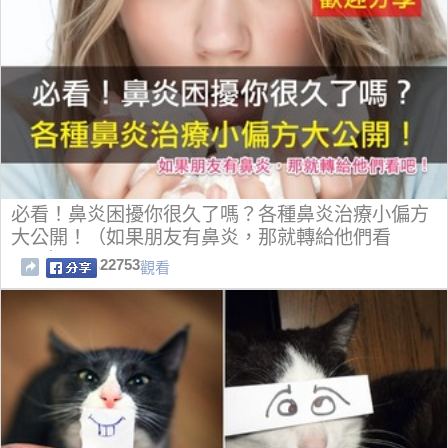
必看！鼻炎困擾你很久了嗎？各種鼻炎治療小偏方
大公開！（如果朋友有鼻炎，那就轉給他們看
吧！）
22753
觀看