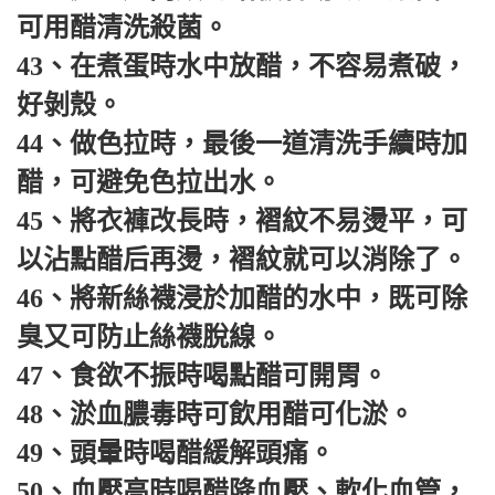
可用醋清洗殺菌。
43、在煮蛋時水中放醋，不容易煮破，
好剝殼。
44、做色拉時，最後一道清洗手續時加
醋，可避免色拉出水。
45、將衣褲改長時，褶紋不易燙平，可
以沾點醋后再燙，褶紋就可以消除了。
46、將新絲襪浸於加醋的水中，既可除
臭又可防止絲襪脫線。
47、食欲不振時喝點醋可開胃。
48、淤血膿毒時可飲用醋可化淤。
49、頭暈時喝醋緩解頭痛。
50、血壓高時喝醋降血壓、軟化血管，