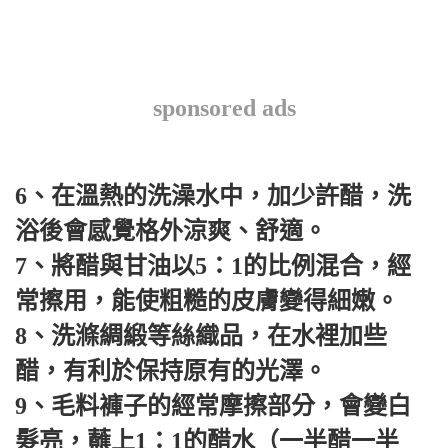
sponsored ads
6、在溫熱的洗澡水中，加少許醋，洗
浴後會感覺格外涼爽、舒適。
7、將醋與甘油以5：1的比例混合，經
常擦用，能使粗糙的皮膚變得細嫩。
8、洗滌綢緞等絲織品，在水裡加些
醋，有利於保持原有的光澤。
9、毛料褲子的經常摩擦部分，會變白
髮亮，蘸上1：1的醋水（一半醋一半