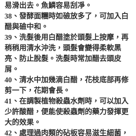
易滑出去。魚鱗容易刮凈。
38、發酵面糰時如礆放多了，可加入白
醋與礆中和。
39、洗髮後用白醋塗於頭髮上按摩，再
稍稍用清水沖洗，頭髮會變得柔軟黑
亮、防止脫髮。洗髮時常加醋去頭皮
屑。
40、清水中加幾滴白醋，花枝底部再修
剪一下，花期會長。
41、在調製植物殺蟲水劑時，可以加入
少許酸醋，便能使殺蟲劑的藥力發揮更
大的效果。
42、處理過肉類的砧板容易滋生細菌，