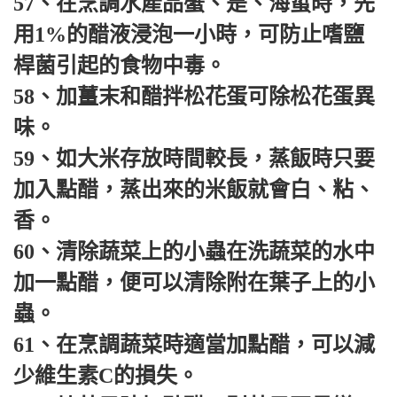
57、在烹調水產品蟹、是、海蜇時，先
用1%的醋液浸泡一小時，可防止嗜鹽
桿菌引起的食物中毒。
58、加薑末和醋拌松花蛋可除松花蛋異
味。
59、如大米存放時間較長，蒸飯時只要
加入點醋，蒸出來的米飯就會白、粘、
香。
60、清除蔬菜上的小蟲在洗蔬菜的水中
加一點醋，便可以清除附在葉子上的小
蟲。
61、在烹調蔬菜時適當加點醋，可以減
少維生素C的損失。