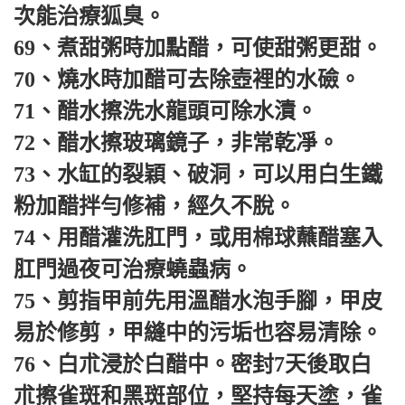
次能治療狐臭。
69、煮甜粥時加點醋，可使甜粥更甜。
70、燒水時加醋可去除壺裡的水礆。
71、醋水擦洗水龍頭可除水漬。
72、醋水擦玻璃鏡子，非常乾凈。
73、水缸的裂穎、破洞，可以用白生鐵
粉加醋拌勻修補，經久不脫。
74、用醋灌洗肛門，或用棉球蘸醋塞入
肛門過夜可治療蟯蟲病。
75、剪指甲前先用溫醋水泡手腳，甲皮
易於修剪，甲縫中的污垢也容易清除。
76、白朮浸於白醋中。密封7天後取白
朮擦雀斑和黑斑部位，堅持每天塗，雀