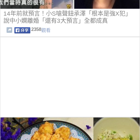
14年前就預言！小S嗆聲鈕承澤「根本是強X犯」
說中小嫻離婚「還有3大預言」全都成真
2358
觀看