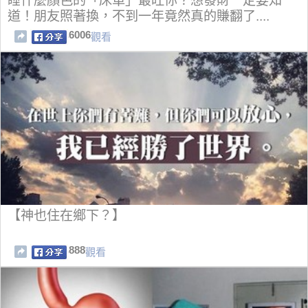
睡什麼顏色的「床單」最旺你？想發財一定要知
道！朋友照著換，不到一年竟然真的賺翻了....
6006
觀看
【神也住在鄉下？】
888
觀看