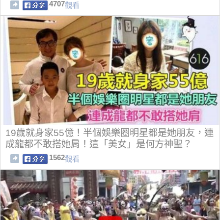
4707
觀看
19歲就身家55億！半個娛樂圈明星都是她朋友，連
成龍都不敢搭她肩！這「美女」是何方神聖？
1562
觀看