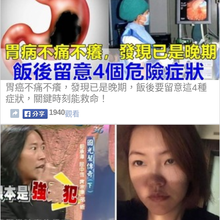
胃癌不痛不癢，發現已是晚期，飯後要留意這4種
症狀，關鍵時刻能救命！
1940
觀看