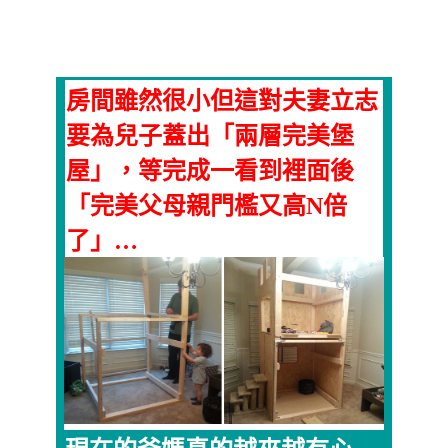
房間雖然很小但這對夫妻立志
要為兒子蓋出「兩層完美堡
屋」，等完成一看到裡面後
「完美父母親門檻又高N倍
了」…