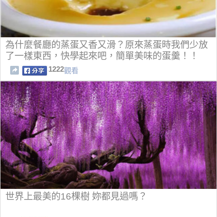
為什麼餐廳的蒸蛋又香又滑？原來蒸蛋時我們少放
了一樣東西，快學起來吧，簡單美味的蛋羹！！
1222
觀看
世界上最美的16棵樹 妳都見過嗎？