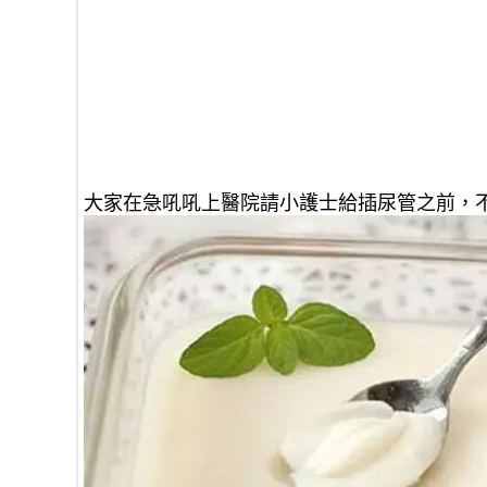
大家在急吼吼上醫院請小護士給插尿管之前，