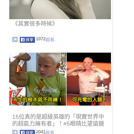
《其實很多時候》
1072
觀看.
15位真的是超級英雄的「現實世界中
的超能力擁有者」！#5眼睛比望遠鏡
厲害可看到1.6公里外的細節！
2041
觀看.