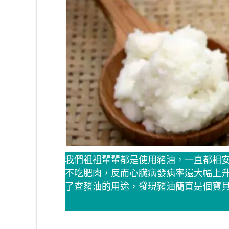
我們祖祖輩輩都是使用豬油，一直都相
不吃肥肉，反而心臟病發病率還大幅上
了查豬油的用途，發現豬油簡直是個寶