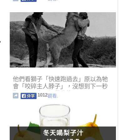
，
他們看獅子「快速跑過去」原以為牠
會「咬碎主人脖子」，沒想到下一秒
獅子和主人已經黏住拔不開！
1012
觀看.