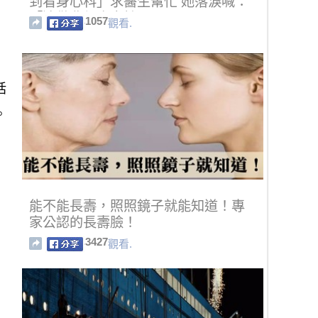
到看身心科」求醫生幫忙 她落淚喊：
「連做夢都會害怕」
1057
觀看.
括
。
能不能長壽，照照鏡子就能知道！專
家公認的長壽臉！
3427
觀看.