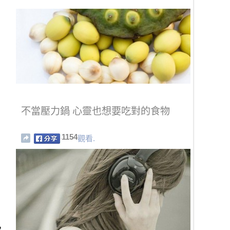
不當壓力鍋 心靈也想要吃對的食物
1154
觀看.
，