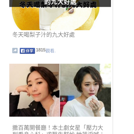
冬天喝梨子汁的九大好處
1815
觀看.
撒百萬開餐廳！本土劇女星「壓力大