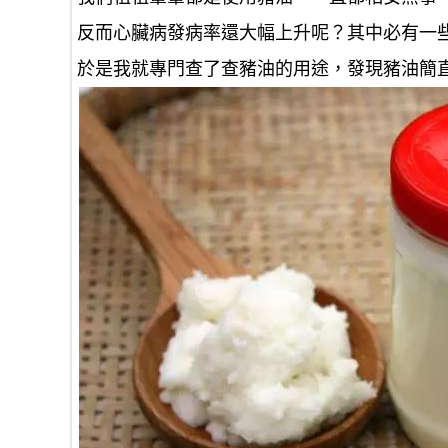
反而心臟病發病率還大幅上升呢？其中必有一
於是我就專門查了查豬油的用途，發現豬油簡