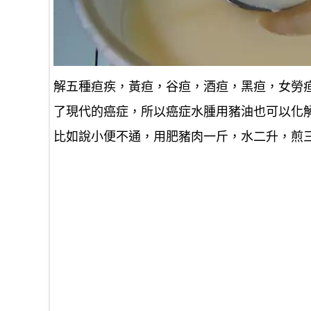
解五種疸疾，黃疸，谷疸，酒疸，黑疸，女勞
了現代的癌症，所以癌症水腫用豬油也可以化
比如說小便不通，用肥豬肉一斤，水二升，煎