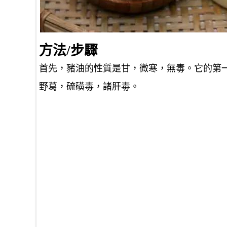
方法/步驟
首先，豬油的性質是甘，微寒，無毒。它的第
野葛，硫磺毒，諸肝毒。