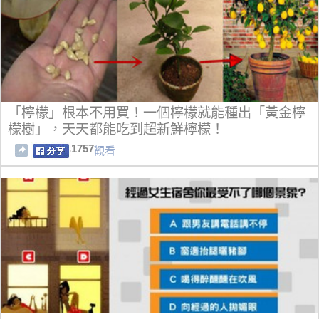
「檸檬」根本不用買！一個檸檬就能種出「黃金檸
檬樹」，天天都能吃到超新鮮檸檬！
1757
觀看