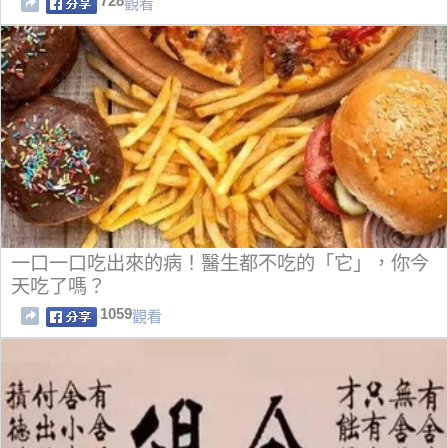
728
觀看
一口一口吃出來的病！醫生都不吃的「它」，你今
天吃了嗎？
1059
觀看