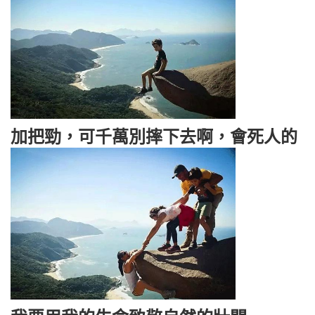
加把勁，可千萬別摔下去啊，會死人的