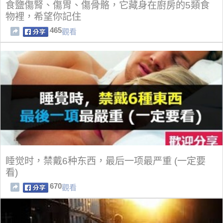
食鹽傷腎、傷胃、傷骨骼，它藏身在廚房的5類食
物裡，希望你記住
465
觀看
睡觉时，禁戴6种东西，最后一项最严重 (一定要
看)
670
觀看