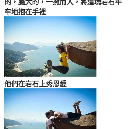
的，膽大的，一擁而入，將這塊岩石牢
牢地抱在手裡
他們在岩石上秀恩愛