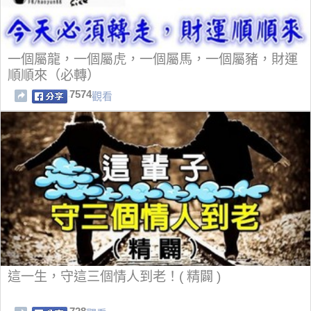
一個屬龍，一個屬虎，一個屬馬，一個屬豬，財運
順順來（必轉）
7574
觀看
這一生，守這三個情人到老！( 精闢 )