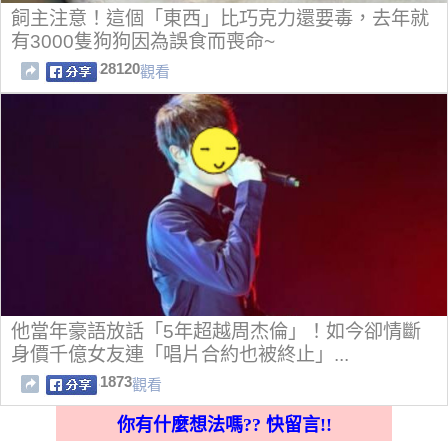
飼主注意！這個「東西」比巧克力還要毒，去年就
有3000隻狗狗因為誤食而喪命~
28120
觀看
他當年豪語放話「5年超越周杰倫」！如今卻情斷
身價千億女友連「唱片合約也被終止」...
1873
觀看
你有什麼想法嗎?? 快留言!!