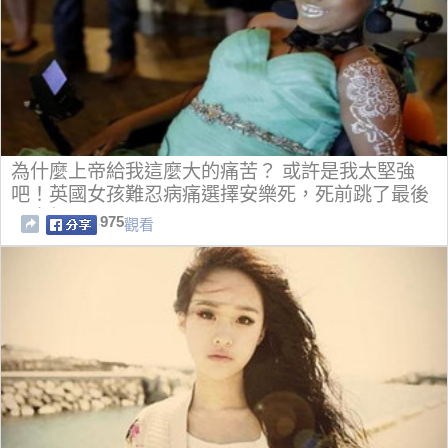
為什麼上帝給我這麼大的痛苦？ 或許是我太堅強
吧！英國女孩難忍病痛選擇安樂死，死前跳了最後
一支舞...
975
觀看