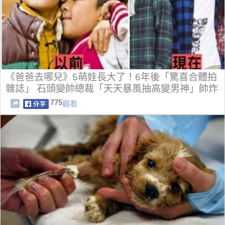
《爸爸去哪兒》5萌娃長大了！6年後「驚喜合體拍
雜誌」 石頭變帥總裁「天天暴風抽高變男神」帥炸
775
觀看